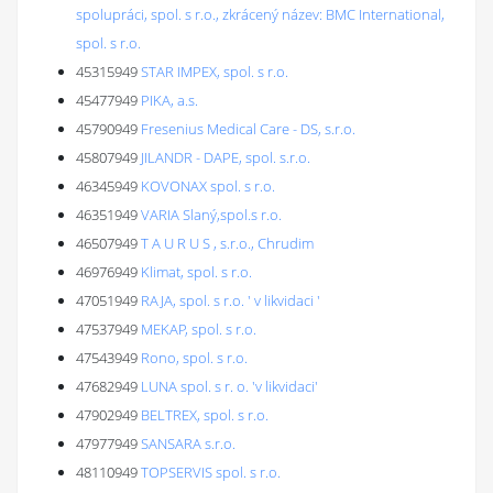
spolupráci, spol. s r.o., zkrácený název: BMC International,
spol. s r.o.
45315949
STAR IMPEX, spol. s r.o.
45477949
PIKA, a.s.
45790949
Fresenius Medical Care - DS, s.r.o.
45807949
JILANDR - DAPE, spol. s.r.o.
46345949
KOVONAX spol. s r.o.
46351949
VARIA Slaný,spol.s r.o.
46507949
T A U R U S , s.r.o., Chrudim
46976949
Klimat, spol. s r.o.
47051949
RAJA, spol. s r.o. ' v likvidaci '
47537949
MEKAP, spol. s r.o.
47543949
Rono, spol. s r.o.
47682949
LUNA spol. s r. o. 'v likvidaci'
47902949
BELTREX, spol. s r.o.
47977949
SANSARA s.r.o.
48110949
TOPSERVIS spol. s r.o.