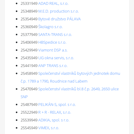
25331949
ADAD REAL, s.r.o.
25348949
M.E.D. production s.r.o.
25354949
Bytové družstvo PÁLAVA
25360949
Školagro s.r.o.
25377949
SANTA-TRANS s.r.o.
25406949
HBSpedice s.r.o.
25429949
Viamont DSP a.s.
25435949
UG okna servis, s.r.o.
25441949
ANP TRANS s.r.o.
25458949
Společenství vlastníků bytových jednotek domu
č.p. 1789 a 1790, Roudnice nad Labem
25470949
Společenství vlastníků bl.8 č.p. 2649, 2650 ulice
SNP
25487949
PELIKÁN-S, spol. s r.o.
25522949
R + R - RELAX, s.r.o.
25539949
ADIKIA, spol. s r.o.
25545949
VIMEX, s.r.o.