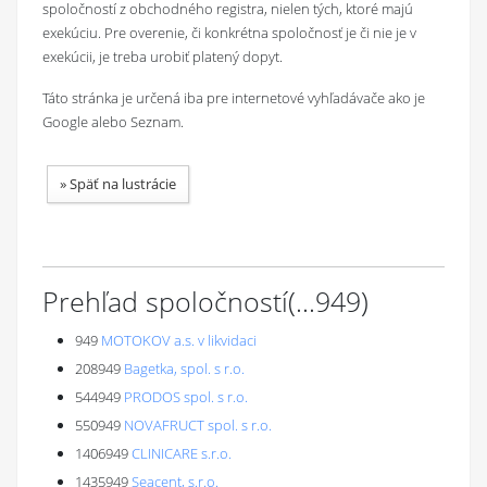
spoločností z obchodného registra, nielen tých, ktoré majú
exekúciu. Pre overenie, či konkrétna spoločnosť je či nie je v
exekúcii, je treba urobiť platený dopyt.
Táto stránka je určená iba pre internetové vyhľadávače ako je
Google alebo Seznam.
»
Späť na lustrácie
Prehľad spoločností
(...
949
)
949
MOTOKOV a.s. v likvidaci
208949
Bagetka, spol. s r.o.
544949
PRODOS spol. s r.o.
550949
NOVAFRUCT spol. s r.o.
1406949
CLINICARE s.r.o.
1435949
Seacent, s.r.o.