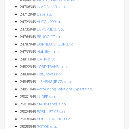
24706949
INMOBILIAR s.r.o.
24712949
Dabs a.s.
24729949
AUTO 4000 s.r.o.
24735949
LUPO-MB s. r. o.
24764949
BRUGG-CZ, s.r.o.
24787949
BORNEO GROUP s.r.o.
24793949
Viability, s.r.o.
24816949
ILATIV s.r.o.
24822949
LORD TRANS s.r.o.
24839949
Fit&Show s.r.o.
24845949
1. SHENG JIE CZ, s.r.o.
24851949
Accounting Solutions Expert s.r.o.
25001949
LUDEP s.r.o.
25018949
MADIM spol. s r.o.
25024949
FORKLIFT CZ s.r.o.
25030949
M & F TRADING s.r.o.
25053949
POTOK s.r.o.