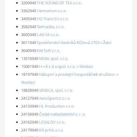
3269949
THE SOUND OF TEA s.r.o.
3362949
VermoKom s.r.o.
3495949
VO-Trans EU s.r.o.
3582949
Tamradex, s.r.o.
3605949
LAN YA s.r.o.
3611949
Společenství vlastníků Růžová 2703 v Žatci
3640949
KM Soft s.r.o.
13516949
MGM, spol. s r.o.
15061949
H v ě z d a spol. s r.o. v likvidaci
18197949
Nákupní a prodejní hospodářské družstvo- v
likvidaci
18828949
SENECA, spol. s r.o.
24127949
AeroSportcz s.r.o.
24133949
HL Production s.r.o.
24156949
České nakladatelství s. r. o.
24162949
LESALOV s.r.o.
24179949
KR print, s.r.o.