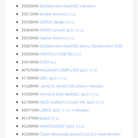
29306949
Společenství vlastníků Vlárská 6
29312949
Simple Services s.r.o.
29358949
SONUS design s.r.o.
29364949
INFRA Consult spol. s r.o.
29370949
Twelve Visions s.r.o.
29387949
Společenství vlastníků domu Osvobození 1635
29393949
HORTECH KOJETÍN s.r.o.
29416949
EVISA a.s.
40767949
MAGNUM COMPUTER spol. s r.o.
41189949
SBH, spol. s r.o.
41328949
' Jamont, výrobní družstvo v likvidaci '
41693949
Tenisový klub Nedvězí, spol. s r.o.
42196949
A&CE Auditoři a znalci HK, spol. s r.o.
43371949
LIBRO, spol. s r.o.- v likvidaci
45147949
Bajkal s.r.o.
45240949
'AVANTGARDE' spol. s r.o.
45309949
Česko-Moravská společnost pro mezinárodní