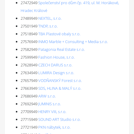
27472949
Společenství pro dům čp. 419, ul. M. Horákové,
Hradec Králové
27489949
NEXTEL, s.r.o.
27501949
TNDP, s.r.o.
27518949
TBA Plastové obaly s.r.o.
27576949
INMO Marble + Consulting + Media s.r.o.
27582949
Patagonia Real Estate s.r.o.
27599949
Fashion House, s.r.o.
27628949
CZECH DARUS s.r.o.
27634949
LUMIRA Design s.r.o.
27657949
VODŇANSKÝ Forest s.r.o.
27663949
SDS, HLINA & MALÝ s.r.o.
27686949
ARW s.r.o.
27692949
JUMINIS s.r.o.
27709949
HENRY VIII, s.r.o.
27715949
SOUND ART Studio s.r.o.
27721949
PKN nábytek, s.r.o.