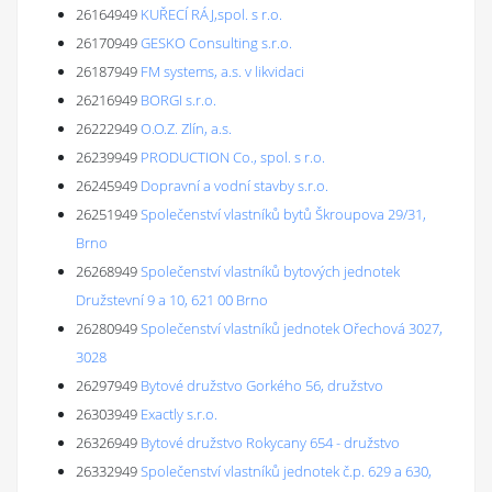
26164949
KUŘECÍ RÁJ,spol. s r.o.
26170949
GESKO Consulting s.r.o.
26187949
FM systems, a.s. v likvidaci
26216949
BORGI s.r.o.
26222949
O.O.Z. Zlín, a.s.
26239949
PRODUCTION Co., spol. s r.o.
26245949
Dopravní a vodní stavby s.r.o.
26251949
Společenství vlastníků bytů Škroupova 29/31,
Brno
26268949
Společenství vlastníků bytových jednotek
Družstevní 9 a 10, 621 00 Brno
26280949
Společenství vlastníků jednotek Ořechová 3027,
3028
26297949
Bytové družstvo Gorkého 56, družstvo
26303949
Exactly s.r.o.
26326949
Bytové družstvo Rokycany 654 - družstvo
26332949
Společenství vlastníků jednotek č.p. 629 a 630,