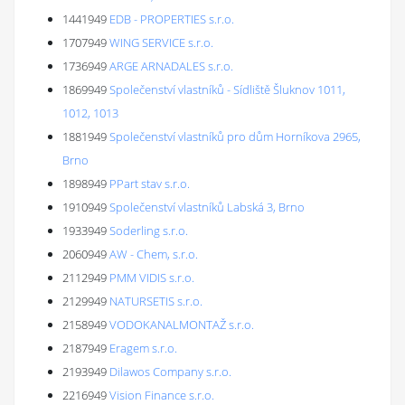
1441949
EDB - PROPERTIES s.r.o.
1707949
WING SERVICE s.r.o.
1736949
ARGE ARNADALES s.r.o.
1869949
Společenství vlastníků - Sídliště Šluknov 1011,
1012, 1013
1881949
Společenství vlastníků pro dům Horníkova 2965,
Brno
1898949
PPart stav s.r.o.
1910949
Společenství vlastníků Labská 3, Brno
1933949
Soderling s.r.o.
2060949
AW - Chem, s.r.o.
2112949
PMM VIDIS s.r.o.
2129949
NATURSETIS s.r.o.
2158949
VODOKANALMONTAŽ s.r.o.
2187949
Eragem s.r.o.
2193949
Dilawos Company s.r.o.
2216949
Vision Finance s.r.o.