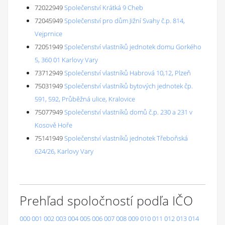
72022949
Společenství Krátká 9 Cheb
72045949
Společenství pro dům Jižní Svahy č.p. 814,
Vejprnice
72051949
Společenství vlastníků jednotek domu Gorkého
5, 360 01 Karlovy Vary
73712949
Společenství vlastníků Habrová 10,12, Plzeň
75031949
Společenství vlastníků bytových jednotek čp.
591, 592, Průběžná ulice, Kralovice
75077949
Společenství vlastníků domů č.p. 230 a 231 v
Kosově Hoře
75141949
Společenství vlastníků jednotek Třeboňská
624/26, Karlovy Vary
Prehľad spoločností podľa IČO
000
001
002
003
004
005
006
007
008
009
010
011
012
013
014