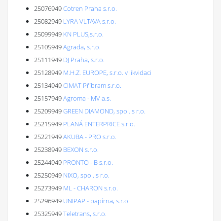
25076949
Cotren Praha s.r.o.
25082949
LYRA VLTAVA s.r.o.
25099949
KN PLUS,s.r.o.
25105949
Agrada, s.r.o.
25111949
DJ Praha, s.r.o.
25128949
M.H.Z. EUROPE, s.r.o. v likvidaci
25134949
CIMAT Příbram s.r.o.
25157949
Agroma - MV a.s.
25209949
GREEN DIAMOND, spol. s r.o.
25215949
PLANÁ ENTERPRICE s.r.o.
25221949
AKUBA - PRO s.r.o.
25238949
BEXON s.r.o.
25244949
PRONTO - B s.r.o.
25250949
NIXO, spol. s r.o.
25273949
ML - CHARON s.r.o.
25296949
UNIPAP - papírna, s.r.o.
25325949
Teletrans, s.r.o.