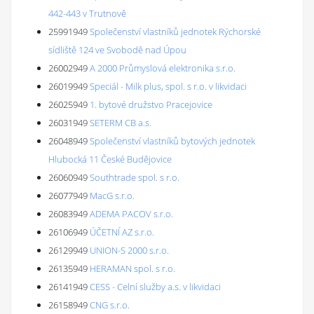
442-443 v Trutnově
25991949
Společenství vlastníků jednotek Rýchorské
sídliště 124 ve Svobodě nad Úpou
26002949
A 2000 Průmyslová elektronika s.r.o.
26019949
Speciál - Milk plus, spol. s r.o. v likvidaci
26025949
1. bytové družstvo Pracejovice
26031949
SETERM CB a.s.
26048949
Společenství vlastníků bytových jednotek
Hlubocká 11 České Budějovice
26060949
Southtrade spol. s r.o.
26077949
MacG s.r.o.
26083949
ADEMA PACOV s.r.o.
26106949
ÚČETNÍ AZ s.r.o.
26129949
UNION-S 2000 s.r.o.
26135949
HERAMAN spol. s r.o.
26141949
CESS - Celní služby a.s. v likvidaci
26158949
CNG s.r.o.