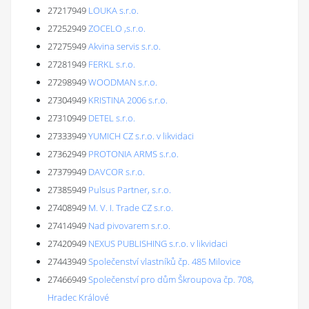
27217949
LOUKA s.r.o.
27252949
ZOCELO ,s.r.o.
27275949
Akvina servis s.r.o.
27281949
FERKL s.r.o.
27298949
WOODMAN s.r.o.
27304949
KRISTINA 2006 s.r.o.
27310949
DETEL s.r.o.
27333949
YUMICH CZ s.r.o. v likvidaci
27362949
PROTONIA ARMS s.r.o.
27379949
DAVCOR s.r.o.
27385949
Pulsus Partner, s.r.o.
27408949
M. V. I. Trade CZ s.r.o.
27414949
Nad pivovarem s.r.o.
27420949
NEXUS PUBLISHING s.r.o. v likvidaci
27443949
Společenství vlastníků čp. 485 Milovice
27466949
Společenství pro dům Škroupova čp. 708,
Hradec Králové