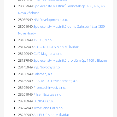
28062949
Společenství vlastníků jednotek čp. 458, 459, 460
Nová Včelnice
28085949
NM Development s.r.o.
28091949
Společenství vlastníků domu Zahradní čtvrť 339,
Nové Hrady
28108949
KVEKR, s.r.o.
28114949
AUTO NEHODY s.r.o. v likvidaci
28120949
Café Magnolia s.r.o.
28137949
Společenství vlastníků pro dům čp. 1109 v Blatné
28143949
Ing. Novotný s.r.o.
28166949
Salaman, a.s.
28189949
PRAHA 10 - Development, a.s.
28195949
Promtechinvest, s.r.o.
28201949
Pilsen Estates s.r.o.
28218949
DIOKSO s.r.o.
28224949
Travel and Car s.r.o.
28230949
ALLBLUE s.r.o. v likvidaci