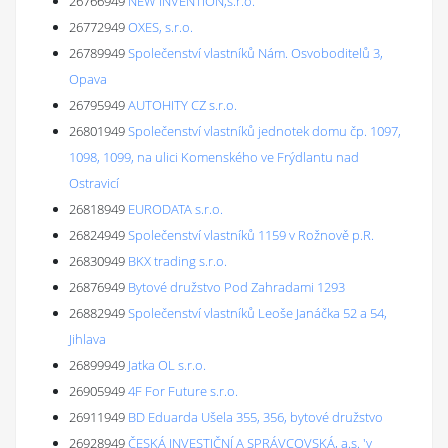
26766949
NEW INVENTION,s.r.o.
26772949
OXES, s.r.o.
26789949
Společenství vlastníků Nám. Osvoboditelů 3,
Opava
26795949
AUTOHITY CZ s.r.o.
26801949
Společenství vlastníků jednotek domu čp. 1097,
1098, 1099, na ulici Komenského ve Frýdlantu nad
Ostravicí
26818949
EURODATA s.r.o.
26824949
Společenství vlastníků 1159 v Rožnově p.R.
26830949
BKX trading s.r.o.
26876949
Bytové družstvo Pod Zahradami 1293
26882949
Společenství vlastníků Leoše Janáčka 52 a 54,
Jihlava
26899949
Jatka OL s.r.o.
26905949
4F For Future s.r.o.
26911949
BD Eduarda Ušela 355, 356, bytové družstvo
26928949
ČESKÁ INVESTIČNÍ A SPRÁVCOVSKÁ, a.s. 'v