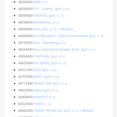
48266949
IMBI s.r.o.
48289949
SYP - Liberec, spol. s r.o.
48399949
NINPHES, spol. s r. o.
48538949
KERAMITAL, s.r.o.
48949949
IVAS, spol. s r.o., v likvidaci
49099949
ALCOM export - import a consultant spol. s r.o.
49192949
Sero - Marketing s.r.o.
49244949
Max a Marianne Schwarz & Co. spol. s r.o.
49354949
FONTAINE, spol. s.r.o.
49435949
R.K.SERVIS, spol. s r.o.
49551949
ZINO spol. s r.o.
49707949
JOAST, spol. s r.o.
49713949
TRADE LINK spol. s r.o.
49823949
Gallus spol. s r.o.
49904949
ANASOFT s.r.o.
60323949
FIOM s. r. o.
60462949
THANH TRUNG Ltd. spol. s r.o. v likvidaci