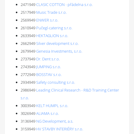
2471949
CLASIC COTTON - přádelna s.r.o.
2517949
Music Trade s.r.o.
2569949
ENWER s.r.o.
2610949
Pučegl-catering s.r.o.
2633949
HEKTAGLION s.r.o.
2662949
Silver development s.r.o.
2679949
Genesia Investments, s.r.o.
2737949
Dr. Dent s.r.o.
2743949
JUMPING s.r.o.
2772949
BOSSTAV s.r.o.
2934949
Safety consulting s.r.o.
2986949
Leading Clinical Research - R&D Training Center
s.r.o.
3003949
KELT HUMPL s.r.o.
3026949
ALIAMA s.r.o.
3136949
NG Development, a.s.
3159949
HV STAVBY INTERIÉRY s.r.o.