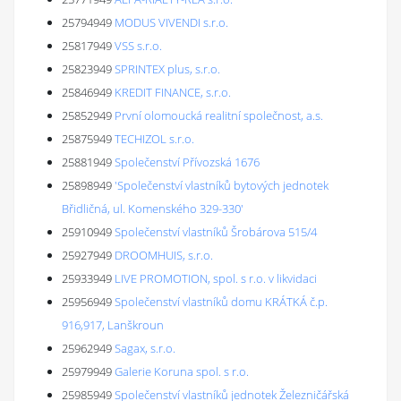
25794949
MODUS VIVENDI s.r.o.
25817949
VSS s.r.o.
25823949
SPRINTEX plus, s.r.o.
25846949
KREDIT FINANCE, s.r.o.
25852949
První olomoucká realitní společnost, a.s.
25875949
TECHIZOL s.r.o.
25881949
Společenství Přívozská 1676
25898949
'Společenství vlastníků bytových jednotek
Břidličná, ul. Komenského 329-330'
25910949
Společenství vlastníků Šrobárova 515/4
25927949
DROOMHUIS, s.r.o.
25933949
LIVE PROMOTION, spol. s r.o. v likvidaci
25956949
Společenství vlastníků domu KRÁTKÁ č.p.
916,917, Lanškroun
25962949
Sagax, s.r.o.
25979949
Galerie Koruna spol. s r.o.
25985949
Společenství vlastníků jednotek Železničářská