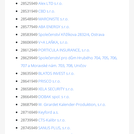
28525949
Alex LTD s.r.o.
28531949
CBD s.r.o.
28548949
MARONISTE s.r.o.
28577949
ABA ENERGY s.r.o.
28583949
Společenství Křižíkova 2832/4, Ostrava
28606949
V+A LAŇKA, s.r.o.
28612949
PORTICULA INSURANCE, s.r.o.
28629949
Společenství pro dům Hrubého 704, 705, 706,
707 a Moravské nám. 703, 708, Uničov
28635949
BLATOS INVEST s.r.o.
28641949
PRISCO s.r.o.
28658949
XELA SECURITY s.r.o.
28664949
DOBAK spol. s r.o.
28687949
W. Girardet Kalender-Produktion, s.r.o.
28716949
Keyford a.s.
28739949
CTS-Kalibr s.r.o.
28745949
SANUS PLUS, s.r.o.