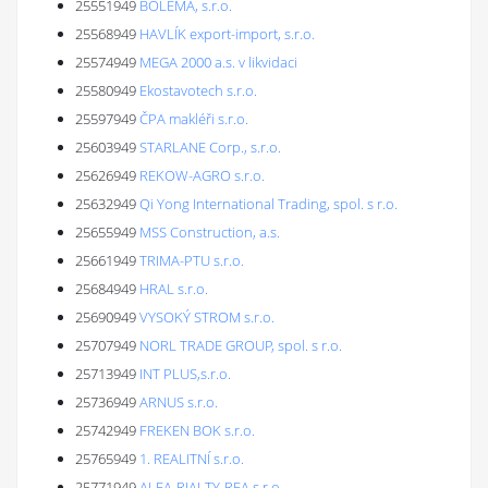
25551949
BOLEMA, s.r.o.
25568949
HAVLÍK export-import, s.r.o.
25574949
MEGA 2000 a.s. v likvidaci
25580949
Ekostavotech s.r.o.
25597949
ČPA makléři s.r.o.
25603949
STARLANE Corp., s.r.o.
25626949
REKOW-AGRO s.r.o.
25632949
Qi Yong International Trading, spol. s r.o.
25655949
MSS Construction, a.s.
25661949
TRIMA-PTU s.r.o.
25684949
HRAL s.r.o.
25690949
VYSOKÝ STROM s.r.o.
25707949
NORL TRADE GROUP, spol. s r.o.
25713949
INT PLUS,s.r.o.
25736949
ARNUS s.r.o.
25742949
FREKEN BOK s.r.o.
25765949
1. REALITNÍ s.r.o.
25771949
ALFA-RIALTY-REA s.r.o.