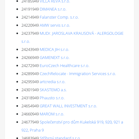
24185949
VILLA REVA s.r.o.
24191949
DIMANEA s.r.o.
24214949
Falanster Comp. s.r.o.
24220949
AMW servis s.r.o.
24237949
MUDr. JAROSLAVA KRAUSOVÁ - ALERGOLOGIE
s.r.o.
24243949
MEDICA JIH s.r.o.
24266949
GAMENEXT s.r.o.
24272949
EuroCzech Healthcare s.r.o.
24289949
CzechRelocate - Immigration Services s.r.o.
24295949
artcredia s.r.o.
24301949
SKASTEMO a.s.
24318949
Phausto s.r.o.
24654949
GREAT WALL INVESTMENT s.r.o.
24660949
MAROM s.r.o.
24677949
Společenství pro dům Kukelská 919, 920, 921 a
922, Praha 9
24683949
Stříbrný standard s.r.o.