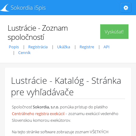
Sokordia iSpis
Lustrácie - Zoznam
Vyskúšať!
spoločností
Popis
Registrácia
Ukážka
Registre
API
Cenník
Lustrácie - Katalóg - Stránka
pre vyhľadávače
Spoločnosť
Sokordia, s.r.o.
ponúka prístup do platého
Centrálneho registra exekúcií
– zoznamu exekúcií vedeného
Slovenskou komorou exekútorov.
Na tejto stránke software zobrazuje zoznam VŠETKÝCH