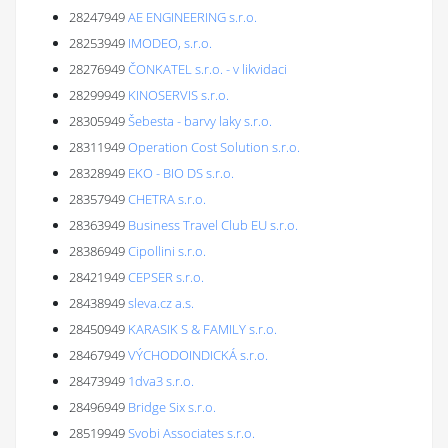
28247949
AE ENGINEERING s.r.o.
28253949
IMODEO, s.r.o.
28276949
ČONKATEL s.r.o. - v likvidaci
28299949
KINOSERVIS s.r.o.
28305949
Šebesta - barvy laky s.r.o.
28311949
Operation Cost Solution s.r.o.
28328949
EKO - BIO DS s.r.o.
28357949
CHETRA s.r.o.
28363949
Business Travel Club EU s.r.o.
28386949
Cipollini s.r.o.
28421949
CEPSER s.r.o.
28438949
sleva.cz a.s.
28450949
KARASIK S & FAMILY s.r.o.
28467949
VÝCHODOINDICKÁ s.r.o.
28473949
1dva3 s.r.o.
28496949
Bridge Six s.r.o.
28519949
Svobi Associates s.r.o.