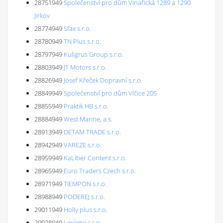
28751949
Společenství pro dům Vinařická 1289 a 1290
Jirkov
28774949
Sfax s.r.o.
28780949
TN Plus s.r.o.
28797949
Kuligrus Group s.r.o.
28803949
JT Motors s.r.o.
28826949
Josef Křeček Dopravní s.r.o.
28849949
Společenství pro dům Vlčice 205
28855949
Praktik HB s.r.o.
28884949
West Marine, a.s.
28913949
DETAM TRADE s.r.o.
28942949
VAREZE s.r.o.
28959949
KaLiber Content s.r.o.
28965949
Euro Traders Czech s.r.o.
28971949
TIEMPON s.r.o.
28988949
PODEREJ s.r.o.
29011949
Holly plus s.r.o.
29028949
Lexeme s.r.o.