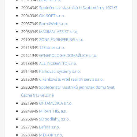
29034949
Společenství vlastníků U Svobodárny 1071/7
29040949
OK-SOFT s.r.o.
29057949
Born4Web s.r.o.
29086949
MAXIMAL ASSIST s.r.o.
29109949
ZONA ENGINEERING s.r.o.
29115949
123toner s.r.o.
29121949
GYNEKOLOGIE DOMAŽLICE s.r.o.
29138949
ALL INCOGNITO s.r.o.
29144949
Parkovací systémy s.r.o.
29150949
Cikánková & Vrtěl realitní servis s.r.o.
29202949
Společenství vlastníků jednotek domu Svat.
Čecha 513 ve Zlíně
29219949
OFTAMEDICA s.r.o.
29248949
MIRANTHIS, a.s.
29260949
SB podlahy, s.r.o.
29277949
Lefera s.r.o.
29283949
MTX-OK s.r.o.