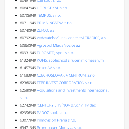
60491949
CSE spol. s r.o.
60647949
HC RUSTIKAL s.r.o.
60705949
TEMPUS, s.r.o.
60711949
PRIMA INGSTAV, s.r.o.
60740949
ZLI-CO, a.s.
60792949
Vydavatelství - nakladatelství TRADICE, a.s.
60850949
Agrospol Mladá Vožice a.s.
60931949
EUROMED, spol. s r. o.
61324949
KOFIS, společnost s ručením omezeným
61457949
Poker AV s.r.o.
61683949
CZECHOSLOVAKIA CENTRUM, s.r.o.
62360949
FEBE INVEST CORPORATION s.r.o.
62580949
Acquisitions and Investments International,
s.r.o.
62742949
'CENTURY LITVÍNOV s.r.o.' v likvidaci
62956949
PADOZ spol. s r.o.
63077949
Immovision Praha s.r.o.
63471949
Brunnbauer-Moravia, s.r.o.