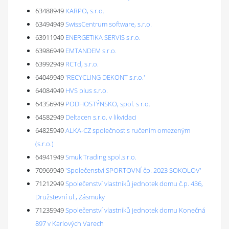
63488949
KARPO, s.r.o.
63494949
SwissCentrum software, s.r.o.
63911949
ENERGETIKA SERVIS s.r.o.
63986949
EMTANDEM s.r.o.
63992949
RCTd, s.r.o.
64049949
'RECYCLING DEKONT s.r.o.'
64084949
HVS plus s.r.o.
64356949
PODHOSTÝNSKO, spol. s r.o.
64582949
Deltacen s.r.o. v likvidaci
64825949
ALKA-CZ společnost s ručením omezeným
(s.r.o.)
64941949
Smuk Trading spol.s r.o.
70969949
'Společenství SPORTOVNÍ čp. 2023 SOKOLOV'
71212949
Společenství vlastníků jednotek domu č.p. 436,
Družstevní ul., Zásmuky
71235949
Společenství vlastníků jednotek domu Konečná
897 v Karlových Varech