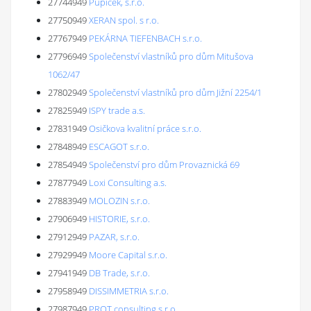
27744949
Pupíček, s.r.o.
27750949
XERAN spol. s r.o.
27767949
PEKÁRNA TIEFENBACH s.r.o.
27796949
Společenství vlastníků pro dům Mitušova
1062/47
27802949
Společenství vlastníků pro dům Jižní 2254/1
27825949
ISPY trade a.s.
27831949
Osičkova kvalitní práce s.r.o.
27848949
ESCAGOT s.r.o.
27854949
Společenství pro dům Provaznická 69
27877949
Loxi Consulting a.s.
27883949
MOLOZIN s.r.o.
27906949
HISTORIE, s.r.o.
27912949
PAZAR, s.r.o.
27929949
Moore Capital s.r.o.
27941949
DB Trade, s.r.o.
27958949
DISSIMMETRIA s.r.o.
27987949
PROT consulting s.r.o.