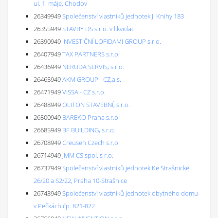
ul. 1. máje, Chodov
26349949
Společenství vlastníků jednotek J. Knihy 183
26355949
STAVBY DS s.r.o. v likvidaci
26390949
INVESTIČNÍ LOFIDAMI GROUP s.r.o.
26407949
TAX PARTNERS s.r.o.
26436949
NERUDA SERVIS, s.r.o.
26465949
AKM GROUP - CZ,a.s.
26471949
VISSA - CZ s.r.o.
26488949
OLITON STAVEBNÍ, s.r.o.
26500949
BAREKO Praha s.r.o.
26685949
BF BUILDING, s.r.o.
26708949
Creusen Czech s.r.o.
26714949
JMM CS spol. s r.o.
26737949
Společenství vlastníků jednotek Ke Strašnické
26/20 a 52/22, Praha 10-Strašnice
26743949
Společenství vlastníků jednotek obytného domu
v Pečkách čp. 821-822