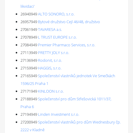
likvidaci'
26940949
ALTO SONORO, s.r.o.
26957949
Bytové družstvo Cejl 46/48, družstvo
27061949
TAVARESA a.s.
27078949
L TRUST EUROPE s.r.o.
27084949
Premier Pharmaco Services, s.r.o.
27113949
PRETTY JOLY s.r.o.
27136949
Rodonit, s.r.o.
27159949
HAGGIS, s.r.o.
27165949
Společenství vlastníků jednotek Ve Smečkách
1596/25 Praha 1
27171949
KINLOON s.r.o.
27188949
Společenství pro dům Střešovická 1011/37,
Praha 6
27194949
Linden Investment s.r.o.
27200949
Společenství vlastníků pro dům Wednesbury čp.
2222 v Kladně