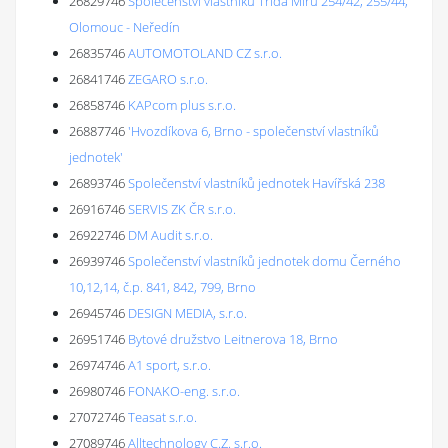
26829746
Společenství vlastníků Třída Míru 254/42, 255/44,
Olomouc - Neředín
26835746
AUTOMOTOLAND CZ s.r.o.
26841746
ZEGARO s.r.o.
26858746
KAPcom plus s.r.o.
26887746
'Hvozdíkova 6, Brno - společenství vlastníků
jednotek'
26893746
Společenství vlastníků jednotek Havířská 238
26916746
SERVIS ZK ČR s.r.o.
26922746
DM Audit s.r.o.
26939746
Společenství vlastníků jednotek domu Černého
10,12,14, č.p. 841, 842, 799, Brno
26945746
DESIGN MEDIA, s.r.o.
26951746
Bytové družstvo Leitnerova 18, Brno
26974746
A1 sport, s.r.o.
26980746
FONAKO-eng. s.r.o.
27072746
Teasat s.r.o.
27089746
Alltechnology C.Z. s.r.o.