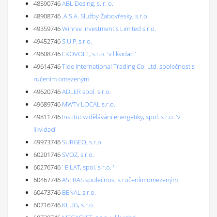
48590746
ABL Desing, s. r. o.
48908746
.A.S.A. Služby Žabovřesky, s.r.o.
49359746
Winnie Investment s Limited s.r.o.
49452746
S.U.P. s.r.o.
49608746
EKOVOLT, s.r.o. 'v likvidaci'
49614746
Tide International Trading Co. Ltd. společnost s
ručením omezeným
49620746
ADLER spol. s r.o.
49689746
MWTv LOCAL s.r.o.
49811746
Institut vzdělávání energetiky, spol. s r.o. 'v
likvidaci'
49973746
SURGEO, s.r.o.
60201746
SVOZ, s.r.o.
60276746
' EILAT, spol. s r.o. '
60467746
ASTRAS společnost s ručením omezeným
60473746
BENAL s.r.o.
60716746
KLUG, s.r.o.