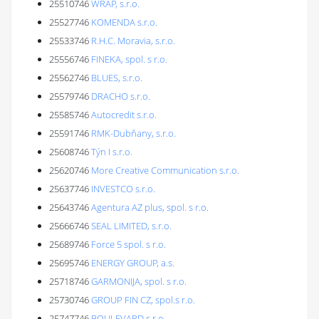
25510746
WRAP, s.r.o.
25527746
KOMENDA s.r.o.
25533746
R.H.C. Moravia, s.r.o.
25556746
FINEKA, spol. s r.o.
25562746
BLUES, s.r.o.
25579746
DRACHO s.r.o.
25585746
Autocredit s.r.o.
25591746
RMK-Dubňany, s.r.o.
25608746
Týn I s.r.o.
25620746
More Creative Communication s.r.o.
25637746
INVESTCO s.r.o.
25643746
Agentura AZ plus, spol. s r.o.
25666746
SEAL LIMITED, s.r.o.
25689746
Force 5 spol. s r.o.
25695746
ENERGY GROUP, a.s.
25718746
GARMONIJA, spol. s r.o.
25730746
GROUP FIN CZ, spol.s r.o.
25747746
BOULEVARD s.r.o.