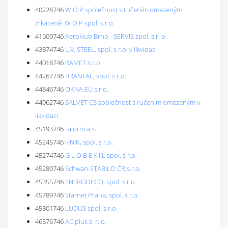
40228746
W O P společnost s ručením omezeným
zrkáceně: W O P spol. s r.o.
41600746
Aeroklub Brno - SERVIS spol. s r. o.
43874746
L.V. STEEL, spol. s r.o. v likvidaci
44018746
RAMET s.r.o.
44267746
BRANTAL, spol. s r.o.
44846746
OKNA.EU s.r.o.
44962746
SALVET CS společnost s ručením omezeným v
likvidaci
45193746
Talorm a.s.
45245746
HNIK, spol. s r.o.
45274746
G L O B E X I L spol. s r.o.
45280746
Schwan-STABILO ČR,s.r.o.
45355746
ENERGOECO, spol. s r.o.
45789746
Starnet Praha, spol. s r.o.
45801746
LUDUS spol. s r.o.
46576746
AC plus s. r. o.