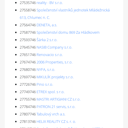
27535746
reality - BV s.r.o.
27558746
Společenství vlastníků jednotek Mládežnická
613, Chlumec n. C.
27564746
DENETA, a.s.
27587746
Společenství domu 869 Za Hládkovem
27593746
Šárka 2 s.r.o.
27645746
NASIB Company s.r.o.
27651746
Renovacio s.r.o.
27674746
2006 Properties, s.r.o.
27680746
NYFA, s.r.o.
27697746
MIKULÍK projekty s.r.o.
27726746
Pino s.r.o.
27749746
ETREX spol. s r.o.
27755746
MASTRI ARTIGIANI CZ s.r.o.
27784746
PATRON 21 servis, s.r.o.
27807746
Tabulový vrch a.s.
27813746
HELIX REALITY CZ s. r. o.