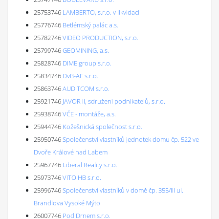
25753746
LAMBERTO, s.r.o. v likvidaci
25776746
Betlémský palác a.s.
25782746
VIDEO PRODUCTION, s.r.o.
25799746
GEOMINING, a.s.
25828746
DIME group s.r.o.
25834746
DvB-AF s.r.o.
25863746
AUDITCOM s.r.o.
25921746
JAVOR II, sdružení podnikatelů, s.r.o.
25938746
VČE - montáže, a.s.
25944746
Kožešnická společnost s.r.o.
25950746
Společenství vlastníků jednotek domu čp. 522 ve
Dvoře Králové nad Labem
25967746
Liberal Reality s.r.o.
25973746
VITO HB s.r.o.
25996746
Společenství vlastníků v domě čp. 355/III ul.
Brandlova Vysoké Mýto
26007746
Pod Drnem s.r.o.