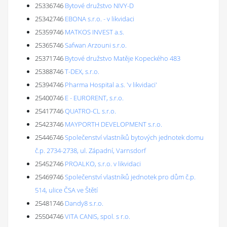
25336746
Bytové družstvo NIVY-D
25342746
EBONA s.r.o. - v likvidaci
25359746
MATKOS INVEST a.s.
25365746
Safwan Arzouni s.r.o.
25371746
Bytové družstvo Matěje Kopeckého 483
25388746
T-DEX, s.r.o.
25394746
Pharma Hospital a.s. 'v likvidaci'
25400746
E - EURORENT, s.r.o.
25417746
QUATRO-CL s.r.o.
25423746
MAYPORTH DEVELOPMENT s.r.o.
25446746
Společenství vlastníků bytových jednotek domu
č.p. 2734-2738, ul. Západní, Varnsdorf
25452746
PROALKO, s.r.o. v likvidaci
25469746
Společenství vlastníků jednotek pro dům č.p.
514, ulice ČSA ve Štětí
25481746
Dandy8 s.r.o.
25504746
VITA CANIS, spol. s r.o.