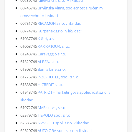
60739746
MEGASYST, s.r.o. v likvidaci
60745746
Brněnská Alima, společnost s ručením
omezeným - v likvidaci
60751746
RECAMON s.r.o. v likvidaci
60774746
Kurpanek s.r.o. 'v likvidaci'
61057746
K & H, a.s.
61063746
KARIKATOUR, s.r.o.
61248746
Caravaggio s.r.o.
61329746
ALBEA, s.r.o.
61503746
Bamia Line s.r.o.
61775746
INZO-HOTEL, spol. s r. o.
61856746
H-CREDIT s.r.o.
61943746
PATRIOT - marketingová společnost s.r.o. v
likvidaci
61972746
MAR servis, s.r.o.
62579746
TIEPOLO spol. s r.o.
62585746
SKY-SOFT spol. s r.o. v likvidaci
62620746
AUTO OBA spol. s r.o. v likvidaci