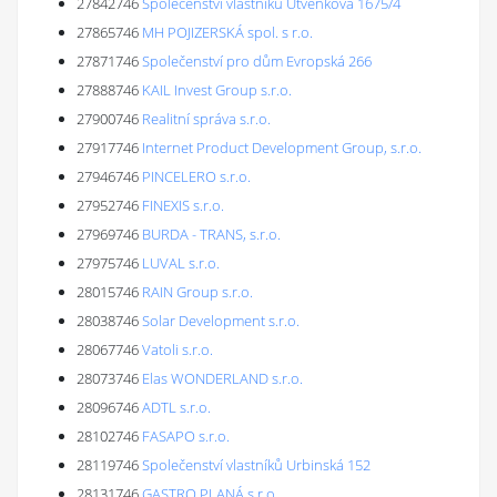
27842746
Společenství vlastníků Utvenkova 1675/4
27865746
MH POJIZERSKÁ spol. s r.o.
27871746
Společenství pro dům Evropská 266
27888746
KAIL Invest Group s.r.o.
27900746
Realitní správa s.r.o.
27917746
Internet Product Development Group, s.r.o.
27946746
PINCELERO s.r.o.
27952746
FINEXIS s.r.o.
27969746
BURDA - TRANS, s.r.o.
27975746
LUVAL s.r.o.
28015746
RAIN Group s.r.o.
28038746
Solar Development s.r.o.
28067746
Vatoli s.r.o.
28073746
Elas WONDERLAND s.r.o.
28096746
ADTL s.r.o.
28102746
FASAPO s.r.o.
28119746
Společenství vlastníků Urbinská 152
28131746
GASTRO PLANÁ s.r.o.