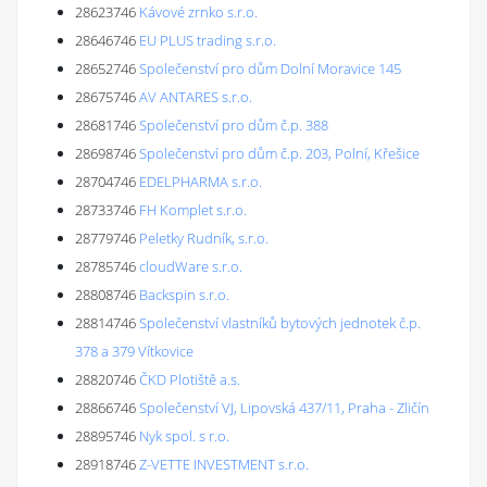
28623746
Kávové zrnko s.r.o.
28646746
EU PLUS trading s.r.o.
28652746
Společenství pro dům Dolní Moravice 145
28675746
AV ANTARES s.r.o.
28681746
Společenství pro dům č.p. 388
28698746
Společenství pro dům č.p. 203, Polní, Křešice
28704746
EDELPHARMA s.r.o.
28733746
FH Komplet s.r.o.
28779746
Peletky Rudník, s.r.o.
28785746
cloudWare s.r.o.
28808746
Backspin s.r.o.
28814746
Společenství vlastníků bytových jednotek č.p.
378 a 379 Vítkovice
28820746
ČKD Plotiště a.s.
28866746
Společenství VJ, Lipovská 437/11, Praha - Zličín
28895746
Nyk spol. s r.o.
28918746
Z-VETTE INVESTMENT s.r.o.