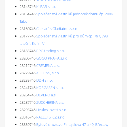
28148746
K. BAR s.r.o.
28154746
Společenství vlastníků jednotek domu čp. 2086
Tábor
28160746
Caesar´s Gladiators s.r.o.
28177746
Společenství vlastníků pro dům čp. 797, 798,
Jateční, Kolín IV
28183746
PPG trading s.r.o.
28206746
GOGO PRAHA s.r.o.
28212746
CREMENA, a.s.
28229746
AECONS, s.r.o.
28235746
DDH s.r.o.
28241746
KORGASEN s.r.o.
28264746
DEVERO a.s.
28287746
ZUCCHERINA a.s.
28293746
Heulos Invest s.r.o.
28316746
PALLETS, CZ s.r.o.
28339746
Bytové družstvo Fintajslova 47 a 49, Břeclav,