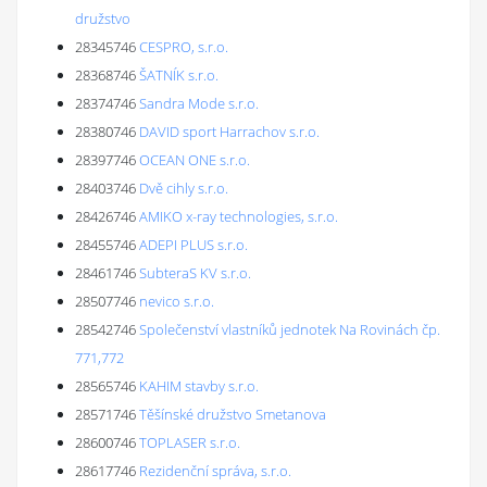
družstvo
28345746
CESPRO, s.r.o.
28368746
ŠATNÍK s.r.o.
28374746
Sandra Mode s.r.o.
28380746
DAVID sport Harrachov s.r.o.
28397746
OCEAN ONE s.r.o.
28403746
Dvě cihly s.r.o.
28426746
AMIKO x-ray technologies, s.r.o.
28455746
ADEPI PLUS s.r.o.
28461746
SubteraS KV s.r.o.
28507746
nevico s.r.o.
28542746
Společenství vlastníků jednotek Na Rovinách čp.
771,772
28565746
KAHIM stavby s.r.o.
28571746
Těšínské družstvo Smetanova
28600746
TOPLASER s.r.o.
28617746
Rezidenční správa, s.r.o.