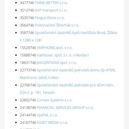
3477746
THINK BETTER s.r.o.
3512746
AVP transport s.r.o.
3535746
Fergus Elora s.r.o.
3564746
Pokrývačství Štřechák s.r.o.
3587746
Společenství vlastníků bytů Havlíčkův Brod, Žižkov
II 1280 a 1281
15529746
AMPHONE,spol. s r.o.
15888746
Valmosar, spol. s r. o. v likvidaci
18631746
JIHOZÁPADNÍ spol. s r.o.
22773746
Společenství vlastníků jednotek domu čp.470/II,
Martinovo údolí, Cvikov
22796746
Společenství vlastníků jednotek pro dům nám.
ČSA č. p. 181, Terezín
22802746
Convex Systems s.r.o.
24138746
FINANCIAL SERVICES GROUP s.r.o.
24144746
VysPet, s.r.o.
24167746
ASSET MEDIA s.r.o.