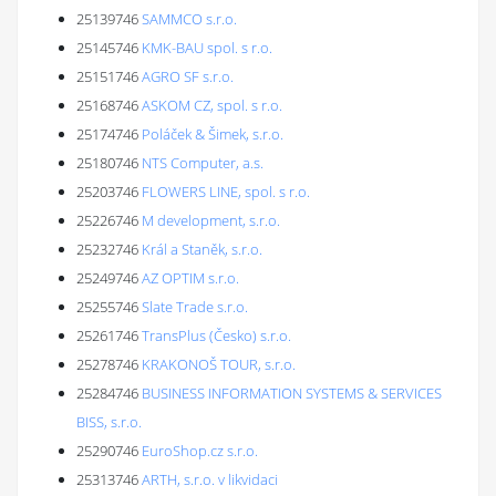
25139746
SAMMCO s.r.o.
25145746
KMK-BAU spol. s r.o.
25151746
AGRO SF s.r.o.
25168746
ASKOM CZ, spol. s r.o.
25174746
Poláček & Šimek, s.r.o.
25180746
NTS Computer, a.s.
25203746
FLOWERS LINE, spol. s r.o.
25226746
M development, s.r.o.
25232746
Král a Staněk, s.r.o.
25249746
AZ OPTIM s.r.o.
25255746
Slate Trade s.r.o.
25261746
TransPlus (Česko) s.r.o.
25278746
KRAKONOŠ TOUR, s.r.o.
25284746
BUSINESS INFORMATION SYSTEMS & SERVICES
BISS, s.r.o.
25290746
EuroShop.cz s.r.o.
25313746
ARTH, s.r.o. v likvidaci