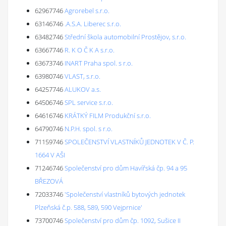
62967746
Agrorebel s.r.o.
63146746
.A.S.A. Liberec s.r.o.
63482746
Střední škola automobilní Prostějov, s.r.o.
63667746
R. K O Č K A s.r.o.
63673746
INART Praha spol. s r.o.
63980746
VLAST, s.r.o.
64257746
ALUKOV a.s.
64506746
SPL service s.r.o.
64616746
KRÁTKÝ FILM Produkční s.r.o.
64790746
N.P.H. spol. s r.o.
71159746
SPOLEČENSTVÍ VLASTNÍKŮ JEDNOTEK V Č. P.
1664 V AŠI
71246746
Společenství pro dům Havířská čp. 94 a 95
BŘEZOVÁ
72033746
'Společenství vlastníků bytových jednotek
Plzeňská č.p. 588, 589, 590 Vejprnice'
73700746
Společenství pro dům čp. 1092, Sušice II