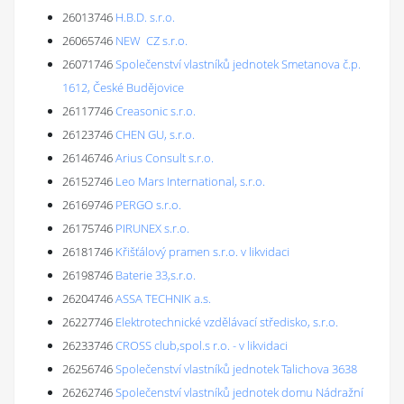
26013746
H.B.D. s.r.o.
26065746
NEW CZ s.r.o.
26071746
Společenství vlastníků jednotek Smetanova č.p.
1612, České Budějovice
26117746
Creasonic s.r.o.
26123746
CHEN GU, s.r.o.
26146746
Arius Consult s.r.o.
26152746
Leo Mars International, s.r.o.
26169746
PERGO s.r.o.
26175746
PIRUNEX s.r.o.
26181746
Křišťálový pramen s.r.o. v likvidaci
26198746
Baterie 33,s.r.o.
26204746
ASSA TECHNIK a.s.
26227746
Elektrotechnické vzdělávací středisko, s.r.o.
26233746
CROSS club,spol.s r.o. - v likvidaci
26256746
Společenství vlastníků jednotek Talichova 3638
26262746
Společenství vlastníků jednotek domu Nádražní