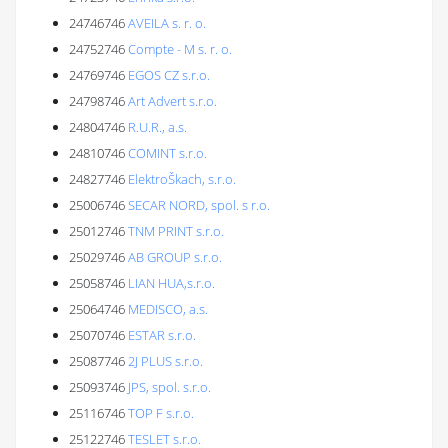
24746746
AVEILA s. r. o.
24752746
Compte - M s. r. o.
24769746
EGOS CZ s.r.o.
24798746
Art Advert s.r.o.
24804746
R.U.R., a.s.
24810746
COMINT s.r.o.
24827746
ElektroŠkach, s.r.o.
25006746
SECAR NORD, spol. s r.o.
25012746
TNM PRINT s.r.o.
25029746
AB GROUP s.r.o.
25058746
LIAN HUA,s.r.o.
25064746
MEDISCO, a.s.
25070746
ESTAR s.r.o.
25087746
2J PLUS s.r.o.
25093746
JPS, spol. s.r.o.
25116746
TOP F s.r.o.
25122746
TESLET s.r.o.