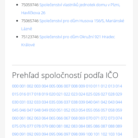
75059746
Společenství vlastníků jednotek domu v Plzni,
Havlíčkova 26
75065746
Společenství pro dům Husova 156/5, Mariánské
Lázně
75123746
Společenství pro dům Okružní 921 Hradec
Králové
Prehľad spoločností podľa IČO
000
001
002
003
004
005
006
007
008
009
010
011
012
013
014
015
016
017
018
019
020
021
022
023
024
025
026
027
028
029
030
031
032
033
034
035
036
037
038
039
040
041
042
043
044
045
046
047
048
049
050
051
052
053
054
055
056
057
058
059
060
061
062
063
064
065
066
067
068
069
070
071
072
073
074
075
076
077
078
079
080
081
082
083
084
085
086
087
088
089
090
091
092
093
094
095
096
097
098
099
100
101
102
103
104