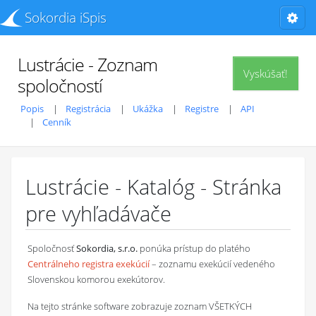
Sokordia iSpis
Lustrácie - Zoznam
Vyskúšať!
spoločností
Popis
Registrácia
Ukážka
Registre
API
Cenník
Lustrácie - Katalóg - Stránka
pre vyhľadávače
Spoločnosť
Sokordia, s.r.o.
ponúka prístup do platého
Centrálneho registra exekúcií
– zoznamu exekúcií vedeného
Slovenskou komorou exekútorov.
Na tejto stránke software zobrazuje zoznam VŠETKÝCH