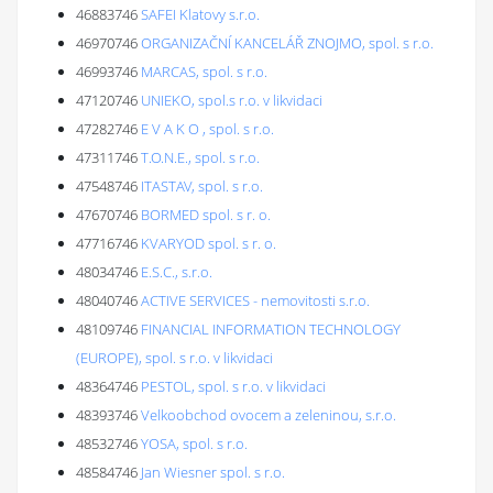
46883746
SAFEI Klatovy s.r.o.
46970746
ORGANIZAČNÍ KANCELÁŘ ZNOJMO, spol. s r.o.
46993746
MARCAS, spol. s r.o.
47120746
UNIEKO, spol.s r.o. v likvidaci
47282746
E V A K O , spol. s r.o.
47311746
T.O.N.E., spol. s r.o.
47548746
ITASTAV, spol. s r.o.
47670746
BORMED spol. s r. o.
47716746
KVARYOD spol. s r. o.
48034746
E.S.C., s.r.o.
48040746
ACTIVE SERVICES - nemovitosti s.r.o.
48109746
FINANCIAL INFORMATION TECHNOLOGY
(EUROPE), spol. s r.o. v likvidaci
48364746
PESTOL, spol. s r.o. v likvidaci
48393746
Velkoobchod ovocem a zeleninou, s.r.o.
48532746
YOSA, spol. s r.o.
48584746
Jan Wiesner spol. s r.o.