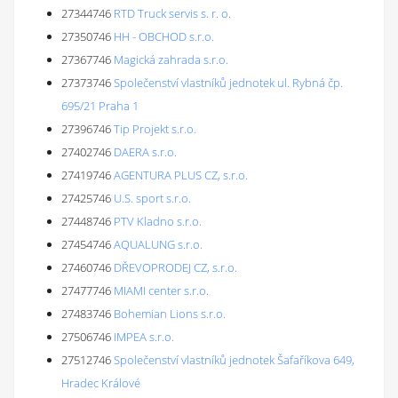
27344746
RTD Truck servis s. r. o.
27350746
HH - OBCHOD s.r.o.
27367746
Magická zahrada s.r.o.
27373746
Společenství vlastníků jednotek ul. Rybná čp.
695/21 Praha 1
27396746
Tip Projekt s.r.o.
27402746
DAERA s.r.o.
27419746
AGENTURA PLUS CZ, s.r.o.
27425746
U.S. sport s.r.o.
27448746
PTV Kladno s.r.o.
27454746
AQUALUNG s.r.o.
27460746
DŘEVOPRODEJ CZ, s.r.o.
27477746
MIAMI center s.r.o.
27483746
Bohemian Lions s.r.o.
27506746
IMPEA s.r.o.
27512746
Společenství vlastníků jednotek Šafaříkova 649,
Hradec Králové