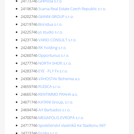
24173746
Grenosa s.r.o.
24196746
Scania Real Estate Czech Republic s.r.o.
24202746
GIANNI GROUP s.r.o.
24219746
Bonidua s.r.o.
24225746
ys studio s.r.o.
24231746
VARIO CONSULT s.r.o.
24248746
RK holding s.r.o.
24260746
Opportunus s.r.o.
24277746
NORTH SHOP, s.r.o.
24283746
EYE - FLY Fx s.r.o.
24306746
VÁHOSTAV Bohemia a.s.
24659746
RUDICA s.r.o.
24665746
RENTIMMO PRAHA a.s.
24671746
KATANI Group, s.r.o.
24694746
Art Barbados s.r.o.
24700746
MEGAPOLIS EVROPA s.r.o.
24717746
Společenství vlastníků Ke Stadionu 947
24723746
Enrika s.r.o.