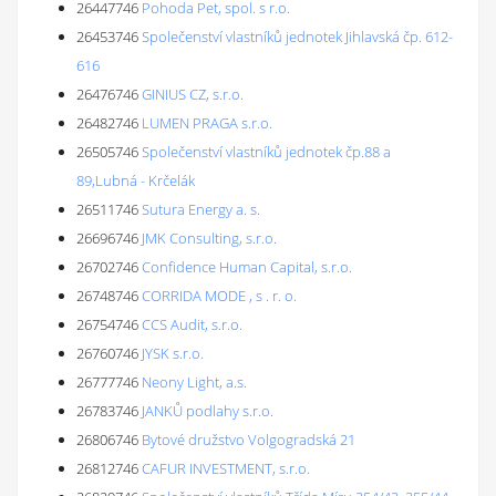
26447746
Pohoda Pet, spol. s r.o.
26453746
Společenství vlastníků jednotek Jihlavská čp. 612-
616
26476746
GINIUS CZ, s.r.o.
26482746
LUMEN PRAGA s.r.o.
26505746
Společenství vlastníků jednotek čp.88 a
89,Lubná - Krčelák
26511746
Sutura Energy a. s.
26696746
JMK Consulting, s.r.o.
26702746
Confidence Human Capital, s.r.o.
26748746
CORRIDA MODE , s . r. o.
26754746
CCS Audit, s.r.o.
26760746
JYSK s.r.o.
26777746
Neony Light, a.s.
26783746
JANKŮ podlahy s.r.o.
26806746
Bytové družstvo Volgogradská 21
26812746
CAFUR INVESTMENT, s.r.o.