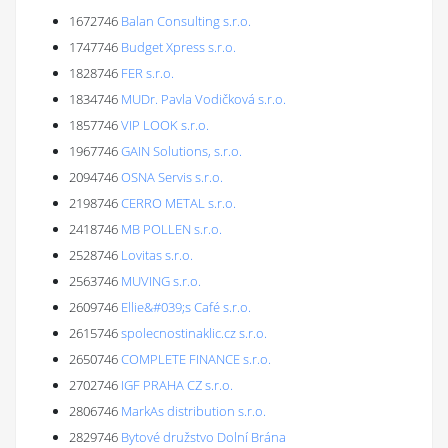
1672746
Balan Consulting s.r.o.
1747746
Budget Xpress s.r.o.
1828746
FER s.r.o.
1834746
MUDr. Pavla Vodičková s.r.o.
1857746
VIP LOOK s.r.o.
1967746
GAIN Solutions, s.r.o.
2094746
OSNA Servis s.r.o.
2198746
CERRO METAL s.r.o.
2418746
MB POLLEN s.r.o.
2528746
Lovitas s.r.o.
2563746
MUVING s.r.o.
2609746
Ellie&#039;s Café s.r.o.
2615746
spolecnostinaklic.cz s.r.o.
2650746
COMPLETE FINANCE s.r.o.
2702746
IGF PRAHA CZ s.r.o.
2806746
MarkAs distribution s.r.o.
2829746
Bytové družstvo Dolní Brána