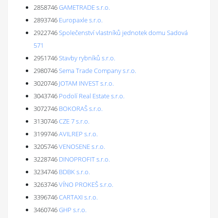
2858746
GAMETRADE s.r.o.
2893746
Europaxle s.r.o.
2922746
Společenství vlastníků jednotek domu Sadová
571
2951746
Stavby rybníků s.r.o.
2980746
Sema Trade Company s.r.o.
3020746
JOTAM INVEST s.r.o.
3043746
Podolí Real Estate s.r.o.
3072746
BOKORAŠ s.r.o.
3130746
CZE 7 s.r.o.
3199746
AVILREP s.r.o.
3205746
VENOSENE s.r.o.
3228746
DINOPROFIT s.r.o.
3234746
BDBK s.r.o.
3263746
VÍNO PROKEŠ s.r.o.
3396746
CARTAXI s.r.o.
3460746
GHP s.r.o.