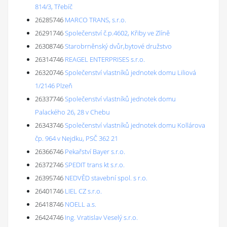
814/3, Třebíč
26285746
MARCO TRANS, s.r.o.
26291746
Společenství č.p.4602, Křiby ve Zlíně
26308746
Starobrněnský dvůr,bytové družstvo
26314746
REAGEL ENTERPRISES s.r.o.
26320746
Společenství vlastníků jednotek domu Liliová
1/2146 Plzeň
26337746
Společenství vlastníků jednotek domu
Palackého 26, 28 v Chebu
26343746
Společenství vlastníků jednotek domu Kollárova
čp. 964 v Nejdku, PSČ 362 21
26366746
Pekařství Bayer s.r.o.
26372746
SPEDIT trans kt s.r.o.
26395746
NEDVĚD stavební spol. s r.o.
26401746
LIEL CZ s.r.o.
26418746
NOELL a.s.
26424746
Ing. Vratislav Veselý s.r.o.