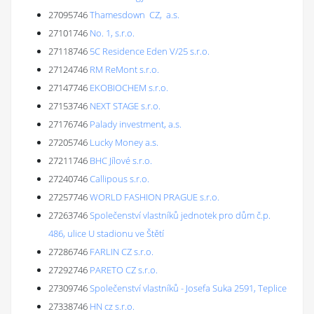
27095746
Thamesdown CZ, a.s.
27101746
No. 1, s.r.o.
27118746
5C Residence Eden V/25 s.r.o.
27124746
RM ReMont s.r.o.
27147746
EKOBIOCHEM s.r.o.
27153746
NEXT STAGE s.r.o.
27176746
Palady investment, a.s.
27205746
Lucky Money a.s.
27211746
BHC Jílové s.r.o.
27240746
Callipous s.r.o.
27257746
WORLD FASHION PRAGUE s.r.o.
27263746
Společenství vlastníků jednotek pro dům č.p.
486, ulice U stadionu ve Štětí
27286746
FARLIN CZ s.r.o.
27292746
PARETO CZ s.r.o.
27309746
Společenství vlastníků - Josefa Suka 2591, Teplice
27338746
HN cz s.r.o.