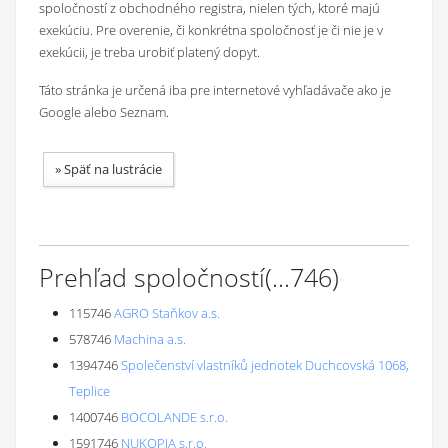
spoločností z obchodného registra, nielen tých, ktoré majú
exekúciu. Pre overenie, či konkrétna spoločnosť je či nie je v
exekúcii, je treba urobiť platený dopyt.
Táto stránka je určená iba pre internetové vyhľadávače ako je
Google alebo Seznam.
»
Späť na lustrácie
Prehľad spoločností
(...
746
)
115746
AGRO Staňkov a.s.
578746
Machina a.s.
1394746
Společenství vlastníků jednotek Duchcovská 1068,
Teplice
1400746
BOCOLANDE s.r.o.
1591746
NUKOPIA s.r.o.