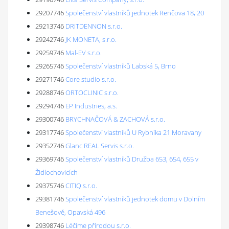
29207746
Společenství vlastníků jednotek Renčova 18, 20
29213746
DRITDENNON s.r.o.
29242746
JK MONETA, s.r.o.
29259746
Mal-EV s.r.o.
29265746
Společenství vlastníků Labská 5, Brno
29271746
Core studio s.r.o.
29288746
ORTOCLINIC s.r.o.
29294746
EP Industries, a.s.
29300746
BRYCHNAČOVÁ & ZACHOVÁ s.r.o.
29317746
Společenství vlastníků U Rybníka 21 Moravany
29352746
Glanc REAL Servis s.r.o.
29369746
Společenství vlastníků Družba 653, 654, 655 v
Židlochovicích
29375746
CITIQ s.r.o.
29381746
Společenství vlastníků jednotek domu v Dolním
Benešově, Opavská 496
29398746
Léčíme přírodou s.r.o.