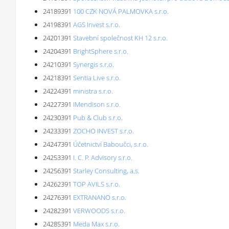
24189391
100 CZK NOVÁ PALMOVKA s.r.o.
24198391
AGS Invest s.r.o.
24201391
Stavební společnost KH 12 s.r.o.
24204391
BrightSphere s.r.o.
24210391
Synergis s.r.o.
24218391
Sentia Live s.r.o.
24224391
ministra s.r.o.
24227391
IMendison s.r.o.
24230391
Pub & Club s.r.o.
24233391
ZOCHO INVEST s.r.o.
24247391
Účetnictví Baboučci, s.r.o.
24253391
I. C. P. Advisory s.r.o.
24256391
Starley Consulting, a.s.
24262391
TOP AVILS s.r.o.
24276391
EXTRANANO s.r.o.
24282391
VERWOODS s.r.o.
24285391
Meda Max s.r.o.