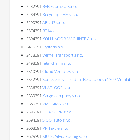
2232391
B+B Ecometal s.r.o.
2284391
Recycling PH+ s. r. o.
2290391
ARUNS s.r.o.
2374391
BT14, a.s.
2394391
KOH-I-NOOR MACHINERY a. s.
2475391
Hysterix a.s.
2478391
Vernel Transport s.r.o.
2498391
fatal charm s.r.o.
2510391
Cloud Ventures s.r.o.
2542391
Společenství pro dům Bělopotocká 1369, Vrchlabí
2556391
VLAFLOOR s.r.o.
2559391
Kargo company s.r.o.
2565391
VIA LAIMA s.r.o.
2585391
IDEA CORP, s.r.o.
2594391
S.O.S. auto s.r.o.
2608391
PP Textile s.r.o.
2675391
MUDr. Silvio Koenig s.r.o.