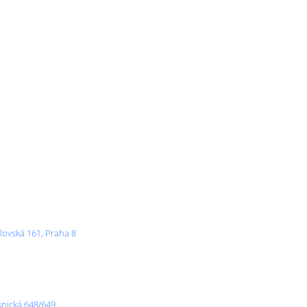
lovská 161, Praha 8
snická 648/649