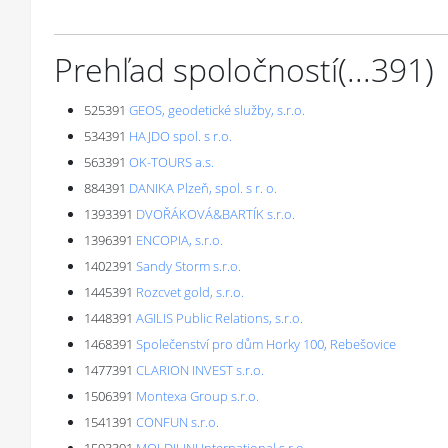
Prehľad spoločností
(...
391
)
525391
GEOS, geodetické služby, s.r.o.
534391
HAJDO spol. s r.o.
563391
OK-TOURS a.s.
884391
DANIKA Plzeň, spol. s r. o.
1393391
DVOŘÁKOVÁ&BARTÍK s.r.o.
1396391
ENCOPIA, s.r.o.
1402391
Sandy Storm s.r.o.
1445391
Rozcvet gold, s.r.o.
1448391
AGILIS Public Relations, s.r.o.
1468391
Společenství pro dům Horky 100, Rebešovice
1477391
CLARION INVEST s.r.o.
1506391
Montexa Group s.r.o.
1541391
CONFUN s.r.o.