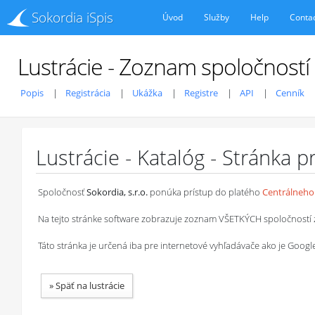
Sokordia iSpis
Úvod
Služby
Help
Conta
Lustrácie - Zoznam spoločností
Popis
Registrácia
Ukážka
Registre
API
Cenník
Lustrácie - Katalóg - Stránka 
Spoločnosť
Sokordia, s.r.o.
ponúka prístup do platého
Centrálneho 
Na tejto stránke software zobrazuje zoznam VŠETKÝCH spoločností z ob
Táto stránka je určená iba pre internetové vyhľadávače ako je Goog
»
Späť na lustrácie