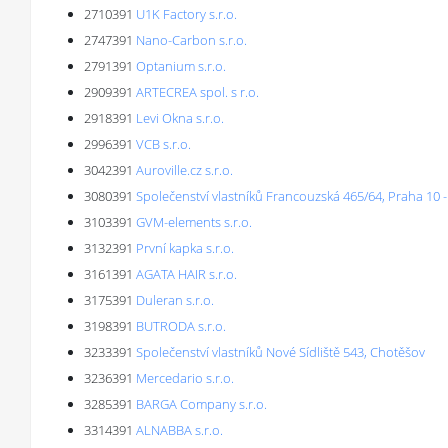
2710391
U1K Factory s.r.o.
2747391
Nano-Carbon s.r.o.
2791391
Optanium s.r.o.
2909391
ARTECREA spol. s r.o.
2918391
Levi Okna s.r.o.
2996391
VCB s.r.o.
3042391
Auroville.cz s.r.o.
3080391
Společenství vlastníků Francouzská 465/64, Praha 10 
3103391
GVM-elements s.r.o.
3132391
První kapka s.r.o.
3161391
AGATA HAIR s.r.o.
3175391
Duleran s.r.o.
3198391
BUTRODA s.r.o.
3233391
Společenství vlastníků Nové Sídliště 543, Chotěšov
3236391
Mercedario s.r.o.
3285391
BARGA Company s.r.o.
3314391
ALNABBA s.r.o.