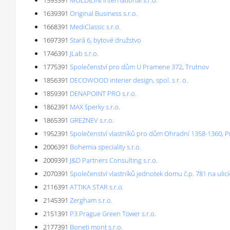
1593391
MOLDILINI International s.r.o.
1639391
Original Business s.r.o.
1668391
MediClassic s.r.o.
1697391
Stará 6, bytové družstvo
1746391
JLab s.r.o.
1775391
Společenství pro dům U Pramene 372, Trutnov
1856391
DECOWOOD interier design, spol. s r. o.
1859391
DENAPOINT PRO s.r.o.
1862391
MAX šperky s.r.o.
1865391
GREZNEV s.r.o.
1952391
Společenství vlastníků pro dům Ohradní 1358-1360, P
2006391
Bohemia speciality s.r.o.
2009391
J&D Partners Consulting s.r.o.
2070391
Společenství vlastníků jednotek domu č.p. 781 na uli
2116391
ATTIKA STAR s.r.o.
2145391
Zergham s.r.o.
2151391
P3 Prague Green Tower s.r.o.
2177391
Boneti mont s.r.o.