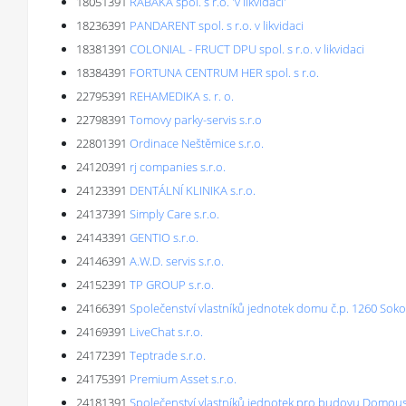
18051391
RABAKA spol. s r.o. 'v likvidaci'
18236391
PANDARENT spol. s r.o. v likvidaci
18381391
COLONIAL - FRUCT DPU spol. s r.o. v likvidaci
18384391
FORTUNA CENTRUM HER spol. s r.o.
22795391
REHAMEDIKA s. r. o.
22798391
Tomovy parky-servis s.r.o
22801391
Ordinace Neštěmice s.r.o.
24120391
rj companies s.r.o.
24123391
DENTÁLNÍ KLINIKA s.r.o.
24137391
Simply Care s.r.o.
24143391
GENTIO s.r.o.
24146391
A.W.D. servis s.r.o.
24152391
TP GROUP s.r.o.
24166391
Společenství vlastníků jednotek domu č.p. 1260 Soko
24169391
LiveChat s.r.o.
24172391
Teptrade s.r.o.
24175391
Premium Asset s.r.o.
24181391
Společenství vlastníků jednotek pro budovu Domou