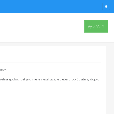
Vyskúšať!
orov.
a spoločnosť je či nie je v exekúcii, je treba urobiť platený dopyt.