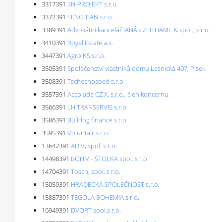
3317391
2N-PROJEKT s.r.o.
3372391
FENG TIAN s.r.o.
3389391
Advokátní kancelář JANÁK ZEITHAML & spol., s.r.o.
3410391
Royal Estate a.s.
3447391
Agro KS s.r.o.
3505391
Společenství vlastníků domu Lesnická 407, Písek
3508391
Tschechosped s.r.o.
3557391
Accolade CZ X, s.r.o., člen koncernu
3566391
LH TRANSERVIS s.r.o.
3586391
Bulldog finance s.r.o.
3595391
Voluntair s.r.o.
13642391
ADIV, spol. s r.o.
14498391
BÖHM - ŠTOLKA spol. s r.o.
14704391
Tosch, spol. s r.o.
15059391
HRADECKÁ SPOLEČNOST s.r.o.
15887391
TEGOLA BOHEMIA s.r.o.
16949391
DVORT spol.s r.o.