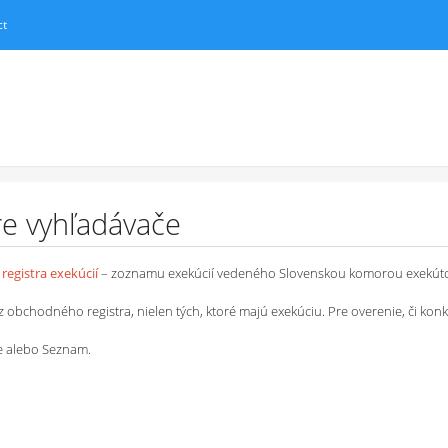
ct
pre vyhľadávače
registra exekúcií
– zoznamu exekúcií vedeného Slovenskou komorou exekút
chodného registra, nielen tých, ktoré majú exekúciu. Pre overenie, či konkrétn
le alebo Seznam.