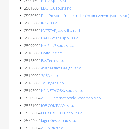
25001604
RUTA spol. s r.o.
25018604
EDUREX Tour s.r.o.
25030604
Bu - Po společnost s ručením omezeným (spol. s r.o.
25053604
KOPI s.r.o.
25076604
KVESTAR, a.s. v likvidaci
25082604
HAUS Praha,spol. s r.o.
25099604
K + PLUS spol. s r.o.
25105604
Doltour s.r.o.
25128604
FasTech s.r.o.
25134604
Avanessian Design, s.r.o.
25140604
SAŠA s.r.o.
25163604
Tollinger s.r.o.
25192604
KP NETWORK, spol. s r.o.
25209604
A.P.T. - Internationale Spedition s.r.o.
25221604
JOE COMPANY, s.r.o.
25238604
ELEKTRO UNIT spol. s r.o.
25244604
Jäger Gestellbau s.r.o.
25250604
ALFA RK s.r.o.