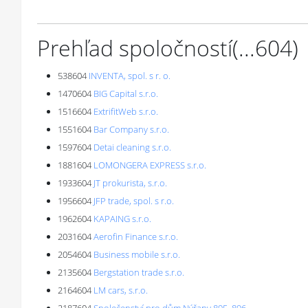
Prehľad spoločností
(...
604
)
538604
INVENTA, spol. s r. o.
1470604
BIG Capital s.r.o.
1516604
ExtrifitWeb s.r.o.
1551604
Bar Company s.r.o.
1597604
Detai cleaning s.r.o.
1881604
LOMONGERA EXPRESS s.r.o.
1933604
JT prokurista, s.r.o.
1956604
JFP trade, spol. s r.o.
1962604
KAPAING s.r.o.
2031604
Aerofin Finance s.r.o.
2054604
Business mobile s.r.o.
2135604
Bergstation trade s.r.o.
2164604
LM cars, s.r.o.