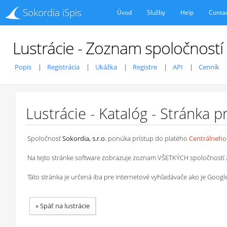
Sokordia iSpis
Úvod
Služby
Help
Conta
Lustrácie - Zoznam spoločností
Popis
Registrácia
Ukážka
Registre
API
Cenník
Lustrácie - Katalóg - Stránka 
Spoločnosť
Sokordia, s.r.o.
ponúka prístup do platého
Centrálneho 
Na tejto stránke software zobrazuje zoznam VŠETKÝCH spoločností z ob
Táto stránka je určená iba pre internetové vyhľadávače ako je Goog
»
Späť na lustrácie