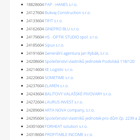
18828604
PAP - HANES s.r.o.
24127604
Bukvaj Construction s.r.o.
24133604
TIFIT s.r.o.
24162604
GINEPRO BLU s.r.o.
24179604
HS - OPTIK STUDIO spol. s r.o.
24185604
Sipux s.r.o.
24191604
Generální agentura Jan Rybák, s.r.o.
24208604
Společenství vlastníků jednotek Podolská 118/120
24214604
XE Logistic s.r.o.
24220604
SOMETIME s.r.o.
24237604
ELAREN s.r.o.
24243604
BALITOVY VALAŠSKÉ PIVOVARY s.r.o.
24272604
LAURUS INVEST s.r.o.
24289604
ARTA NOVA company, s.r.o.
24295604
Společenství vlastníků jednotek pro dům čp. 2239 a 
24301604
FORHEAT solution s.r.o.
24318604
PROFITABLE INCOME s.r.o.