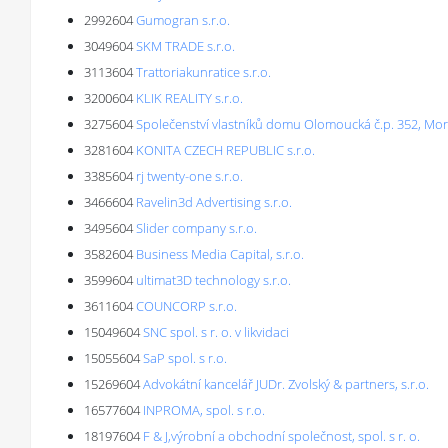
2992604
Gumogran s.r.o.
3049604
SKM TRADE s.r.o.
3113604
Trattoriakunratice s.r.o.
3200604
KLIK REALITY s.r.o.
3275604
Společenství vlastníků domu Olomoucká č.p. 352, Mo
3281604
KONITA CZECH REPUBLIC s.r.o.
3385604
rj twenty-one s.r.o.
3466604
Ravelin3d Advertising s.r.o.
3495604
Slider company s.r.o.
3582604
Business Media Capital, s.r.o.
3599604
ultimat3D technology s.r.o.
3611604
COUNCORP s.r.o.
15049604
SNC spol. s r. o. v likvidaci
15055604
SaP spol. s r.o.
15269604
Advokátní kancelář JUDr. Zvolský & partners, s.r.o.
16577604
INPROMA, spol. s r.o.
18197604
F & J,výrobní a obchodní společnost, spol. s r. o.