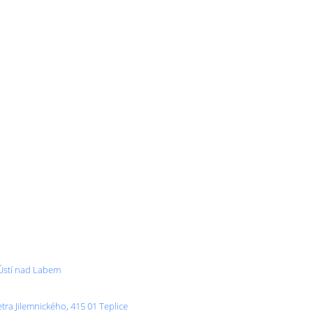
 Ústí nad Labem
tra Jilemnického, 415 01 Teplice