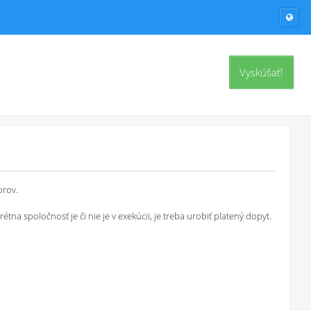
Vyskúšať!
orov.
a spoločnosť je či nie je v exekúcii, je treba urobiť platený dopyt.