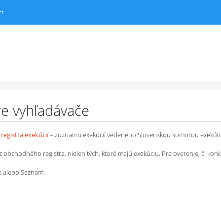
ct
pre vyhľadávače
registra exekúcií
– zoznamu exekúcií vedeného Slovenskou komorou exekút
chodného registra, nielen tých, ktoré majú exekúciu. Pre overenie, či konkrétn
le alebo Seznam.