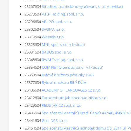
25267604
Středisko praktického vyučování, s.r.o. v likvidaci
25273604
V.F.P. Holding, spol. s r.o.
25296604
ARaPO spol. s r.o.
25302604
SVOMA, s.r.o.
25319604
Wessels s.r.o.
25325604
MYK, spol. s r.o. v likvidaci
25331604
BADOS spol. s r.o.
25348604
RWM Trading, spol. s r.o.
25354604
COM NET Olomouc, s.r.o. 'v likvidaci'
25360604
Bytové družstvo Jana Ziky 1943
25377604
Bytové družstvo BÍLÝ DŮM
25406604
ACADEMY OF LANGUAGES CZ s.r.o.
25412604
Eurocentrum Jablonec nad Nisou s.r.o.
25429604
REDSTAR CZ spol. s r.o.
25435604
Společenství vlastníků Bratří Čapků 497/40, 498/38 v
25441604
Golf I.W.S. s.r.o.
25464604
Společenství vlastníků jednotek domu č.p. 2811 ul. Pe