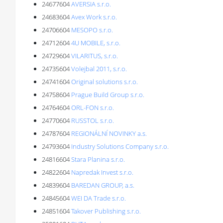
24677604
AVERSIA s.r.o.
24683604
Avex Work s.r.o.
24706604
MESOPO s.r.o.
24712604
4U MOBILE, s.r.o.
24729604
VILARITUS, s.r.o.
24735604
Volejbal 2011, s.r.o.
24741604
Original solutions s.r.o.
24758604
Prague Build Group s.r.o.
24764604
ORL-FON s.r.o.
24770604
RUSSTOL s.r.o.
24787604
REGIONÁLNÍ NOVINKY a.s.
24793604
Industry Solutions Company s.r.o.
24816604
Stara Planina s.r.o.
24822604
Napredak Invest s.r.o.
24839604
BAREDAN GROUP, a.s.
24845604
WEI DA Trade s.r.o.
24851604
Takover Publishing s.r.o.