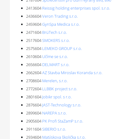
2187604
Společenství pro dům Nýřany 895, 896
2413604
Reissig holding enterprises spol. s.r.o.
2436604
Veron Trading s.r.o.
2459604
GynSpa Medica s.r.o.
2471604
BrüTech s.r.o.
2517604
SMOKERS s.r.o.
2575604
LEMEKO GROUP s.r.o.
2610604
Učíme se s.r.o.
2656604
DELMART s.r.o.
2662604
AZ Stavba Miroslav Koranda s.r.o.
2708604
Merelen, s.r.o.
2772604
LLBBK project s.r.o.
2801604
Jobikr spol. s r.o.
2876604
JAST-Technology s.r.o.
2899604
NAREPA s.r.o.
2905604
PK Profi StaZamP s.r.o.
2911604
SIBERIO s.r.o.
2934604
Matýskova školička s.r.o.