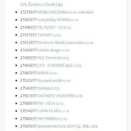
279, Žandov u České Lípy
27273377
MOBILITAS GMBH s.r.o. v likvidaci
27325377
Autojeřáby HORNA s.r.o.
27348377
TELTICKET - CZ s.r.o.
27377377
TOPWET s.r.o.
27412377
Electronic Realty Associates, s.r.o.
27429377
Exhibit design s.r.o.
27435377
RCA Terminal s.r.o.
27464377
J A P - STAVEBNÍ spol. s r.o.
27487377
BAWIS s.r.o.
27522377
Na staré poště s.r.o.
27545377
StaMaJa s.r.o.
27551377
EASTWEST-PEDIATRIE s.r.o.
27568377
PM - TECH s.r.o.
27574377
LUPIN FILMS s. r. o.
27580377
HM TRIBEKA s.r.o.
27597377
Společenství pro dům č.p. 388, ulice