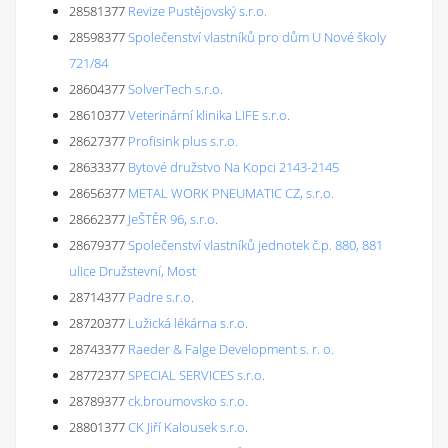
28581377
Revize Pustějovský s.r.o.
28598377
Společenství vlastníků pro dům U Nové školy
721/84
28604377
SolverTech s.r.o.
28610377
Veterinární klinika LIFE s.r.o.
28627377
Profisink plus s.r.o.
28633377
Bytové družstvo Na Kopci 2143-2145
28656377
METAL WORK PNEUMATIC CZ, s.r.o.
28662377
JeŠTĚR 96, s.r.o.
28679377
Společenství vlastníků jednotek č.p. 880, 881
ulice Družstevní, Most
28714377
Padre s.r.o.
28720377
Lužická lékárna s.r.o.
28743377
Raeder & Falge Development s. r. o.
28772377
SPECIAL SERVICES s.r.o.
28789377
ck.broumovsko s.r.o.
28801377
CK Jiří Kalousek s.r.o.