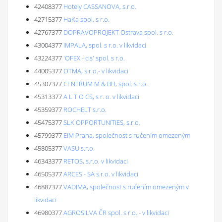
42408377
Hotely CASSANOVA, s.r.o.
42715377
HaKa spol. s r.o.
42767377
DOPRAVOPROJEKT Ostrava spol. s r.o.
43004377
IMPALA, spol. s r.o. v likvidaci
43224377
'OFEX - cis' spol. s r.o.
44005377
OTMA, s.r.o.- v likvidaci
45307377
CENTRUM M & BH, spol. s r.o.
45313377
A L T O CS, s r. o. v likvidaci
45359377
ROCHELT s.r.o.
45475377
SLK OPPORTUNITIES, s.r.o.
45799377
EIM Praha, společnost s ručením omezeným
45805377
VASU s.r.o.
46343377
RETOS, s.r.o. v likvidaci
46505377
ARCES - SA s.r.o. v likvidaci
46887377
VADIMA, společnost s ručením omezeným v
likvidaci
46980377
AGROSILVA ČR spol. s r.o. - v likvidaci