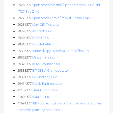
29269377
Společenství vlastníků jednotek domu Okružní
4727-8 ve Zlíně
29275377
Společenství pro dům Svat. Čecha 174/1,3
29281377
Maxi DENTAL s.r.o.
29298377
A1 czech s.r.o.
29304377
R-PRO CZ s.r.o.
29310377
GREEN BARN s.r.o.
29356377
Vinné sklepy Františka Lotrinského, a.s.
29362377
Mrázek Jiří s.r.o.
29379377
KOVO Zouhar s.r.o.
29385377
JKT OKNA Olomouc s.r.o.
29391377
RN Frýdlant, s.r.o.
29414377
Public Partners s.r.o.
41187377
TRACO, spol. s r.o.
41604377
RaMiS, s.r.o.
41691377
'BB - Společnost pro ochranu a péči o kulturně-
historické památky, spol. s r.o.'