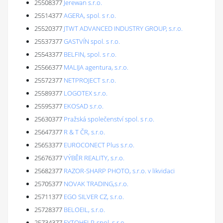
25508377
Jerewan s.r.o.
25514377
AGERA, spol. s r.o.
25520377
JTWT ADVANCED INDUSTRY GROUP, s.r.o.
25537377
GASTVÍN spol. s r.o.
25543377
BELFIN, spol. s r.o.
25566377
MALIJA agentura, s.r.o.
25572377
NETPROJECT s.r.o.
25589377
LOGOTEX s.r.o.
25595377
EKOSAD s.r.o.
25630377
Pražská společenství spol. s r.o.
25647377
R & T ČR, s.r.o.
25653377
EUROCONECT Plus s.r.o.
25676377
VÝBĚR REALITY, s.r.o.
25682377
RAZOR-SHARP PHOTO, s.r.o. v likvidaci
25705377
NOVAK TRADING,s.r.o.
25711377
EGO SILVER CZ, s.r.o.
25728377
BELOEIL, s.r.o.
25734377
FYTOHELP, spol. s r.o.