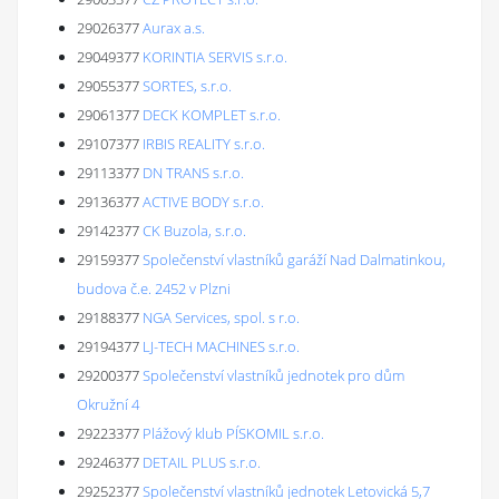
29026377
Aurax a.s.
29049377
KORINTIA SERVIS s.r.o.
29055377
SORTES, s.r.o.
29061377
DECK KOMPLET s.r.o.
29107377
IRBIS REALITY s.r.o.
29113377
DN TRANS s.r.o.
29136377
ACTIVE BODY s.r.o.
29142377
CK Buzola, s.r.o.
29159377
Společenství vlastníků garáží Nad Dalmatinkou,
budova č.e. 2452 v Plzni
29188377
NGA Services, spol. s r.o.
29194377
LJ-TECH MACHINES s.r.o.
29200377
Společenství vlastníků jednotek pro dům
Okružní 4
29223377
Plážový klub PÍSKOMIL s.r.o.
29246377
DETAIL PLUS s.r.o.
29252377
Společenství vlastníků jednotek Letovická 5,7