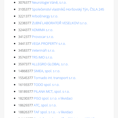
3076377
Neurologie Váně, s.r.o.
3105377
Společenství vlastníků Horšovský Týn, ČSLA 245
3221377
ArboEnergy s.r.o.
3238377
ZUBNÍ LABORATOŘ VESELKOVI s.r.o.
3244377
ADMIMA s.r.o.
3412377
Provocar s.r.o.
3441377
VEGA PROPERTY s.r.o.
3458377
Veterináři s.r.o.
3574377
TRS IMO s.r.o.
3597377
ALLEGRO GLOBAL s.r.o.
14868377
SIMEA, spol. s r.o.
15545377
Tornado int. transport s.r.o.
16193377
TODO spol. s r.o.
18189377
PILANA MCT, spol. s r.o.
18230377
PISO spol. s r.o. v likvidaci
18629377
ATC, spol. s r.o.
18826377
TAF spol. s r.o. - v likvidaci