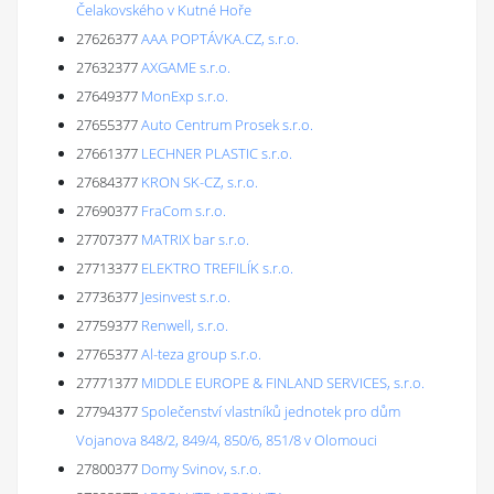
Čelakovského v Kutné Hoře
27626377
AAA POPTÁVKA.CZ, s.r.o.
27632377
AXGAME s.r.o.
27649377
MonExp s.r.o.
27655377
Auto Centrum Prosek s.r.o.
27661377
LECHNER PLASTIC s.r.o.
27684377
KRON SK-CZ, s.r.o.
27690377
FraCom s.r.o.
27707377
MATRIX bar s.r.o.
27713377
ELEKTRO TREFILÍK s.r.o.
27736377
Jesinvest s.r.o.
27759377
Renwell, s.r.o.
27765377
Al-teza group s.r.o.
27771377
MIDDLE EUROPE & FINLAND SERVICES, s.r.o.
27794377
Společenství vlastníků jednotek pro dům
Vojanova 848/2, 849/4, 850/6, 851/8 v Olomouci
27800377
Domy Svinov, s.r.o.