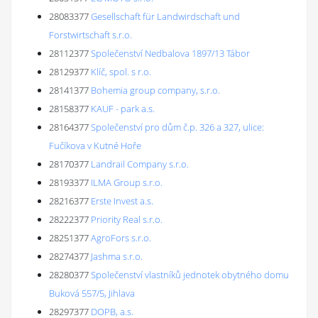
28083377
Gesellschaft für Landwirdschaft und
Forstwirtschaft s.r.o.
28112377
Společenství Nedbalova 1897/13 Tábor
28129377
Klíč, spol. s r.o.
28141377
Bohemia group company, s.r.o.
28158377
KAUF - park a.s.
28164377
Společenství pro dům č.p. 326 a 327, ulice:
Fučíkova v Kutné Hoře
28170377
Landrail Company s.r.o.
28193377
ILMA Group s.r.o.
28216377
Erste Invest a.s.
28222377
Priority Real s.r.o.
28251377
AgroFors s.r.o.
28274377
Jashma s.r.o.
28280377
Společenství vlastníků jednotek obytného domu
Buková 557/5, Jihlava
28297377
DOPB, a.s.