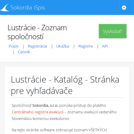
Sokordia iSpis
Lustrácie - Zoznam
Vyskúšať!
spoločností
Popis
Registrácia
Ukážka
Registre
API
Cenník
Lustrácie - Katalóg - Stránka
pre vyhľadávače
Spoločnosť
Sokordia, s.r.o.
ponúka prístup do platého
Centrálneho registra exekúcií
– zoznamu exekúcií vedeného
Slovenskou komorou exekútorov.
Na tejto stránke software zobrazuje zoznam VŠETKÝCH