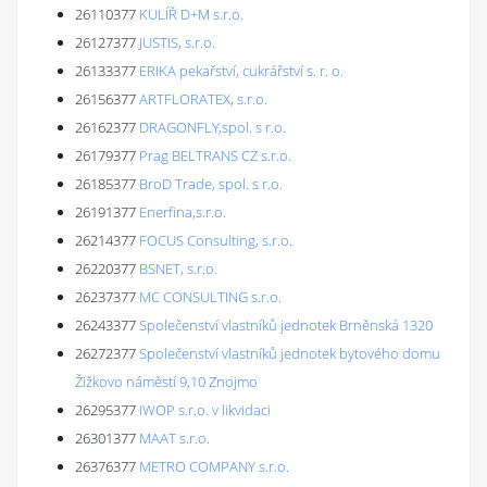
26110377
KULÍŘ D+M s.r.o.
26127377
JUSTIS, s.r.o.
26133377
ERIKA pekařství, cukrářství s. r. o.
26156377
ARTFLORATEX, s.r.o.
26162377
DRAGONFLY,spol. s r.o.
26179377
Prag BELTRANS CZ s.r.o.
26185377
BroD Trade, spol. s r.o.
26191377
Enerfina,s.r.o.
26214377
FOCUS Consulting, s.r.o.
26220377
BSNET, s.r.o.
26237377
MC CONSULTING s.r.o.
26243377
Společenství vlastníků jednotek Brněnská 1320
26272377
Společenství vlastníků jednotek bytového domu
Žižkovo náměstí 9,10 Znojmo
26295377
IWOP s.r.o. v likvidaci
26301377
MAAT s.r.o.
26376377
METRO COMPANY s.r.o.