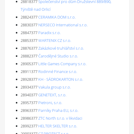
28818377
Společenství pro dům Družstevní 889/890,
Týniště nad Orlicí
28824377
CERAMIKA DOM s.r.o.
28830377
NERSECO International s.r.o.
28847377
Paradix s.r.o.
28853377
WARTENIX CZ s.r.o.
28876377
Zakázkové truhlářství s.r.o.
28882377
Čarodějné Studio s.r.o.
28905377
Little Games Company s.r.o.
28911377
Rodinné Finance s.r.o.
28928377
KH - SÁDROKARTON s.r.o.
28934377
Vakula group s.r.o.
28940377
GENETEXT, s.r.o.
28957377
Pietroni, s.r.o.
28963377
Parníky Praha EU, s.r.o.
28986377
ZTC North s.r.o. v likvidaci
28992377
HELTER SKELTER s.r.o.
29003377
CZ PROTECT s.r.o.