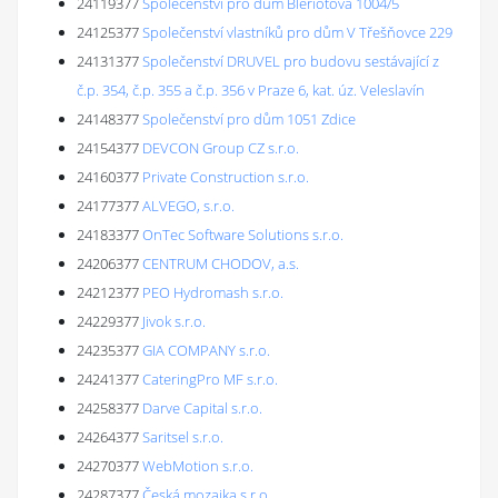
24119377
Společenství pro dům Blériotova 1004/5
24125377
Společenství vlastníků pro dům V Třešňovce 229
24131377
Společenství DRUVEL pro budovu sestávající z
č.p. 354, č.p. 355 a č.p. 356 v Praze 6, kat. úz. Veleslavín
24148377
Společenství pro dům 1051 Zdice
24154377
DEVCON Group CZ s.r.o.
24160377
Private Construction s.r.o.
24177377
ALVEGO, s.r.o.
24183377
OnTec Software Solutions s.r.o.
24206377
CENTRUM CHODOV, a.s.
24212377
PEO Hydromash s.r.o.
24229377
Jivok s.r.o.
24235377
GIA COMPANY s.r.o.
24241377
CateringPro MF s.r.o.
24258377
Darve Capital s.r.o.
24264377
Saritsel s.r.o.
24270377
WebMotion s.r.o.
24287377
Česká mozaika s.r.o.