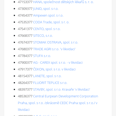
47153377
HANA, společnost dětských lékařů s. r. o.
47309377
JUNID, spol. s r.o.
47454377
Ampexen spol. s r.o.
47535377
CODA Trade, spol. s r. o.
47541377
CENTO, spol. s r.o.
47668377
SITECO, s.r.o.
47674377
STOMAK OSTRAVA, spol. s r.o.
47680377
TRADE AGRI s.r.o. 'v likvidaci'
47784377
STUFA s.r.o.
47900377
AG - CAREX spol. s r.o. - v likvidaci
47917377
ČEKON, spol. s r.o. v likvidaci
48154377
LANETE, spol. s r.o.
48264377
FLUORIT TEPLICE s.r.o.
48397377
STAVBY, spol. s r.o. Kravaře 'v likvidaci'
48536377
Central Eurpean Development Corporation
Praha, spol. s r.o. /zkráceně CEDC Praha spol. s r.o./ v
likvidaci