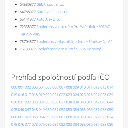
64580377
GELA, spol. s r.o.
64788377
ARKÁNA CLUB s.r.o.
65141377
Auto Alex s.r.o.
72558377
Společenství pro dům Pražská silnice 601/47,
Karlovy Vary
73704377
Společenství vlastníků jednotek Úněšov čp. 64
75133377
Společenství pro dům čp. 60 v Borovně
Prehľad spoločností podľa IČO
000
001
002
003
004
005
006
007
008
009
010
011
012
013
014
015
016
017
018
019
020
021
022
023
024
025
026
027
028
029
030
031
032
033
034
035
036
037
038
039
040
041
042
043
044
045
046
047
048
049
050
051
052
053
054
055
056
057
058
059
060
061
062
063
064
065
066
067
068
069
070
071
072
073
074
075
076
077
078
079
080
081
082
083
084
085
086
087
088
089