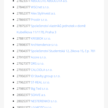
27823377
ABSOLUTE ABSOLUTA a.s.
27846377
WSCnet s.r.o.
27852377
Alex Stylinvest a.s.
27869377
Prostir s.r.o.
27875377
Společenství vlastníků jednotek v domě
Kubelíkova 11/1170, Praha 3
27881377
KRISBOK s.r.o.
27898377
Archtendence s.r.o.
27904377
Společenství Studentská 12, Zikova 15, č.p. 701
27910377
Acore s.r.o.
27927377
DRS s.r.o.
27933377
CALCIOLA s.r.o.
27956377
ID Stavby group s.r.o.
27962377
ST-REAL s.r.o.
27985377
Big Ted s.r.o.
28002377
SOAVE a.s.
28025377
NESTERENKO s.r.o.
28031377
LG MOTO s.r.o.