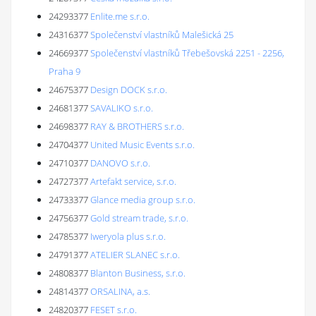
24293377
Enlite.me s.r.o.
24316377
Společenství vlastníků Malešická 25
24669377
Společenství vlastníků Třebešovská 2251 - 2256,
Praha 9
24675377
Design DOCK s.r.o.
24681377
SAVALIKO s.r.o.
24698377
RAY & BROTHERS s.r.o.
24704377
United Music Events s.r.o.
24710377
DANOVO s.r.o.
24727377
Artefakt service, s.r.o.
24733377
Glance media group s.r.o.
24756377
Gold stream trade, s.r.o.
24785377
Iweryola plus s.r.o.
24791377
ATELIER SLANEC s.r.o.
24808377
Blanton Business, s.r.o.
24814377
ORSALINA, a.s.
24820377
FESET s.r.o.