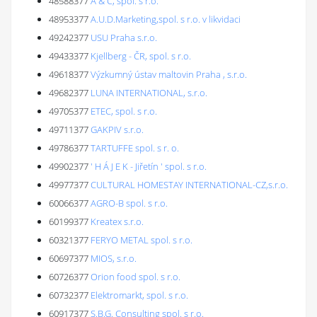
48588377
A & C, spol. s r.o.
48953377
A.U.D.Marketing,spol. s r.o. v likvidaci
49242377
USU Praha s.r.o.
49433377
Kjellberg - ČR, spol. s r.o.
49618377
Výzkumný ústav maltovin Praha , s.r.o.
49682377
LUNA INTERNATIONAL, s.r.o.
49705377
ETEC, spol. s r.o.
49711377
GAKPIV s.r.o.
49786377
TARTUFFE spol. s r. o.
49902377
' H Á J E K - Jiřetín ' spol. s r.o.
49977377
CULTURAL HOMESTAY INTERNATIONAL-CZ,s.r.o.
60066377
AGRO-B spol. s r.o.
60199377
Kreatex s.r.o.
60321377
FERYO METAL spol. s r.o.
60697377
MIOS, s.r.o.
60726377
Orion food spol. s r.o.
60732377
Elektromarkt, spol. s r.o.
60917377
S.B.G. Consulting spol. s r.o.