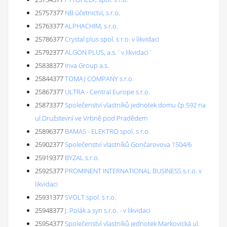
25757377
NB účetnictví, s.r.o.
25763377
ALPHACHIM, s.r.o.
25786377
Crystal plus spol. s r.o. v likvidaci
25792377
ALGON PLUS, a.s. ' v likvidaci '
25838377
Inva Group a.s.
25844377
TOMAJ COMPANY s.r.o.
25867377
ULTRA - Central Europe s.r.o.
25873377
Společenství vlastníků jednotek domu čp.592 na
ul.Družstevní ve Vrbně pod Pradědem
25896377
BAMAS - ELEKTRO spol. s r.o.
25902377
Společenství vlastníků Gončarovova 1504/6
25919377
BYZAL s.r.o.
25925377
PROMINENT INTERNATIONAL BUSINESS s.r.o. v
likvidaci
25931377
SVOLT spol. s r.o.
25948377
J. Polák a syn s.r.o. - v likvidaci
25954377
Společenství vlastníků jednotek Markovická ul.