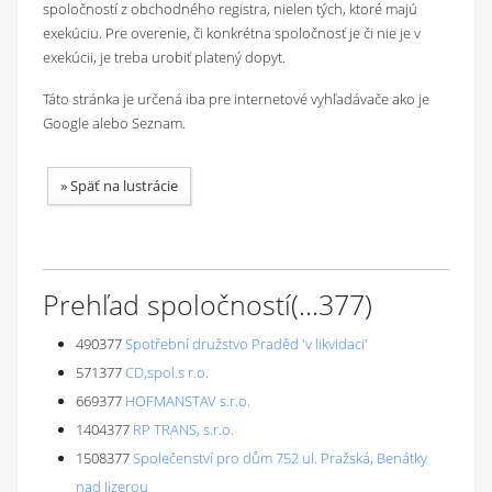
spoločností z obchodného registra, nielen tých, ktoré majú
exekúciu. Pre overenie, či konkrétna spoločnosť je či nie je v
exekúcii, je treba urobiť platený dopyt.
Táto stránka je určená iba pre internetové vyhľadávače ako je
Google alebo Seznam.
»
Späť na lustrácie
Prehľad spoločností
(...
377
)
490377
Spotřební družstvo Praděd 'v likvidaci'
571377
CD,spol.s r.o.
669377
HOFMANSTAV s.r.o.
1404377
RP TRANS, s.r.o.
1508377
Společenství pro dům 752 ul. Pražská, Benátky
nad Jizerou