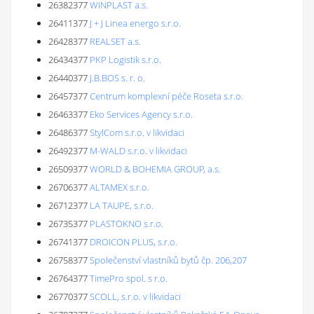
26382377
WINPLAST a.s.
26411377
J + J Linea energo s.r.o.
26428377
REALSET a.s.
26434377
PKP Logistik s.r.o.
26440377
J.B.BOS s. r. o.
26457377
Centrum komplexní péče Roseta s.r.o.
26463377
Eko Services Agency s.r.o.
26486377
StylCom s.r.o. v likvidaci
26492377
M-WALD s.r.o. v likvidaci
26509377
WORLD & BOHEMIA GROUP, a.s.
26706377
ALTAMEX s.r.o.
26712377
LA TAUPE, s.r.o.
26735377
PLASTOKNO s.r.o.
26741377
DROICON PLUS, s.r.o.
26758377
Společenství vlastníků bytů čp. 206,207
26764377
TimePro spol. s r.o.
26770377
SCOLL, s.r.o. v likvidaci