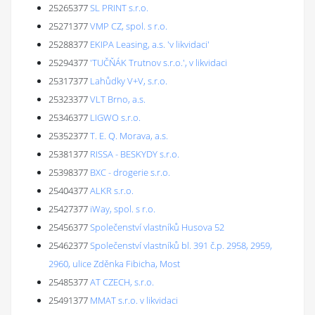
25265377
SL PRINT s.r.o.
25271377
VMP CZ, spol. s r.o.
25288377
EKIPA Leasing, a.s. 'v likvidaci'
25294377
'TUČŇÁK Trutnov s.r.o.', v likvidaci
25317377
Lahůdky V+V, s.r.o.
25323377
VLT Brno, a.s.
25346377
LIGWO s.r.o.
25352377
T. E. Q. Morava, a.s.
25381377
RISSA - BESKYDY s.r.o.
25398377
BXC - drogerie s.r.o.
25404377
ALKR s.r.o.
25427377
iWay, spol. s r.o.
25456377
Společenství vlastníků Husova 52
25462377
Společenství vlastníků bl. 391 č.p. 2958, 2959,
2960, ulice Zděnka Fibicha, Most
25485377
AT CZECH, s.r.o.
25491377
MMAT s.r.o. v likvidaci