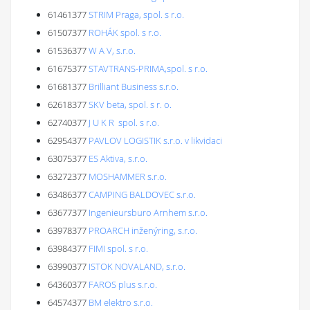
61461377
STRIM Praga, spol. s r.o.
61507377
ROHÁK spol. s r.o.
61536377
W A V, s.r.o.
61675377
STAVTRANS-PRIMA,spol. s r.o.
61681377
Brilliant Business s.r.o.
62618377
SKV beta, spol. s r. o.
62740377
J U K R spol. s r.o.
62954377
PAVLOV LOGISTIK s.r.o. v likvidaci
63075377
ES Aktiva, s.r.o.
63272377
MOSHAMMER s.r.o.
63486377
CAMPING BALDOVEC s.r.o.
63677377
Ingenieursburo Arnhem s.r.o.
63978377
PROARCH inženýring, s.r.o.
63984377
FIMI spol. s r.o.
63990377
ISTOK NOVALAND, s.r.o.
64360377
FAROS plus s.r.o.
64574377
BM elektro s.r.o.