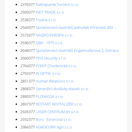
2376377
Rattrapante Tercero s.r.o.
2509377
INET TRADE s.r.o.
2538377
Tryana s.r.o.
2544377
Společenství vlastníků jednotek Klíčanská 493
2573377
NAGRO EVROPA s.r.o.
2596377
OBX - 1975 s.r.o.
2648377
Společenství vlastníků Engelmüllerova 2, Ostrava
2660377
PPG Security s.r.o.
2764377
POINT Chudenická s.r.o.
2793377
IN OPTIK, s.r.o.
2851377
Human Relations s.r.o.
2868377
Generální dodávky staveb s.r.o.
2880377
PLONASSA s.r.o.
2897377
RESTART REVITALIZÉR s.r.o.
2926377
LASER CENTRUM JIH s.r.o.
2932377
Bors - Exnerová s.r.o.
2984377
AGROCORP Agri s.r.o.