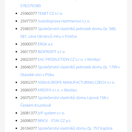
578,579,580
25960377
TENET CZ s.r.o.
25977377
Autodoprava Hartmanovi s.r.o.
25983377
Společenství vlastníků jednotek domu čp. 580,
581, ulice Obránců míru v Poličce
26000377
ERGA a.s.
26017377
BIOPROFIT s.r.o.
26023377
EAC PRODUCTION CZ s.r.o. v likvidaci
26046377
Společenství vlastníků jednotek domu čp. 1799 v
Otavské ulici v Písku
26052377
AISIN EUROPE MANUFACTURING CZECH s.r.o.
26069377
KRESPA s.r.o. v likvidaci
26075377
Společenství vlastníků domu Lipová 158 v
Českém Krumlově
26081377
JVP system s.r.o.
26098377
BRICK - STAV CZ a.s.
26104377
Společenství vlastníků domu čp. 757 Kaplice