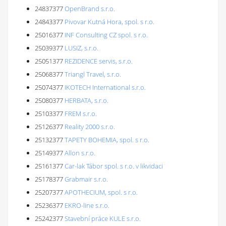
24837377
OpenBrand s.r.o.
24843377
Pivovar Kutná Hora, spol. s r.o.
25016377
INF Consulting CZ spol. s r.o.
25039377
LUSIZ, s.r.o.
25051377
REZIDENCE servis, s.r.o.
25068377
Triangl Travel, s.r.o.
25074377
IKOTECH International s.r.o.
25080377
HERBATA, s.r.o.
25103377
FREM s.r.o.
25126377
Reality 2000 s.r.o.
25132377
TAPETY BOHEMIA, spol. s r.o.
25149377
Allon s.r.o.
25161377
Car-lak Tábor spol. s r.o. v likvidaci
25178377
Grabmair s.r.o.
25207377
APOTHECIUM, spol. s r.o.
25236377
EKRO-line s.r.o.
25242377
Stavební práce KULE s.r.o.