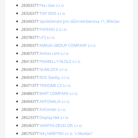
28303377
PeLi stav s.r.o.
28326377
TOP DIVE s.r.o.
28349377
Společenství pro dům Herbenova 11, Břeclav
28355377
PAPENO 2 s.r.o.
28378377
LFS s.r.o.
28390377
AMEGA GROUP COMPANY s.r.o.
28407377
Antrex com s.r.o.
28413377
PIXABELLY NUSLE s.r.o.
28436377
NUMLOCK s.r.o.
28459377
ROS Stavby, s.r.o.
28471377
TRIDOME.CZ s.r.o.
28488377
BART COMPANY s.r.o.
28494377
ANTONALIA s.r.o.
28500377
ArtCenter s.r.o.
28523377
Display Net s.r.o.
28546377
SANITAS DEVELOP, s.r.o.
28575377
NAJ NÁBYTEK s.r.o. 'v likvidaci'