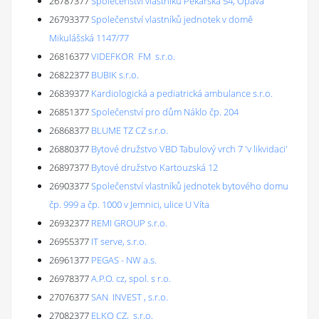
26787377
Společenství vlastníků Pekařská 54, Opava
26793377
Společenství vlastníků jednotek v domě
Mikulášská 1147/77
26816377
VIDEFKOR FM s.r.o.
26822377
BUBIK s.r.o.
26839377
Kardiologická a pediatrická ambulance s.r.o.
26851377
Společenství pro dům Náklo čp. 204
26868377
BLUME TZ CZ s.r.o.
26880377
Bytové družstvo VBD Tabulový vrch 7 'v likvidaci'
26897377
Bytové družstvo Kartouzská 12
26903377
Společenství vlastníků jednotek bytového domu
čp. 999 a čp. 1000 v Jemnici, ulice U Víta
26932377
REMI GROUP s.r.o.
26955377
IT serve, s.r.o.
26961377
PEGAS - NW a.s.
26978377
A.P.O. cz, spol. s r.o.
27076377
SAN INVEST , s.r.o.
27082377
ELKO CZ, s.r.o.