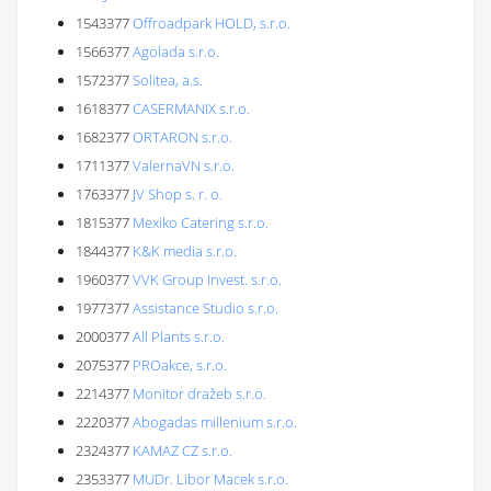
1543377
Offroadpark HOLD, s.r.o.
1566377
Agolada s.r.o.
1572377
Solitea, a.s.
1618377
CASERMANIX s.r.o.
1682377
ORTARON s.r.o.
1711377
ValernaVN s.r.o.
1763377
JV Shop s. r. o.
1815377
Mexiko Catering s.r.o.
1844377
K&K media s.r.o.
1960377
VVK Group Invest. s.r.o.
1977377
Assistance Studio s.r.o.
2000377
All Plants s.r.o.
2075377
PROakce, s.r.o.
2214377
Monitor dražeb s.r.o.
2220377
Abogadas millenium s.r.o.
2324377
KAMAZ CZ s.r.o.
2353377
MUDr. Libor Macek s.r.o.