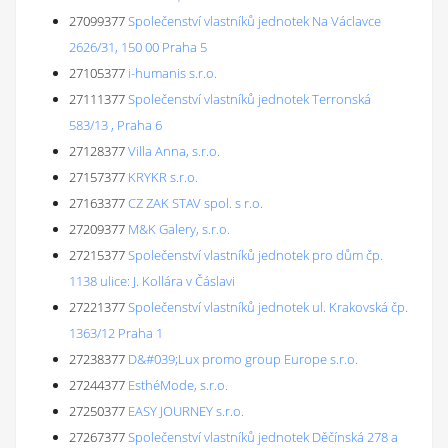
27099377
Společenství vlastníků jednotek Na Václavce
2626/31, 150 00 Praha 5
27105377
i-humanis s.r.o.
27111377
Společenství vlastníků jednotek Terronská
583/13 , Praha 6
27128377
Villa Anna, s.r.o.
27157377
KRYKR s.r.o.
27163377
CZ ZAK STAV spol. s r.o.
27209377
M&K Galery, s.r.o.
27215377
Společenství vlastníků jednotek pro dům čp.
1138 ulice: J. Kollára v Čáslavi
27221377
Společenství vlastníků jednotek ul. Krakovská čp.
1363/12 Praha 1
27238377
D&#039;Lux promo group Europe s.r.o.
27244377
EsthéMode, s.r.o.
27250377
EASY JOURNEY s.r.o.
27267377
Společenství vlastníků jednotek Děčínská 278 a