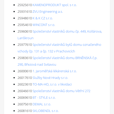
25925610
KAMENOPRODUKT spol. s r.o.
25931610
ZVU Engineering a.s.
25948610
K & K CZ s.r.o.
25954610
WINCONT s.r.o.
25960610
Společenství vlastníků domu čp. 449, Kollárova,
Lanškroun
25977610
Společenství vlastníků bytů domu označeného
vchody čp. 131 a čp. 132 v Prachovicích
25983610
Společenství vlastníků domu BRNĚNSKÁ č.p.
290, Březová nad Svitavou
26000610
1. Jaroměřská lékárenská s.r.o.
26017610
Služby Nové Hrady s.r.o.
26023610
TO-MA-HO, s.r.o. v likvidaci
26046610
Společenství vlastníků domu Větřní 272
26069610
BT - STYLE s.r.o.
26075610
DEMAL s.r.o.
26081610
SKLOBENDL s.r.o.