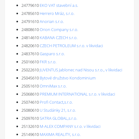
24779610
EKO VAT stavební a.s.
24785610
Herrero Mráz, s.r.o.
24791610
Anorian s.r.o.
24808610
Orion Company s.r.o.
24814610
KABANA CZECH s.r.o.
24820610
CZECH PETROLEUM s.r.o. v likvidaci
24837610
Gasparo s.r.o.
25016610
FKR s.r.o.
25022610
JUVENTUS Jablonec nad Nisou s.r.o., v likvidaci
25045610
Bytové družstvo Kondominium
25051610
OmniMax s.r.o.
25068610
PREMIUM INTERNATIONAL s.r.o. v likvidaci
25074610
Profi Contact,s.r.o.
25080610
U Studánky 21, s.r.o.
25097610
SATRA GLOBAL,s.r.o.
25132610
M-ALEX COMPANY s.r.o. v likvidaci
25149610
MAXIMA REALITY, s.r.o.