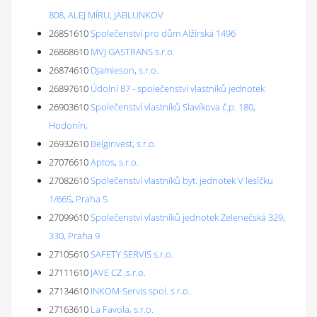
808, ALEJ MÍRU, JABLUNKOV
26851610
Společenství pro dům Alžírská 1496
26868610
MVJ GASTRANS s.r.o.
26874610
DJamieson, s.r.o.
26897610
Údolní 87 - společenství vlastníků jednotek
26903610
Společenství vlastníků Slavíkova č.p. 180,
Hodonín,
26932610
Belginvest, s.r.o.
27076610
Aptos, s.r.o.
27082610
Společenství vlastníků byt. jednotek V lesíčku
1/665, Praha 5
27099610
Společenství vlastníků jednotek Zelenečská 329,
330, Praha 9
27105610
SAFETY SERVIS s.r.o.
27111610
JAVE CZ ,s.r.o.
27134610
INKOM-Servis spol. s r.o.
27163610
La Favola, s.r.o.