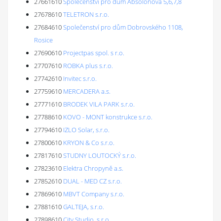
27661610
Společenství pro dům Absolonova 5,6,7,8
27678610
TELETRON s.r.o.
27684610
Společenství pro dům Dobrovského 1108,
Rosice
27690610
Projectpas spol. s r.o.
27707610
ROBKA plus s.r.o.
27742610
Invitec s.r.o.
27759610
MERCADERA a.s.
27771610
BRODEK VILA PARK s.r.o.
27788610
KOVO - MONT konstrukce s.r.o.
27794610
IZLO Solar, s.r.o.
27800610
KRYON & Co s.r.o.
27817610
STUDNY LOUTOCKÝ s.r.o.
27823610
Elektra Chropyně a.s.
27852610
DUAL - MED CZ s.r.o.
27869610
MBVT Company s.r.o.
27881610
GALTEJA, s.r.o.
27898610
City Studio, s.r.o.