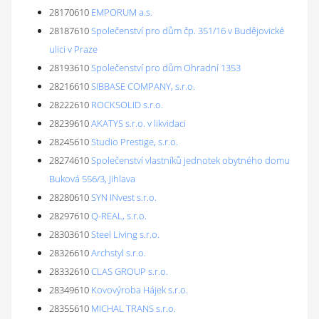
28170610
EMPORUM a.s.
28187610
Společenství pro dům čp. 351/16 v Budějovické
ulici v Praze
28193610
Společenství pro dům Ohradní 1353
28216610
SIBBASE COMPANY, s.r.o.
28222610
ROCKSOLID s.r.o.
28239610
AKATYS s.r.o. v likvidaci
28245610
Studio Prestige, s.r.o.
28274610
Společenství vlastníků jednotek obytného domu
Buková 556/3, Jihlava
28280610
SYN INvest s.r.o.
28297610
Q-REAL, s.r.o.
28303610
Steel Living s.r.o.
28326610
Archstyl s.r.o.
28332610
CLAS GROUP s.r.o.
28349610
Kovovýroba Hájek s.r.o.
28355610
MICHAL TRANS s.r.o.