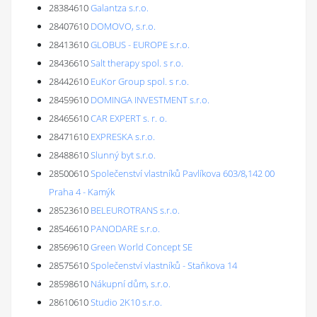
28384610
Galantza s.r.o.
28407610
DOMOVO, s.r.o.
28413610
GLOBUS - EUROPE s.r.o.
28436610
Salt therapy spol. s r.o.
28442610
EuKor Group spol. s r.o.
28459610
DOMINGA INVESTMENT s.r.o.
28465610
CAR EXPERT s. r. o.
28471610
EXPRESKA s.r.o.
28488610
Slunný byt s.r.o.
28500610
Společenství vlastníků Pavlíkova 603/8,142 00
Praha 4 - Kamýk
28523610
BELEUROTRANS s.r.o.
28546610
PANODARE s.r.o.
28569610
Green World Concept SE
28575610
Společenství vlastníků - Staňkova 14
28598610
Nákupní dům, s.r.o.
28610610
Studio 2K10 s.r.o.