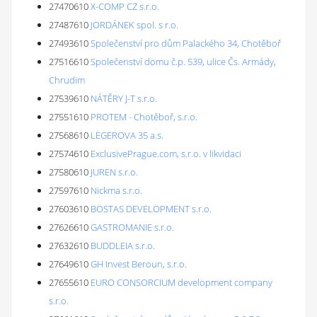
27470610
X-COMP CZ s.r.o.
27487610
JORDÁNEK spol. s r.o.
27493610
Společenství pro dům Palackého 34, Chotěboř
27516610
Společenství domu č.p. 539, ulice Čs. Armády,
Chrudim
27539610
NÁTĚRY J-T s.r.o.
27551610
PROTEM - Chotěboř, s.r.o.
27568610
LEGEROVA 35 a.s.
27574610
ExclusivePrague.com, s.r.o. v likvidaci
27580610
JUREN s.r.o.
27597610
Nickma s.r.o.
27603610
BOSTAS DEVELOPMENT s.r.o.
27626610
GASTROMANIE s.r.o.
27632610
BUDDLEIA s.r.o.
27649610
GH Invest Beroun, s.r.o.
27655610
EURO CONSORCIUM development company
s.r.o.