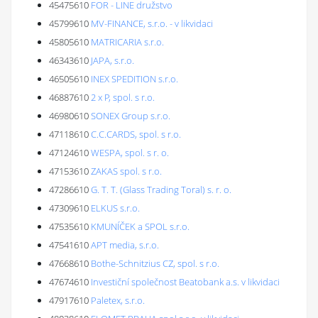
45475610
FOR - LINE družstvo
45799610
MV-FINANCE, s.r.o. - v likvidaci
45805610
MATRICARIA s.r.o.
46343610
JAPA, s.r.o.
46505610
INEX SPEDITION s.r.o.
46887610
2 x P, spol. s r.o.
46980610
SONEX Group s.r.o.
47118610
C.C.CARDS, spol. s r.o.
47124610
WESPA, spol. s r. o.
47153610
ZAKAS spol. s r.o.
47286610
G. T. T. (Glass Trading Toral) s. r. o.
47309610
ELKUS s.r.o.
47535610
KMUNÍČEK a SPOL s.r.o.
47541610
APT media, s.r.o.
47668610
Bothe-Schnitzius CZ, spol. s r.o.
47674610
Investiční společnost Beatobank a.s. v likvidaci
47917610
Paletex, s.r.o.