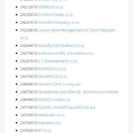
24212610
VERKELIS s.r.o.
24235610
Comfort Credit, s.r.o.
24241610
Karnelie Company, s.r.o.
24258610
Luxury Hotel Management of Czech Republic
s.r.o.
24264610
Autodíly 526 Sedlčany s.r.o.
24270610
Ambulance ORL a foniatrie s.r.o.
24287610
C.T. Development, s.r.o.
24293610
INTERGLAS s.r.o.
24316610
SALARIA CZ s.r.o.
24669610
Honoris Clinic Louny, a.s.
24675610
Společenství pro dům čp. 303 Komorní Hrádek
24698610
KOVAČ invest s.r.o.
24710610
CLOVIS, investiční společnost, a.s.
24733610
Media 40+ s.r.o.
24756610
Adorata s.r.o.
24762610
BT s.r.o.