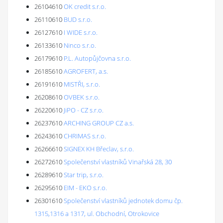
26104610
OK credit s.r.o.
26110610
BUD s.r.o.
26127610
I WIDE s.r.o.
26133610
Ninco s.r.o.
26179610
P.L. Autopůjčovna s.r.o.
26185610
AGROFERT, a.s.
26191610
MISTŘI, s.r.o.
26208610
OVBEK s.r.o.
26220610
JiPO - CZ s.r.o.
26237610
ARCHING GROUP CZ a.s.
26243610
CHRIMAS s.r.o.
26266610
SIGNEX KH Břeclav, s.r.o.
26272610
Společenství vlastníků Vinařská 28, 30
26289610
Star trip, s.r.o.
26295610
EIM - EKO s.r.o.
26301610
Společenství vlastníků jednotek domu čp.
1315,1316 a 1317, ul. Obchodní, Otrokovice