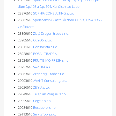
dům č.p.103 a č.p. 104, Kunčice nad Labem
28876610
SOPHIA CONSULTING s.r.o.
28882610
Společenství vlastníků domu 1353, 1354, 1355
Čelákovice
28899610
Zlatý Dragon trade s.r.o.
28905610
OLYOS s.r.o.
28911610
Consociata s.r.o.
28928610
BOSAL TRADE s.r.o.
28934610
FRUITISIMO FRESH s.r.o.
28957610
SAZUKA a.s.
28963610
Arenberg Trade s.r.o.
29003610
AVANT Consulting, a.s.
29026610
ZE YU s.r.o.
29049610
Teleplan Prague, s.r.o.
29055610
Cegelo s.r.o.
29084610
Becquerel s.r.o.
29113610
ServisTop s.r.o.