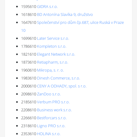
1595610
GIDRA s.r.o.
1618610
BD Antonína Slavíka 9, družstvo
1647610
Společenství pro dům čp.687, ulice Ruská v Praze
10
1699610
Later Service s.r.o.
1786610
Kompleton s.r.o.
1821610
Elegant Network s.r.o.
1873610
Retiapharm, s.r.o.
1960610
Mikropa, s. r. o.
1983610
Dinesh Commerce, s.r.o.
2000610
CENY A ODHADY, spol. s r.o.
2098610
ZanDoo s.r.o.
2185610
Verbum PRO s.r.o.
2208610
Business work s.r.o.
2266610
Bestforcars s.r.o.
2318610
Ligno PRO s.r.o.
2353610
HOLINA s.r.o.