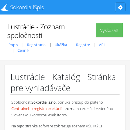
Sokordia iSpis
Lustrácie - Zoznam
Vyskúšať!
spoločností
Popis
Registrácia
Ukážka
Registre
API
Cenník
Lustrácie - Katalóg - Stránka
pre vyhľadávače
Spoločnosť
Sokordia, s.r.o.
ponúka prístup do platého
Centrálneho registra exekúcií
– zoznamu exekúcií vedeného
Slovenskou komorou exekútorov.
Na tejto stránke software zobrazuje zoznam VŠETKÝCH