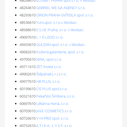
48038610
ELOMET PRAHA spol.s r.o. v likvidaci
48264610
GABRIEL WE-GA AGENCY s.r.o.
48293610
ORION PRAHA-SVÍTIDLA spol. s r.o.
48536610
Yuni,spol. s r.o.v likvidaci
48588610
E.S.I.B. Praha, s.r.o. v likvidaci
49097610
L + D LEDO s.r.o.
49433610
GULDAN spol. s r.o. v likvidaci
49682610
Kožená galanterie, spol. s r.o.
49705610
NINA, spol.s.r.o.
49711610
ZET-Invest s.r.o.
49902610
Štěpánek J + J s.r.o.
49977610
HB PLUS, s.r.o.
60199610
CIS PLUS spol.s.r.o.
60321610
Pekařství Šimbera, s.r.o.
60697610
Lékárna Haná, s.r.o.
60703610
JAVE COSMETICS s.r.o.
60726610
V+H PRO spol. s r.o.
60732610
A T I K A - L Y S Ý, s.r.o.