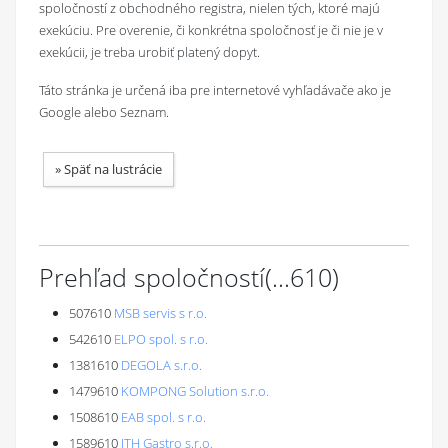
spoločností z obchodného registra, nielen tých, ktoré majú
exekúciu. Pre overenie, či konkrétna spoločnosť je či nie je v
exekúcii, je treba urobiť platený dopyt.
Táto stránka je určená iba pre internetové vyhľadávače ako je
Google alebo Seznam.
»
Späť na lustrácie
Prehľad spoločností
(...
610
)
507610
MSB servis s r.o.
542610
ELPO spol. s r.o.
1381610
DEGOLA s.r.o.
1479610
KOMPONG Solution s.r.o.
1508610
EAB spol. s r.o.
1589610
JTH Gastro s.r.o.