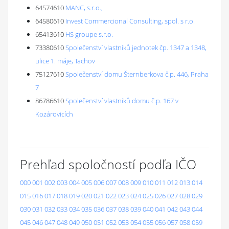
64574610
MANC, s.r.o.,
64580610
Invest Commercional Consulting, spol. s r.o.
65413610
HS groupe s.r.o.
73380610
Společenství vlastníků jednotek čp. 1347 a 1348,
ulice 1. máje, Tachov
75127610
Společenství domu Šternberkova č.p. 446, Praha
7
86786610
Společenství vlastníků domu č.p. 167 v
Kozárovicích
Prehľad spoločností podľa IČO
000
001
002
003
004
005
006
007
008
009
010
011
012
013
014
015
016
017
018
019
020
021
022
023
024
025
026
027
028
029
030
031
032
033
034
035
036
037
038
039
040
041
042
043
044
045
046
047
048
049
050
051
052
053
054
055
056
057
058
059