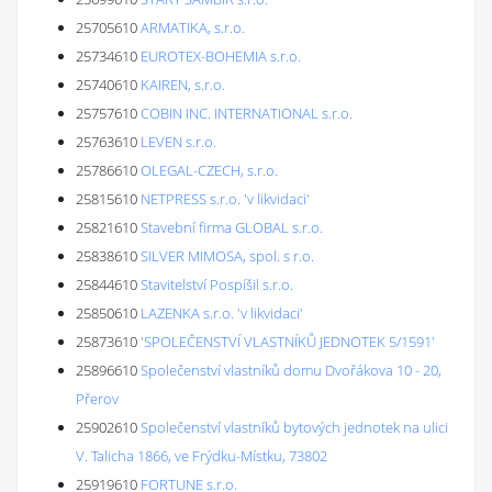
25705610
ARMATIKA, s.r.o.
25734610
EUROTEX-BOHEMIA s.r.o.
25740610
KAIREN, s.r.o.
25757610
COBIN INC. INTERNATIONAL s.r.o.
25763610
LEVEN s.r.o.
25786610
OLEGAL-CZECH, s.r.o.
25815610
NETPRESS s.r.o. 'v likvidaci'
25821610
Stavební firma GLOBAL s.r.o.
25838610
SILVER MIMOSA, spol. s r.o.
25844610
Stavitelství Pospíšil s.r.o.
25850610
LAZENKA s.r.o. 'v likvidaci'
25873610
'SPOLEČENSTVÍ VLASTNÍKŮ JEDNOTEK 5/1591'
25896610
Společenství vlastníků domu Dvořákova 10 - 20,
Přerov
25902610
Společenství vlastníků bytových jednotek na ulici
V. Talicha 1866, ve Frýdku-Místku, 73802
25919610
FORTUNE s.r.o.