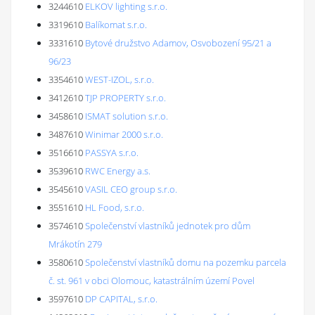
3244610
ELKOV lighting s.r.o.
3319610
Balíkomat s.r.o.
3331610
Bytové družstvo Adamov, Osvobození 95/21 a
96/23
3354610
WEST-IZOL, s.r.o.
3412610
TJP PROPERTY s.r.o.
3458610
ISMAT solution s.r.o.
3487610
Winimar 2000 s.r.o.
3516610
PASSYA s.r.o.
3539610
RWC Energy a.s.
3545610
VASIL CEO group s.r.o.
3551610
HL Food, s.r.o.
3574610
Společenství vlastníků jednotek pro dům
Mrákotín 279
3580610
Společenství vlastníků domu na pozemku parcela
č. st. 961 v obci Olomouc, katastrálním území Povel
3597610
DP CAPITAL, s.r.o.