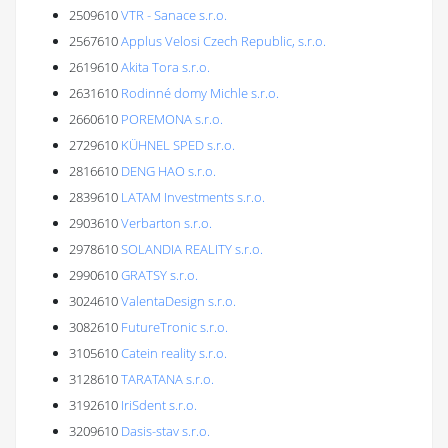
2509610
VTR - Sanace s.r.o.
2567610
Applus Velosi Czech Republic, s.r.o.
2619610
Akita Tora s.r.o.
2631610
Rodinné domy Michle s.r.o.
2660610
POREMONA s.r.o.
2729610
KÜHNEL SPED s.r.o.
2816610
DENG HAO s.r.o.
2839610
LATAM Investments s.r.o.
2903610
Verbarton s.r.o.
2978610
SOLANDIA REALITY s.r.o.
2990610
GRATSY s.r.o.
3024610
ValentaDesign s.r.o.
3082610
FutureTronic s.r.o.
3105610
Catein reality s.r.o.
3128610
TARATANA s.r.o.
3192610
IriSdent s.r.o.
3209610
Dasis-stav s.r.o.