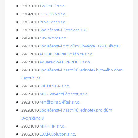
29136610
TWIPACK s.r.o.
29142610
DESEONA s.r.o.
29159610
PrivaDent s.r.o.
29188610
Společenství Petrovice 136
29194610
New Work s.r.o.
29200610
Společenství pro dům Slovácká 16-20, Břeclav
29217610
AUTOKEMPINK Strážnice s.r.o.
29223610
Aquarex WATERPROFIT s.r.o.
29246610
Společenství vlastníků jednotek bytového domu
Čechtín 73
29269610
SBL DESIGN s.r.o.
29275610
MH - Stavební činnost, s.r.o.
29281610
Miniškolka Skřítek s.r.o.
29298610
Společenství vlastníků jednotek pro dům
Dvorského 8
29304610
MIK + HP, s.r.o.
29356610
GAMA Solution s.r.o.