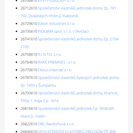
26706610
EVVI Production s.r.o.
26712610
Společenství vlastníků jednotek domu čp. 791 -
792, Dukelských Hrdinů, Rakovník
26729610
Eaton Industries s.r.o.
26735610
PIDOJMA spol. s r.o. v likvidaci
26741610
Společenství vlastníků jednotek domu čp. 2104-
2105
26758610
R.I.N.T.O. s.r.o.
26764610
RAKE PREMISES , s.r.o.
26770610
Dexus Internet s.r.o.
26787610
Společenství vlastníků bytových jednotek domu
čp. 1493 v Šumperku
26793610
Společenství vlastníků jednotek domu Hranice,
Třída 1. máje č.p. 1616
26816610
Společenství vlastníků jednotek č.p. 99 Bratří
Hlaviců, Vsetín
26822610
ORL Bardoňová s.r.o.
26845610
SPOLEČENSTVÍ VLASTNÍKŮ PRO DŮM ČP. 806 -