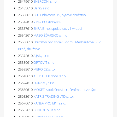
25479610
ENERCON, s.r.o.
25485610
Dárky s.r.o.
25508610
BD Budovcova 15, bytové družstvo
25514610
VÍNO PODIVÍN,a.s.
25537610
EKRA Brno, spol. s r.o. v likvidaci
25543610
MASO ŽĎÁRSKO s. r. o.
25566610
Družstvo pro správu domu Merhautova 36 v
Brně, družstvo
25572610
AJAN, s.r.o.
25589610
OPTOVIT s.r.o.
25595610
MERO CZ s.r.o.
25618610
A + D HELP, spol. s r.o.
25624610
DUNAMI, s.r.o.
25630610
MOKET, společnost s ručením omezeným
25653610
KATRIS TRADING LTD s.r.o.
25676610
PANEA PROJEKT s.r.o.
25682610
BENTOL plus s.r.o.
25699610
STARÝ SAMBIR s.r.o.