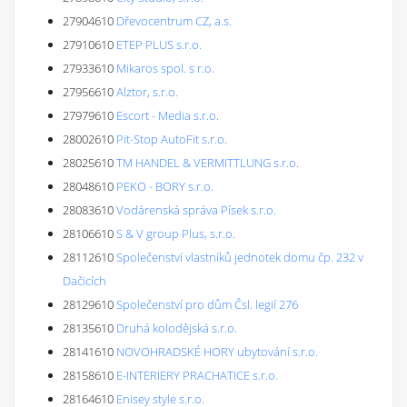
27904610
Dřevocentrum CZ, a.s.
27910610
ETEP PLUS s.r.o.
27933610
Mikaros spol. s r.o.
27956610
Alztor, s.r.o.
27979610
Escort - Media s.r.o.
28002610
Pit-Stop AutoFit s.r.o.
28025610
TM HANDEL & VERMITTLUNG s.r.o.
28048610
PEKO - BORY s.r.o.
28083610
Vodárenská správa Písek s.r.o.
28106610
S & V group Plus, s.r.o.
28112610
Společenství vlastníků jednotek domu čp. 232 v
Dačicích
28129610
Společenství pro dům Čsl. legií 276
28135610
Druhá kolodějská s.r.o.
28141610
NOVOHRADSKÉ HORY ubytování s.r.o.
28158610
E-INTERIERY PRACHATICE s.r.o.
28164610
Enisey style s.r.o.