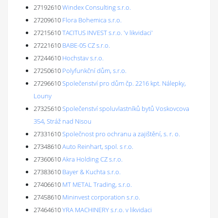
27192610
Windex Consulting s.r.o.
27209610
Flora Bohemica s.r.o.
27215610
TACITUS INVEST s.r.o. 'v likvidaci'
27221610
BABE-05 CZ s.r.o.
27244610
Hochstav s.r.o.
27250610
Polyfunkční dům, s.r.o.
27296610
Společenství pro dům čp. 2216 kpt. Nálepky,
Louny
27325610
Společenství spoluvlastníků bytů Voskovcova
354, Stráž nad Nisou
27331610
Společnost pro ochranu a zajištění, s. r. o.
27348610
Auto Reinhart, spol. s r.o.
27360610
Akra Holding CZ s.r.o.
27383610
Bayer & Kuchta s.r.o.
27406610
MT METAL Trading, s.r.o.
27458610
Mininvest corporation s.r.o.
27464610
YRA MACHINERY s.r.o. v likvidaci