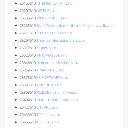
25155610
INTERIER ESPRIT, s.r.o.
25207610
ARTEUS s.r.o.
25236610
WOODFORCE s.r.o.
25265610
Bratři Řehounkové, cihelna Časy s.r.o. v likvidaci
25271610
D O R U N T I N A s.r.o.
25294610
Thomas International CZ s.r.o.
25317610
Kluger, s.r.o.
25323610
HRASPO spol. s r.o.
25346610
Biofeedback Institut, s.r.o.
25369610
TRAMO RAIL, a.s.
25375610
FS SOFTWARE s.r.o.
25381610
Auto HCH, s.r.o.
25398610
RC.BOBR s.r.o. 'v likvidaci'
25404610
DONG DUONG spol. s r.o.
25427610
SITRANS s.r.o.
25433610
TOPastav s.r.o.
25456610
TEX LINE s.r.o.