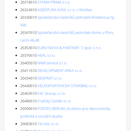
26318610
STAMA PRIMA s.r.o.
26324610
AGENTURA AYAX, s.r.o. v likvidaci
26330610
Společenství vlastníků jednotek Wolkerova čp.
436
26347610
Společenství vlastníků jednotek domu v Plzni,
Lesní 46,48
26353610
EURO NOVA & PARTNER`S spol. s r.o.
26376610
HEAL s.r.o.
26405610
NAM service s.r.o.
26411610
DEVELOPMENT AREA s.r.o.
26434610
DESPRAT s.r.o.
26440610
VELKOPOPOVICKÁ STAVEBNÍ, s.r.o.
26463610
E4C Group, s.r.o.
26486610
Pražský Úsměv s.r.o.
26509610
FONTES RERUM, družstvo pro ekonomická,
politická a sociální studia
26683610
Tel-site, s.r.o.