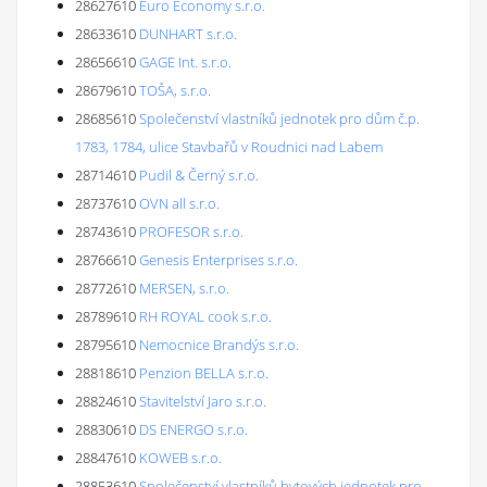
28627610
Euro Economy s.r.o.
28633610
DUNHART s.r.o.
28656610
GAGE Int. s.r.o.
28679610
TOŠA, s.r.o.
28685610
Společenství vlastníků jednotek pro dům č.p.
1783, 1784, ulice Stavbařů v Roudnici nad Labem
28714610
Pudil & Černý s.r.o.
28737610
OVN all s.r.o.
28743610
PROFESOR s.r.o.
28766610
Genesis Enterprises s.r.o.
28772610
MERSEN, s.r.o.
28789610
RH ROYAL cook s.r.o.
28795610
Nemocnice Brandýs s.r.o.
28818610
Penzion BELLA s.r.o.
28824610
Stavitelství Jaro s.r.o.
28830610
DS ENERGO s.r.o.
28847610
KOWEB s.r.o.
28853610
Společenství vlastníků bytových jednotek pro