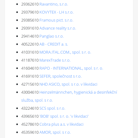
29362610
Ravantino, s.r.o.
29379610
KOVYTEX - LH s.r.o.
29385610
Framous pict. s.r.o.
29391610
Advance reality s.r.o.
29414610
Panglao s.r.o.
40522610
AB - CREDIT a. s.
41031610
MORA.ITAL.COM., spol. s r. o.
41187610
MarexTrade s.r.o.
41604610
RAPO - INTERNATIONAL, spol. s r. o.
41691610
SEFER, společnost s r.o.
42715610
NHD ASICO, spol. s r.o. v likvidaci
43004610
Heinzelmännchen, hygienická a desinfekční
služba, spol. s r.o.
43224610
SCS spol. s r.o.
43965610
'BOB' spol. s r. o. 'v likvidaci'
45278610
Cobra plus a.s. v likvidaci
45359610
AMOR, spol. s r.o.