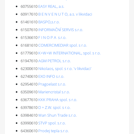
60755610
EASY REAL, a.s.
60917610
B E N V E N U T O, a.s. v likvidaci
61461610
BASPO,s.r.o.
61507610
INFORMAČNÍ SERVIS s.r.o.
61536610
F I N O P A s.r.o.
61681610
COMERCIMEDIAR spol. s r.o.
61779610
K+W+W INTERNATIONAL, spol. s r.o.
61947610
AGM PETROL s.r.o.
62300610
Nikolaos, spol. s r.o. 'v likvidaci'
62740610
EXO INFO s.r.o.
62954610
Pragoelast s.r.o.
63509610
Mariencristal s.r.o.
63677610
KKK PRAHA spol. s r.o.
63978610
D + Z.W. spol. s r.o.
63984610
Wan Shun Trade s.r.o.
63990610
STVP spol. s.r.o.
64360610
Prodej tepla s.r.o.