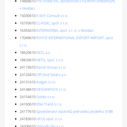
14868610
Pro invest Int., společnost s ručením omezeným,
v likvidaci
15030610
K.M.P. Consult s.r.o.
16193610
CLASSIC, spol. s r.o.
16355610
INTERWERBA, spol. s r. o. v likvidaci
17049610
ROYCE INTERNATIONAL EXPORT-IMPORT, spol.
s r.o.
18629610
NCD, a.s.
18826610
NETic, spol. s r.o.
24119610
Randi Group s.r.o.
24125610
Off Grid Solars a.s.
24131610
Avigan s.r.o.
24148610
DESIGNPACK s.r.o.
24154610
Goldo s.r.o.
24160610
Efes Trans s.r.o.
24177610
Společenství vlastníků jednotek Levského 3188
24183610
HFUS spol. s.r.o.
24206610
Smooth Sky s.r.o.