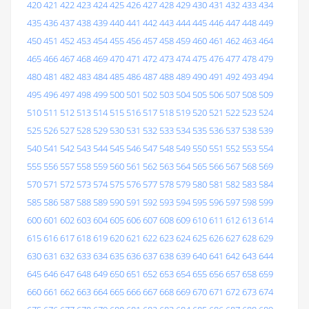
420
421
422
423
424
425
426
427
428
429
430
431
432
433
434
435
436
437
438
439
440
441
442
443
444
445
446
447
448
449
450
451
452
453
454
455
456
457
458
459
460
461
462
463
464
465
466
467
468
469
470
471
472
473
474
475
476
477
478
479
480
481
482
483
484
485
486
487
488
489
490
491
492
493
494
495
496
497
498
499
500
501
502
503
504
505
506
507
508
509
510
511
512
513
514
515
516
517
518
519
520
521
522
523
524
525
526
527
528
529
530
531
532
533
534
535
536
537
538
539
540
541
542
543
544
545
546
547
548
549
550
551
552
553
554
555
556
557
558
559
560
561
562
563
564
565
566
567
568
569
570
571
572
573
574
575
576
577
578
579
580
581
582
583
584
585
586
587
588
589
590
591
592
593
594
595
596
597
598
599
600
601
602
603
604
605
606
607
608
609
610
611
612
613
614
615
616
617
618
619
620
621
622
623
624
625
626
627
628
629
630
631
632
633
634
635
636
637
638
639
640
641
642
643
644
645
646
647
648
649
650
651
652
653
654
655
656
657
658
659
660
661
662
663
664
665
666
667
668
669
670
671
672
673
674