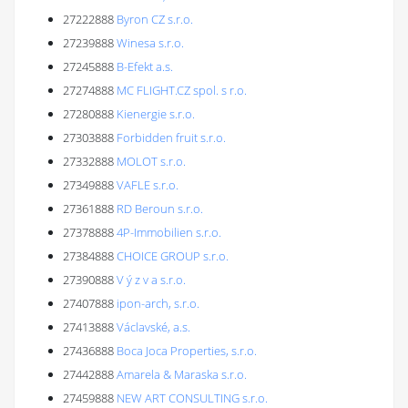
27222888
Byron CZ s.r.o.
27239888
Winesa s.r.o.
27245888
B-Efekt a.s.
27274888
MC FLIGHT.CZ spol. s r.o.
27280888
Kienergie s.r.o.
27303888
Forbidden fruit s.r.o.
27332888
MOLOT s.r.o.
27349888
VAFLE s.r.o.
27361888
RD Beroun s.r.o.
27378888
4P-Immobilien s.r.o.
27384888
CHOICE GROUP s.r.o.
27390888
V ý z v a s.r.o.
27407888
ipon-arch, s.r.o.
27413888
Václavské, a.s.
27436888
Boca Joca Properties, s.r.o.
27442888
Amarela & Maraska s.r.o.
27459888
NEW ART CONSULTING s.r.o.