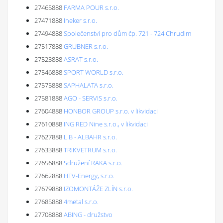
27465888
FARMA POUR s.r.o.
27471888
Ineker s.r.o.
27494888
Společenství pro dům čp. 721 - 724 Chrudim
27517888
GRUBNER s.r.o.
27523888
ASRAT s.r.o.
27546888
SPORT WORLD s.r.o.
27575888
SAPHALATA s.r.o.
27581888
AGO - SERVIS s.r.o.
27604888
HONBOR GROUP s.r.o. v likvidaci
27610888
ING RED Nine s.r.o., v likvidaci
27627888
L.B - ALBAHR s.r.o.
27633888
TRIKVETRUM s.r.o.
27656888
Sdružení RAKA s.r.o.
27662888
HTV-Energy, s.r.o.
27679888
IZOMONTÁŽE ZLÍN s.r.o.
27685888
4metal s.r.o.
27708888
ABING - družstvo