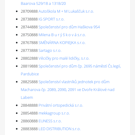
Baarova 529/18 a 1318/20
28709888
Autoškola M + M Lukaščuk s.r.o.
28738888
IG SPORT s.r.o.
28744888
Společenství pro dům Haškova 954
28750888
Milena B u r ý š k o v á s.r.o.
28767888
SMĚNÁRNA KOPIEJKA s.r.o.
28773888
Sartago s.r.o.
28802888
Věcičky pro malé lidičky, s.r.o.
28819888
Společenství pro dům čp. 2695 náměstí Čs.legií,
Pardubice
28825888
Společenství vlastníků jednotek pro dům
Macharova čp. 2089, 2090, 2091 ve Dvoře Králové nad
Labem
28848888
Privátní ortopedická s.r.o.
28854888
mekkagroup s.r.o.
28860888
EUNESS s.r.o.
28883888
LED DISTRIBUTION s.r.o.