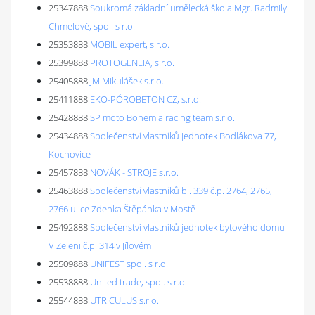
25347888
Soukromá základní umělecká škola Mgr. Radmily
Chmelové, spol. s r.o.
25353888
MOBIL expert, s.r.o.
25399888
PROTOGENEIA, s.r.o.
25405888
JM Mikulášek s.r.o.
25411888
EKO-PÓROBETON CZ, s.r.o.
25428888
SP moto Bohemia racing team s.r.o.
25434888
Společenství vlastníků jednotek Bodlákova 77,
Kochovice
25457888
NOVÁK - STROJE s.r.o.
25463888
Společenství vlastníků bl. 339 č.p. 2764, 2765,
2766 ulice Zdenka Štěpánka v Mostě
25492888
Společenství vlastníků jednotek bytového domu
V Zeleni č.p. 314 v Jílovém
25509888
UNIFEST spol. s r.o.
25538888
United trade, spol. s r.o.
25544888
UTRICULUS s.r.o.