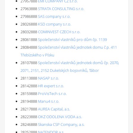
27957888
EMI COMPANY CZ s.r.o.
27963888
STRATA CONSULTING s.r.o.
27986888
SAS company s.r.o.
28026888
KSD company s.r.o.
28032888
COMINVEST CZECH s.r.o.
28061888
Společenství vlastníků pro dům čp. 1139
28084888
Společenství vlastníků jednotek domu č.p. 411
Třebízského v Písku
28107888
Společenství vlastníků jednotek domů čp. 2070,
2071, 2151, 2152 Dukelských bojovníků, Tábor
28113888
NASAP s.r.o.
28142888
HR expert s.r.o.
28159888
ProVisTech s.r.o.
28194888
Manu4 s.r.o.
28217888
AUREA Capital, a.s.
28223888
OKZ ODOLENA VODA a.s.
28246888
Skanska CSP Company, a.s.
28252888
NATENDOR a.s.