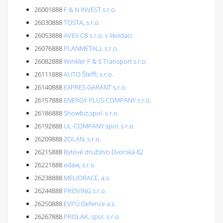
26001888
F & N INVEST s.r.o.
26030888
TOSTA, s.r.o.
26053888
AVEX CB s.r.o. v likvidaci
26076888
PLANMETALL s.r.o.
26082888
Winkler F & S Transport s.r.o.
26111888
AUTO Šteffl, s.r.o.
26140888
EXPRES GARANT s.r.o.
26157888
ENERGY PLUS COMPANY s.r.o.
26186888
Showbiz,spol. s r.o.
26192888
UL-COMPANY spol. s r.o.
26209888
ZOLAN, s.r.o.
26215888
Bytové družstvo Dvorská 82
26221888
edaw, s.r.o
26238888
MELIORACE, a.s.
26244888
PROVING s.r.o.
26250888
EVPÚ Defence a.s.
26267888
PROLAK, spol. s r.o.