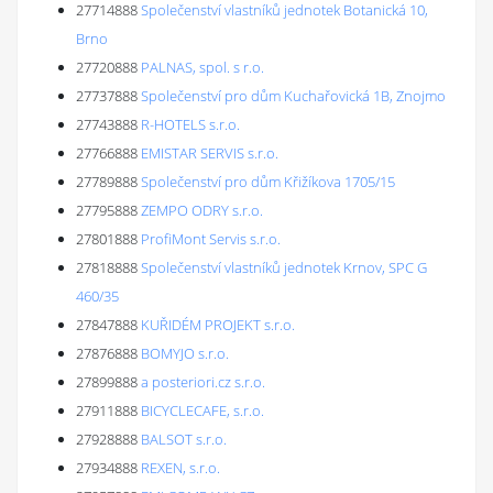
27714888
Společenství vlastníků jednotek Botanická 10,
Brno
27720888
PALNAS, spol. s r.o.
27737888
Společenství pro dům Kuchařovická 1B, Znojmo
27743888
R-HOTELS s.r.o.
27766888
EMISTAR SERVIS s.r.o.
27789888
Společenství pro dům Křižíkova 1705/15
27795888
ZEMPO ODRY s.r.o.
27801888
ProfiMont Servis s.r.o.
27818888
Společenství vlastníků jednotek Krnov, SPC G
460/35
27847888
KUŘIDÉM PROJEKT s.r.o.
27876888
BOMYJO s.r.o.
27899888
a posteriori.cz s.r.o.
27911888
BICYCLECAFE, s.r.o.
27928888
BALSOT s.r.o.
27934888
REXEN, s.r.o.