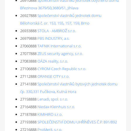
26910888
Společenství vlastníků jednotek obytného domu
Březinova 3679/50,3680/51, Jihlava
26927888
Společenství vlastníků jednotek domu
Bělohorská č. or. 153, 155, 157, 159, Brno
26933888
STOLA - AMBROŽ s.r.o.
26979888
PBS INDUSTRY, a.s.
27060888
TAFNIK International s.r.o.
27077888
ZEUS security agency, s.r.o.
27083888
OÁZA reality, s.r.o.
27106888
CYROM Czech Republic s.r.o.
27112888
ORANGE CITY s.r.o.
27141888
Společenství vlastníků bytových jednotek domu
čp. 330,331 Fučíkova, Kutná Hora
27158888
Lenadi, spol. s r.o.
27164888
Niedax-Kleinhuis s.r.o.
27187888
KIMIHIRO s.r.o.
27193888
SPOLEČENSTVÍ DOMU UHŘÍNĚVES Č.P. 891/892
27216888
ProMerit, s.r.o.