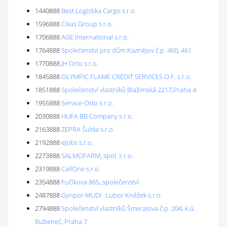
1440888
Best Logistika Cargo s.r.o.
1596888
Cikas Group s.r.o.
1706888
AGE International s.r.o.
1764888
Společenství pro dům Kaznějov č.p. 460, 461
1770888
JH Orto s.r.o.
1845888
OLYMPIC FLAME CREDIT SERVICES O.F. s.r.o.
1851888
Společenství vlastníků Blažimská 2217,Praha 4
1955888
Service-Orto s.r.o.
2030888
HUFA BB Company s.r.o.
2163888
ZEPRA Šulda s.r.o.
2192888
eJobs s.r.o.
2273888
SALMOFARM, spol. s r.o.
2319888
CallOne s.r.o.
2354888
Fučíkova 865, společenství
2487888
Gynpor MUDr. Lubor Kněžek s.r.o.
2794888
Společenství vlastníků Šmeralova č.p. 204, k.ú.
Bubeneč, Praha 7