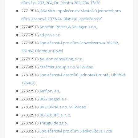
dům č.p. 203, 204, Dr. Richtra 203, 204, Třešť
27717518
JASANKA - společenství vlastníků jednotek pro
dům Jasanová 2073/24, Blansko, společenství
27746518
Anochin Roters & Kollegen s.r.o.
27752518
ad-pro s.r.o.
27769518
Společenství pro dům Schweitzerova 382/62,
381/64, Olomouc-Povel
27781518
Neuron consulting, s.r.o.
27798518
Krečmer group s.r.o.'v likvidaci'
27810518
Společenství vlastníků jednotek Bruntál, Uhlířská
1264/20
27827518
Amfion, a.s.
27833518
BGS Biogas, a.s.
27856518
BVC OKNA s.r.o. 'v likvidaci'
27862518
BG SECURE s. r. o.
27879518
Thruguide s.r.o.
27885518
Společenství pro dům Sládkovičova 1269