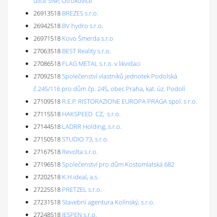
ulice SNP, Otrokovice
26913518
BREZES s.r.o.
26942518
BV hydro s.r.o.
26971518
Kovo Šmerda s.r.o
27063518
BEST Reality s.r.o.
27086518
FLAG METAL s.r.o. v likvidaci
27092518
Společenství vlastníků jednotek Podolská
č.245/116 pro dům čp. 245, obec Praha, kat. úz. Podolí
27109518
R.E.P. RISTORAZIONE EUROPA PRAGA spol. s r.o.
27115518
HAKSPEED CZ, s.r.o.
27144518
LADRR Holding, s.r.o.
27150518
STUDIO 73, s.r.o.
27167518
Revolta s.r.o.
27196518
Společenství pro dům Kostomlatská 682
27202518
K.H.ideal, a.s.
27225518
PRETZEL s.r.o.
27231518
Stavební agentura Kolínský, s.r.o.
27248518
JESPEN s.r.o.