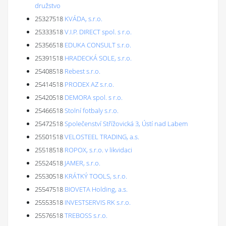
družstvo
25327518
KVÁDA, s.r.o.
25333518
V.I.P. DIRECT spol. s r.o.
25356518
EDUKA CONSULT s.r.o.
25391518
HRADECKÁ SOLE, s.r.o.
25408518
Rebest s.r.o.
25414518
PRODEX AZ s.r.o.
25420518
DEMORA spol. s r.o.
25466518
Stolní fotbaly s.r.o.
25472518
Společenství Střížovická 3, Ústí nad Labem
25501518
VELOSTEEL TRADING, a.s.
25518518
ROPOX, s.r.o. v likvidaci
25524518
JAMER, s.r.o.
25530518
KRÁTKÝ TOOLS, s.r.o.
25547518
BIOVETA Holding, a.s.
25553518
INVESTSERVIS RK s.r.o.
25576518
TREBOSS s.r.o.