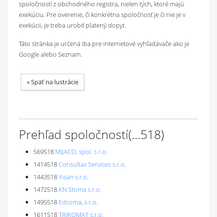
spoločností z obchodného registra, nielen tých, ktoré majú
exekúciu. Pre overenie, či konkrétna spoločnosť je či nie je v
exekúcii, je treba urobiť platený dopyt.
Táto stránka je určená iba pre internetové vyhľadávače ako je
Google alebo Seznam.
»
Späť na lustrácie
Prehľad spoločností
(...
518
)
569518
MIJACO, spol. s r.o.
1414518
Consultax Services s.r.o.
1443518
Yisan s.r.o.
1472518
KN Stoma s.r.o.
1495518
Edcoma, s.r.o.
1611518
TRIKOMAT s.r.o.