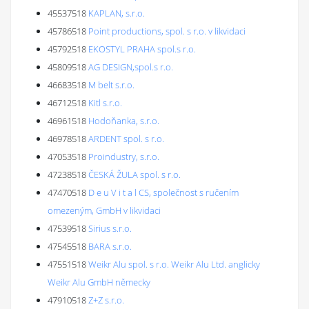
45537518
KAPLAN, s.r.o.
45786518
Point productions, spol. s r.o. v likvidaci
45792518
EKOSTYL PRAHA spol.s r.o.
45809518
AG DESIGN,spol.s r.o.
46683518
M belt s.r.o.
46712518
Kitl s.r.o.
46961518
Hodoňanka, s.r.o.
46978518
ARDENT spol. s r.o.
47053518
Proindustry, s.r.o.
47238518
ČESKÁ ŽULA spol. s r.o.
47470518
D e u V i t a l CS, společnost s ručením
omezeným, GmbH v likvidaci
47539518
Sirius s.r.o.
47545518
BARA s.r.o.
47551518
Weikr Alu spol. s r.o. Weikr Alu Ltd. anglicky
Weikr Alu GmbH německy
47910518
Z+Z s.r.o.