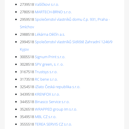
2739518
Vašíčkovi s.r.o.
2780518
MARTECH-BRNO s.r.o.
2959518
Společenství vlastníků domu č.p. 931, Praha -
Smíchov
2988518
Lékárna Děčín a.s.
2994518
Společenství vlastníků Sídliště Zahradní 1246/9
Kyjov
3005518
Signum Print s.r.o.
3028518
SPV green, s. r. o.
3167518
Trustsys s.r.o.
3173518
RC bene s.r.o.
3254518
iZlato Česká republika s.r.o.
3439518
KRENFOX s.r.o.
3445518
Binasco Service s.r.o.
3526518
WRAPPED group Im s.r.o.
3549518
MBL CZ s.r.o.
3555518
TEREA SERVIS CZ s.r.o.