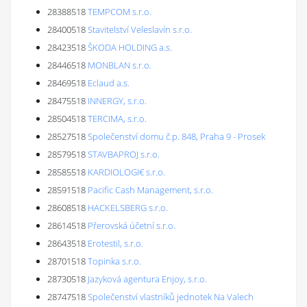
28388518
TEMPCOM s.r.o.
28400518
Stavitelství Veleslavín s.r.o.
28423518
ŠKODA HOLDING a.s.
28446518
MONBLAN s.r.o.
28469518
Eclaud a.s.
28475518
INNERGY, s.r.o.
28504518
TERCIMA, s.r.o.
28527518
Společenství domu č.p. 848, Praha 9 - Prosek
28579518
STAVBAPROJ s.r.o.
28585518
KARDIOLOGI€ s.r.o.
28591518
Pacific Cash Management, s.r.o.
28608518
HACKELSBERG s.r.o.
28614518
Přerovská účetní s.r.o.
28643518
Erotestil, s.r.o.
28701518
Topinka s.r.o.
28730518
Jazyková agentura Enjoy, s.r.o.
28747518
Společenství vlastníků jednotek Na Valech