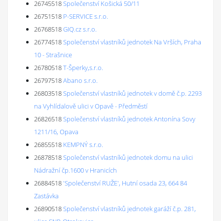
26745518
Společenství Košická 50/11
26751518
P-SERVICE s.r.o.
26768518
GIQ.cz s.r.o.
26774518
Společenství vlastníků jednotek Na Vrších, Praha
10 - Strašnice
26780518
T-Šperky,s.r.o.
26797518
Abano s.r.o.
26803518
Společenství vlastníků jednotek v domě č.p. 2293
na Vyhlídalově ulici v Opavě - Předměstí
26826518
Společenství vlastníků jednotek Antonína Sovy
1211/16, Opava
26855518
KEMPNÝ s.r.o.
26878518
Společenství vlastníků jednotek domu na ulici
Nádražní čp.1600 v Hranicích
26884518
'Společenství RUŽE', Hutní osada 23, 664 84
Zastávka
26890518
Společenství vlastníků jednotek garáží č.p. 281,