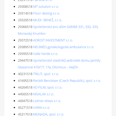
29308518
MT solution s.r.o.
29314518
Floor desing s.r.o.
29320518
MUDr. BENEŠ, s.r.o.
29366518
Společenství pro dům Sídliště 331, 332, 333,
Moravský Krumlov
29372518
ADROIT INVESTMENT s.r.o.
29389518
NEUMED gynekologická ambulance s.r.o.
29395518
Valle Verde s.r.o.
29447518
Společenství vlastníků jednotek domu Jarmily
Glazarové 410/17, 17a, Olomouc - Hejčín
40231518
TRILIT, spol. s r.o.
41695518
Reckitt Benckiser (Czech Republic), spol. s r.o.
44264518
AD FILM, spol. s r.o.
44565518
NISALAK s.r.o.
44947518
Leitner elstav s.r.o.
45271518
VARIA s.r.o.
45317518
MONADA, spol. s r.o.