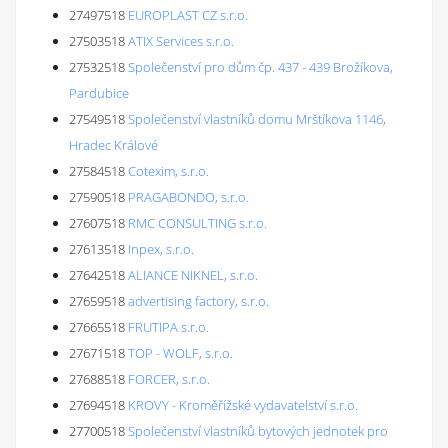
27497518
EUROPLAST CZ s.r.o.
27503518
ATIX Services s.r.o.
27532518
Společenství pro dům čp. 437 - 439 Brožíkova,
Pardubice
27549518
Společenství vlastníků domu Mrštíkova 1146,
Hradec Králové
27584518
Cotexim, s.r.o.
27590518
PRAGABONDO, s.r.o.
27607518
RMC CONSULTING s.r.o.
27613518
Inpex, s.r.o.
27642518
ALIANCE NIKNEL, s.r.o.
27659518
advertising factory, s.r.o.
27665518
FRUTIPA s.r.o.
27671518
TOP - WOLF, s.r.o.
27688518
FORCER, s.r.o.
27694518
KROVY - Kroměřížské vydavatelství s.r.o.
27700518
Společenství vlastníků bytových jednotek pro