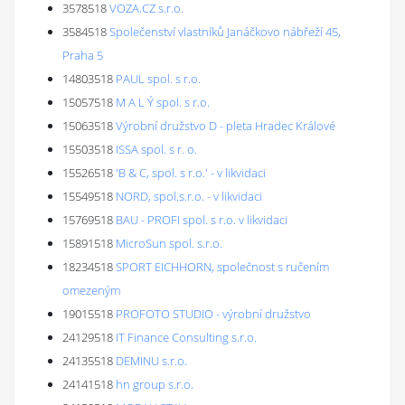
3578518
VOZA.CZ s.r.o.
3584518
Společenství vlastníků Janáčkovo nábřeží 45,
Praha 5
14803518
PAUL spol. s r.o.
15057518
M A L Ý spol. s r.o.
15063518
Výrobní družstvo D - pleta Hradec Králové
15503518
ISSA spol. s r. o.
15526518
'B & C, spol. s r.o.' - v likvidaci
15549518
NORD, spol.s.r.o. - v likvidaci
15769518
BAU - PROFI spol. s r.o. v likvidaci
15891518
MicroSun spol. s.r.o.
18234518
SPORT EICHHORN, společnost s ručením
omezeným
19015518
PROFOTO STUDIO - výrobní družstvo
24129518
IT Finance Consulting s.r.o.
24135518
DEMINU s.r.o.
24141518
hn group s.r.o.