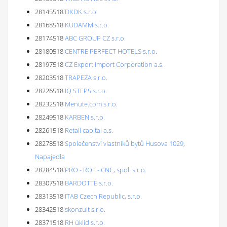
28145518
DKDK s.r.o.
28168518
KUDAMM s.r.o.
28174518
ABC GROUP CZ s.r.o.
28180518
CENTRE PERFECT HOTELS s.r.o.
28197518
CZ Export Import Corporation a.s.
28203518
TRAPEZA s.r.o.
28226518
IQ STEPS s.r.o.
28232518
Menute.com s.r.o.
28249518
KARBEN s.r.o.
28261518
Retail capital a.s.
28278518
Společenství vlastníků bytů Husova 1029,
Napajedla
28284518
PRO - ROT - CNC, spol. s r.o.
28307518
BARDOTTE s.r.o.
28313518
ITAB Czech Republic, s.r.o.
28342518
skonzult s.r.o.
28371518
RH úklid s.r.o.