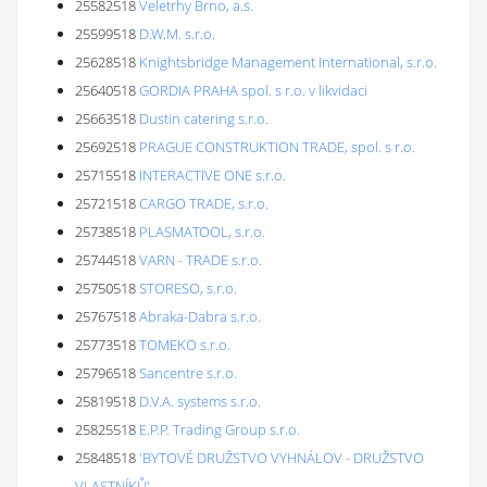
25582518
Veletrhy Brno, a.s.
25599518
D.W.M. s.r.o.
25628518
Knightsbridge Management International, s.r.o.
25640518
GORDIA PRAHA spol. s r.o. v likvidaci
25663518
Dustin catering s.r.o.
25692518
PRAGUE CONSTRUKTION TRADE, spol. s r.o.
25715518
INTERACTIVE ONE s.r.o.
25721518
CARGO TRADE, s.r.o.
25738518
PLASMATOOL, s.r.o.
25744518
VARN - TRADE s.r.o.
25750518
STORESO, s.r.o.
25767518
Abraka-Dabra s.r.o.
25773518
TOMEKO s.r.o.
25796518
Sancentre s.r.o.
25819518
D.V.A. systems s.r.o.
25825518
E.P.P. Trading Group s.r.o.
25848518
'BYTOVÉ DRUŽSTVO VYHNÁLOV - DRUŽSTVO
VLASTNÍKŮ'