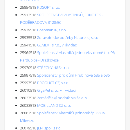
25854518
KDSOFT s.r.o.
25912518
SPOLEČENSTVÍ VLASTNÍKŮ JEDNOTEK -
PODĚBRADOVA 3128/56
25929518
Coshman IP, s.r.o.
25935518
Zdravotnické potřeby Naturelle, s.r.o.
25941518
GEMEXT s.r.o., v likvidaci
25964518
Společenství vlastníků jednotek v domě č.p. 96,
Pardubice - Dražkovice
25970518
STŘECHY H&S s.r.o.
25987518
Společenství pro dům Hrubínova 685 a 686
25993518
PRODUCT CZ, s.r.o.
26010518
GigaPet s.r.o. v likvidaci
26027518
Zemědělský podnik Malše a. s.
26033518
MOBILLAND CZ s.r.o.
26062518
Společenství vlastníků jednotek čp. 660 v
Milevsku
26079518
JENI spol. s r.o.