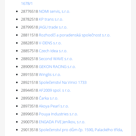
1678/1
28776518
NOMI servis, s.r.o.
28782518
KP trans s.r.o.
28799518
JAGU trade s.r.o.
28811518
Rozhodčí a poradenská společnost s.r.o.
28828518
V-DENS s.r.o.
28857518
Czech Idea s.r.o.
28892518
Second WAVE s.r.o.
28909518
GEKON RACING s.r.o.
28915518
Winglis s.r.o.
28921518
Společenství Na Vinici 1733
28944518
AF2009 spol. s r.o.
28950518
Čarka s.r.o.
28973518
Akoya Pearl s.r.o.
28996518
Pouya Industries s.r.o.
29007518
ENGADA FVE Jeníkov, s.r.o.
29013518
Společenství pro dům čp. 1590, Palackého třída,