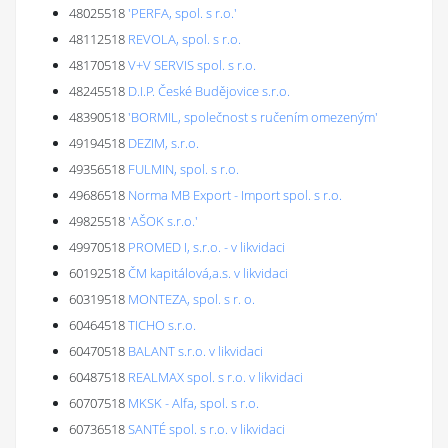
48025518
'PERFA, spol. s r.o.'
48112518
REVOLA, spol. s r.o.
48170518
V+V SERVIS spol. s r.o.
48245518
D.I.P. České Budějovice s.r.o.
48390518
'BORMIL, společnost s ručením omezeným'
49194518
DEZIM, s.r.o.
49356518
FULMIN, spol. s r.o.
49686518
Norma MB Export - Import spol. s r.o.
49825518
'AŠOK s.r.o.'
49970518
PROMED I, s.r.o. - v likvidaci
60192518
ČM kapitálová,a.s. v likvidaci
60319518
MONTEZA, spol. s r. o.
60464518
TICHO s.r.o.
60470518
BALANT s.r.o. v likvidaci
60487518
REALMAX spol. s r.o. v likvidaci
60707518
MKSK - Alfa, spol. s r.o.
60736518
SANTÉ spol. s r.o. v likvidaci