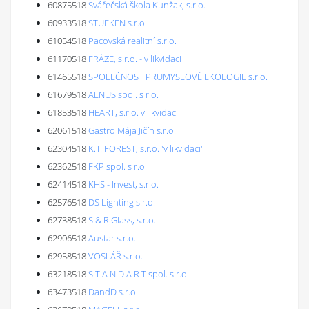
60875518
Svářečská škola Kunžak, s.r.o.
60933518
STUEKEN s.r.o.
61054518
Pacovská realitní s.r.o.
61170518
FRÁZE, s.r.o. - v likvidaci
61465518
SPOLEČNOST PRUMYSLOVÉ EKOLOGIE s.r.o.
61679518
ALNUS spol. s r.o.
61853518
HEART, s.r.o. v likvidaci
62061518
Gastro Mája Jičín s.r.o.
62304518
K.T. FOREST, s.r.o. 'v likvidaci'
62362518
FKP spol. s r.o.
62414518
KHS - Invest, s.r.o.
62576518
DS Lighting s.r.o.
62738518
S & R Glass, s.r.o.
62906518
Austar s.r.o.
62958518
VOSLÁŘ s.r.o.
63218518
S T A N D A R T spol. s r.o.
63473518
DandD s.r.o.