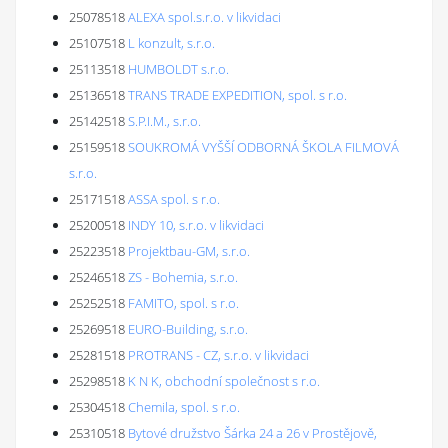
25078518
ALEXA spol.s.r.o. v likvidaci
25107518
L konzult, s.r.o.
25113518
HUMBOLDT s.r.o.
25136518
TRANS TRADE EXPEDITION, spol. s r.o.
25142518
S.P.I.M., s.r.o.
25159518
SOUKROMÁ VYŠŠÍ ODBORNÁ ŠKOLA FILMOVÁ
s.r.o.
25171518
ASSA spol. s r.o.
25200518
INDY 10, s.r.o. v likvidaci
25223518
Projektbau-GM, s.r.o.
25246518
ZS - Bohemia, s.r.o.
25252518
FAMITO, spol. s r.o.
25269518
EURO-Building, s.r.o.
25281518
PROTRANS - CZ, s.r.o. v likvidaci
25298518
K N K, obchodní společnost s r.o.
25304518
Chemila, spol. s r.o.
25310518
Bytové družstvo Šárka 24 a 26 v Prostějově,