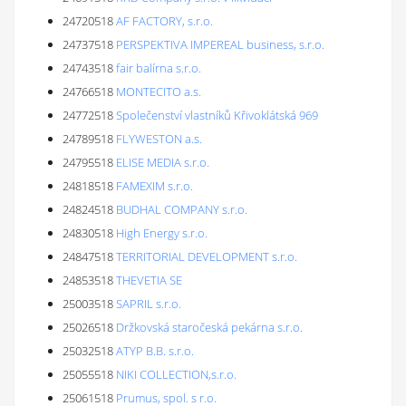
24720518
AF FACTORY, s.r.o.
24737518
PERSPEKTIVA IMPEREAL business, s.r.o.
24743518
fair balírna s.r.o.
24766518
MONTECITO a.s.
24772518
Společenství vlastníků Křivoklátská 969
24789518
FLYWESTON a.s.
24795518
ELISE MEDIA s.r.o.
24818518
FAMEXIM s.r.o.
24824518
BUDHAL COMPANY s.r.o.
24830518
High Energy s.r.o.
24847518
TERRITORIAL DEVELOPMENT s.r.o.
24853518
THEVETIA SE
25003518
SAPRIL s.r.o.
25026518
Držkovská staročeská pekárna s.r.o.
25032518
ATYP B.B. s.r.o.
25055518
NIKI COLLECTION,s.r.o.
25061518
Prumus, spol. s r.o.