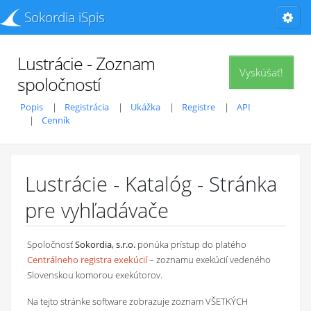
Sokordia iSpis
Lustrácie - Zoznam
Vyskúšať!
spoločností
Popis
Registrácia
Ukážka
Registre
API
Cenník
Lustrácie - Katalóg - Stránka
pre vyhľadávače
Spoločnosť
Sokordia, s.r.o.
ponúka prístup do platého
Centrálneho registra exekúcií
– zoznamu exekúcií vedeného
Slovenskou komorou exekútorov.
Na tejto stránke software zobrazuje zoznam VŠETKÝCH