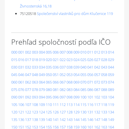
Živnostenská 16,18
75120518
Společenství vlastníků pro dům Klučenice 119
Prehľad spoločností podľa IČO
000
001
002
003
004
005
006
007
008
009
010
011
012
013
014
015
016
017
018
019
020
021
022
023
024
025
026
027
028
029
030
031
032
033
034
035
036
037
038
039
040
041
042
043
044
045
046
047
048
049
050
051
052
053
054
055
056
057
058
059
060
061
062
063
064
065
066
067
068
069
070
071
072
073
074
075
076
077
078
079
080
081
082
083
084
085
086
087
088
089
090
091
092
093
094
095
096
097
098
099
100
101
102
103
104
105
106
107
108
109
110
111
112
113
114
115
116
117
118
119
120
121
122
123
124
125
126
127
128
129
130
131
132
133
134
135
136
137
138
139
140
141
142
143
144
145
146
147
148
149
150
151
152
153
154
155
156
157
158
159
160
161
162
163
164