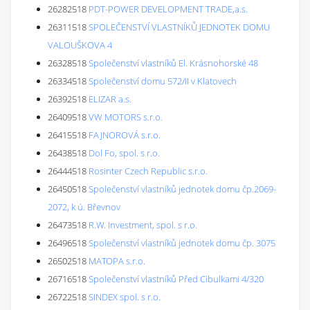
26282518
PDT-POWER DEVELOPMENT TRADE,a.s.
26311518
SPOLEČENSTVÍ VLASTNÍKŮ JEDNOTEK DOMU
VALOUŠKOVA 4
26328518
Společenství vlastníků El. Krásnohorské 48
26334518
Společenství domu 572/II v Klatovech
26392518
ELIZAR a.s.
26409518
VW MOTORS s.r.o.
26415518
FAJNOROVÁ s.r.o.
26438518
Dol Fo, spol. s r.o.
26444518
Rosinter Czech Republic s.r.o.
26450518
Společenství vlastníků jednotek domu čp.2069-
2072, k ú. Břevnov
26473518
R.W. Investment, spol. s r.o.
26496518
Společenství vlastníků jednotek domu čp. 3075
26502518
MATOPA s.r.o.
26716518
Společenství vlastníků Před Cibulkami 4/320
26722518
SINDEX spol. s r.o.