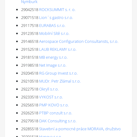
Nymburk
29042518
ROCKSUMMIT s. r. o.
29071518
Lion´s gastro s.r.o.
29117518
EURABAS s.r.o.
29123518
Mobilní Sítě s.r.o.
29146518
Aerospace Configuration Consultansts, s.r.o.
29152518
LAUB REKLAMY s.r.o.
29181518
MB energy s.r.o.
29198518
Net Image s.r.o.
29204518
RG Group Invest s.r.o.
29210518
MUDr. Petr Zlámal s.r.o.
29227518
Okryll s.r.o.
29233518
VYKOST s.r.o.
29256518
PMP KOVO s.r.o.
29262518
PTBP conzult s.r.o.
29279518
DAK Consulting s.r.o.
29285518
Stavební a pomocné práce MORAVA, družstvo
29291518
Haneva s.r.o.