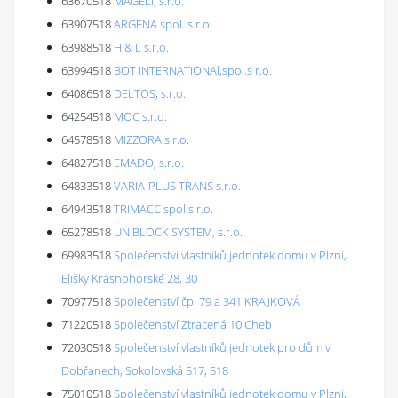
63670518
MAGELI, s.r.o.
63907518
ARGENA spol. s r.o.
63988518
H & L s.r.o.
63994518
BOT INTERNATIONAl,spol.s r.o.
64086518
DELTOS, s.r.o.
64254518
MOC s.r.o.
64578518
MIZZORA s.r.o.
64827518
EMADO, s.r.o.
64833518
VARIA-PLUS TRANS s.r.o.
64943518
TRIMACC spol.s r.o.
65278518
UNIBLOCK SYSTEM, s.r.o.
69983518
Společenství vlastníků jednotek domu v Plzni,
Elišky Krásnohorské 28, 30
70977518
Společenství čp. 79 a 341 KRAJKOVÁ
71220518
Společenství Ztracená 10 Cheb
72030518
Společenství vlastníků jednotek pro dům v
Dobřanech, Sokolovská 517, 518
75010518
Společenství vlastníků jednotek domu v Plzni,