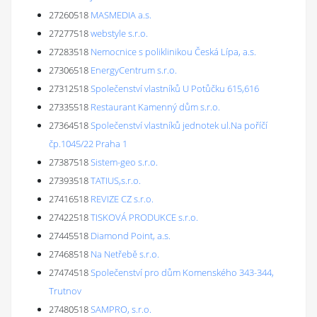
27260518
MASMEDIA a.s.
27277518
webstyle s.r.o.
27283518
Nemocnice s poliklinikou Česká Lípa, a.s.
27306518
EnergyCentrum s.r.o.
27312518
Společenství vlastníků U Potůčku 615,616
27335518
Restaurant Kamenný dům s.r.o.
27364518
Společenství vlastníků jednotek ul.Na poříčí
čp.1045/22 Praha 1
27387518
Sistem-geo s.r.o.
27393518
TATIUS,s.r.o.
27416518
REVIZE CZ s.r.o.
27422518
TISKOVÁ PRODUKCE s.r.o.
27445518
Diamond Point, a.s.
27468518
Na Netřebě s.r.o.
27474518
Společenství pro dům Komenského 343-344,
Trutnov
27480518
SAMPRO, s.r.o.