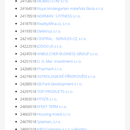
24158518
MOBAU STAV s.r.o.
24164518
Royal kindergarten mateřská škola s.r.o.
24170518
NORMAN´S FITNESS s.r.o.
24187518
Realitydílna.cz, s.r.o.
24193518
Deletrius s.r.o.
24216518
CENTRAL - SERVICES CZ, s.r.o.
24222518
JODOCUS s.r.o.
24245518
ANBULCHER BUSINESS GROUP s.r.o.
24251518
D. G. Mar. Investment s.r.o.
24268518
Pharmark s.r.o.
24274518
ASTROLOGICKÉ PŘEDPOVĚDI s.r.o.
24280518
EB Park Development s.r.o.
24297518
TOP PRODUCTS s.r.o.
24303518
PPSČR s.r.o.
24656518
EFEKT TERM s.r.o.
24662518
Housing Invest s.r.o.
24679518
Sylamari, s.r.o.
24691518
KRD Company s.r.o. v likvidaci