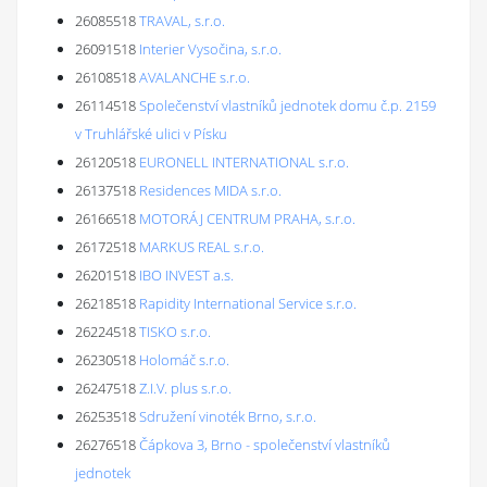
26085518
TRAVAL, s.r.o.
26091518
Interier Vysočina, s.r.o.
26108518
AVALANCHE s.r.o.
26114518
Společenství vlastníků jednotek domu č.p. 2159
v Truhlářské ulici v Písku
26120518
EURONELL INTERNATIONAL s.r.o.
26137518
Residences MIDA s.r.o.
26166518
MOTORÁJ CENTRUM PRAHA, s.r.o.
26172518
MARKUS REAL s.r.o.
26201518
IBO INVEST a.s.
26218518
Rapidity International Service s.r.o.
26224518
TISKO s.r.o.
26230518
Holomáč s.r.o.
26247518
Z.I.V. plus s.r.o.
26253518
Sdružení vinoték Brno, s.r.o.
26276518
Čápkova 3, Brno - společenství vlastníků
jednotek