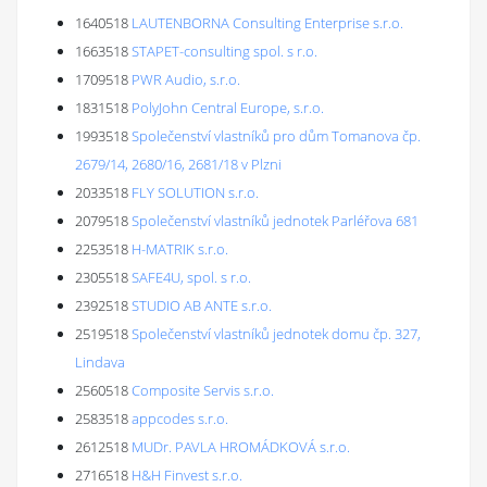
1640518
LAUTENBORNA Consulting Enterprise s.r.o.
1663518
STAPET-consulting spol. s r.o.
1709518
PWR Audio, s.r.o.
1831518
PolyJohn Central Europe, s.r.o.
1993518
Společenství vlastníků pro dům Tomanova čp.
2679/14, 2680/16, 2681/18 v Plzni
2033518
FLY SOLUTION s.r.o.
2079518
Společenství vlastníků jednotek Parléřova 681
2253518
H-MATRIK s.r.o.
2305518
SAFE4U, spol. s r.o.
2392518
STUDIO AB ANTE s.r.o.
2519518
Společenství vlastníků jednotek domu čp. 327,
Lindava
2560518
Composite Servis s.r.o.
2583518
appcodes s.r.o.
2612518
MUDr. PAVLA HROMÁDKOVÁ s.r.o.
2716518
H&H Finvest s.r.o.