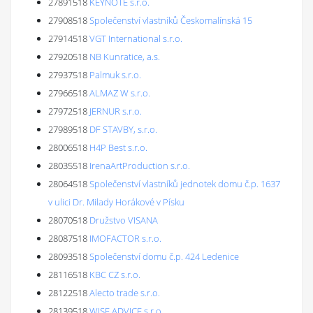
27891518
KEYNOTE s.r.o.
27908518
Společenství vlastníků Českomalínská 15
27914518
VGT International s.r.o.
27920518
NB Kunratice, a.s.
27937518
Palmuk s.r.o.
27966518
ALMAZ W s.r.o.
27972518
JERNUR s.r.o.
27989518
DF STAVBY, s.r.o.
28006518
H4P Best s.r.o.
28035518
IrenaArtProduction s.r.o.
28064518
Společenství vlastníků jednotek domu č.p. 1637
v ulici Dr. Milady Horákové v Písku
28070518
Družstvo VISANA
28087518
IMOFACTOR s.r.o.
28093518
Společenství domu č.p. 424 Ledenice
28116518
KBC CZ s.r.o.
28122518
Alecto trade s.r.o.
28139518
WISE ADVICE s.r.o.