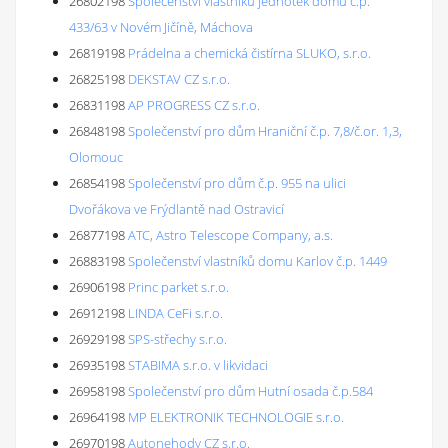
26802198
Společenství vlastníků jednotek domu č.p.
433/63 v Novém Jičíně, Máchova
26819198
Prádelna a chemická čistírna SLUKO, s.r.o.
26825198
DEKSTAV CZ s.r.o.
26831198
AP PROGRESS CZ s.r.o.
26848198
Společenství pro dům Hraniční č.p. 7,8/č.or. 1,3,
Olomouc
26854198
Společenství pro dům č.p. 955 na ulici
Dvořákova ve Frýdlantě nad Ostravicí
26877198
ATC, Astro Telescope Company, a.s.
26883198
Společenství vlastníků domu Karlov č.p. 1449
26906198
Princ parket s.r.o.
26912198
LINDA CeFi s.r.o.
26929198
SPS-střechy s.r.o.
26935198
STABIMA s.r.o. v likvidaci
26958198
Společenství pro dům Hutní osada č.p.584
26964198
MP ELEKTRONIK TECHNOLOGIE s.r.o.
26970198
Autonehody CZ s.r.o.