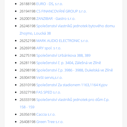
26188198
EURO - DS, s.r.o.
26194198
CS FINANCOVÁNÍ GROUP s.r.o.
26200198
ZANZIBAR - Gastro s.r.o.
26246198
Společenství vlastníků jednotek bytového domu
Znojmo, Loucká 38
26252198
MARK AUDIO ELECTRONIC s.r.o.
26269198
AIRY spol. s r.o.
26275198
Společenství Urbánkova 388, 389
26281198
Společenství č. p. 3404, Zálešná ve Zlíně
26298198
Společenství č.p. 3986 - 3988, Dukelská ve Zlíně
26304198
VeSt servis,s.r.o.
26310198
Společenství Za stadionem 1163,1164 Kyjov
26327198
FAS SPED s.r.o.
26333198
Společenství vlastníků jednotek pro dům č.p.
158 - 159
26356198
Caccia s.r.o.
26408198
Green Tree s.r.o.