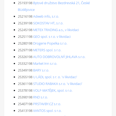
25193198
Bytové družstvo Bezdrevská 21, České
BUdějovice
25216198
Adweb info, s.r.o.
25239198
SOKOSTAV HT, s.r.o.
25245198
METEX TRADING a.s., v likvidaci
25251198
GEO spol. s r.o. v likvidaci
25280198
Drogerie Popelka s.r.o.
25297198
METERS spol. s r.o.
25326198
AUTO DOBROVOLNÝ JIHLAVA s.r.o.
25332198
Market Inn s.r.o.
25349198
BARY s.r.o.
25355198
U LÁDI, spol. s r. o. 'v likvidaci'
25361198
STUDIO RABAKA s.r.o. 'v likvidaci'
25378198
VOLF-MATĚJEK, spol. s r.o.
25390198
RND s.r.o.
25407198
PRSTAVBY.CZ s.r.o.
25413198
XANTOS spol. s r.o.