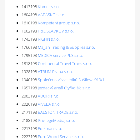
1413198
Khmer s.r.o.
1604198
VAPASKO s.r.o.
1610198
Kompetent group s.r.o.
1662198
H&L SLAVKOV s.r.o.
1743198
RIGFIN s.r.o.
1766198
Majjan Trading & Supplies s.r.o.
1795198
MEDICA service PLS s.r.o.
1818198
Continental Travel Trans s.r.o.
1928198
ATRUM Praha s.r.o.
1940198
Společenství vlastníků Sušilova 919/1
1957198
Jezdecký areál Čtyřkolák, s.r.o.
2003198
ADORI s.r.o.
2026198
VIVEBA s.r.o.
2171198
BALSTON TRADE s.r.o.
2188198
PrivilegeMedia, s.r.o.
2217198
Edelman s.r.o.
2223198
Euro Wood Services s.r.o.