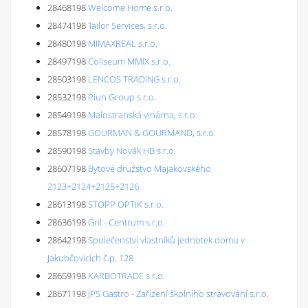
28468198
Welcome Home s.r.o.
28474198
Tailor Services, s.r.o.
28480198
MIMAXREAL s.r.o.
28497198
Coliseum MMIX s.r.o.
28503198
LENCOS TRADING s.r.o.
28532198
Piun Group s.r.o.
28549198
Malostranská vinárna, s.r.o.
28578198
GOURMAN & GOURMAND, s.r.o.
28590198
Stavby Novák HB s.r.o.
28607198
Bytové družstvo Majakovského
2123+2124+2125+2126
28613198
STOPP OPTIK s.r.o.
28636198
Gril - Centrum s.r.o.
28642198
Společenství vlastníků jednotek domu v
Jakubčovicích č.p. 128
28659198
KARBOTRADE s.r.o.
28671198
JPS Gastro - Zařízení školního stravování s.r.o.