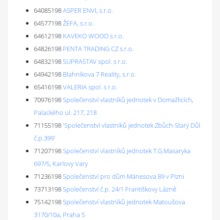
64085198
ASPER ENVI, s.r.o.
64577198
ŽEFA, s.r.o.
64612198
KAVEKO WOOD s.r.o.
64826198
PENTA TRADING CZ s.r.o.
64832198
SUPRASTAV spol. s r.o.
64942198
Blahníkova 7 Reality, s.r.o.
65416198
VALERIA spol. s r.o.
70976198
Společenství vlastníků jednotek v Domažlicích,
Palackého ul. 217, 218
71155198
'Společenství vlastníků jednotek Zbůch-Starý Důl
č.p.399'
71207198
Společenství vlastníků jednotek T.G.Masaryka
697/5, Karlovy Vary
71236198
Společenství pro dům Mánesova 89 v Plzni
73713198
Společenství č.p. 24/1 Františkovy Lázně
75142198
Společenství vlastníků jednotek Matoušova
3170/10a, Praha 5