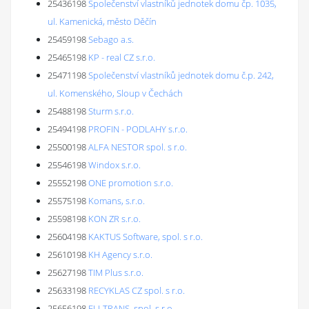
25436198
Společenství vlastníků jednotek domu čp. 1035,
ul. Kamenická, město Děčín
25459198
Sebago a.s.
25465198
KP - real CZ s.r.o.
25471198
Společenství vlastníků jednotek domu č.p. 242,
ul. Komenského, Sloup v Čechách
25488198
Sturm s.r.o.
25494198
PROFIN - PODLAHY s.r.o.
25500198
ALFA NESTOR spol. s r.o.
25546198
Windox s.r.o.
25552198
ONE promotion s.r.o.
25575198
Komans, s.r.o.
25598198
KON ZR s.r.o.
25604198
KAKTUS Software, spol. s r.o.
25610198
KH Agency s.r.o.
25627198
TIM Plus s.r.o.
25633198
RECYKLAS CZ spol. s r.o.
25656198
ELLTRANS, spol. s r.o.