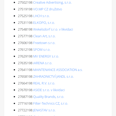
27502198
Creative Advertising, s.r.o.
27519198
VO.MP CZ družstvo
27525198
LHCH s.r.o.
27531198
ELKOPO, s.r.o.
27548198
Wekelsdorf s.r.o. v likvidaci
27577198
Clean Art, s.r.o.
27606198
Freetown s.r.o.
27612198
SPOM s.r.o.
27629198
MV ENERGY s.r.o.
27635198
iARENA s.r.o.
27641198
MAINTENANCE ASSOCIATION a.s.
27658198
ZAHRADNICTVÍ JANDL s.r.o.
27664198
REAL R.V. s.r.o.
27670198
ASIDE s.r.o. v likvidaci
27687198
Quality Brands, s.r.o.
27716198
Filter-Technics CZ, s.r.o.
27722198
JENASTAV s.r.o.