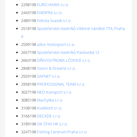
2298198
EURO HAWK s.r.o.
2443198
ENDIPRA s.r.o.
2489198
Felicita Svasek s.r.o.
2518198
Společenství vlastníků Vítězné náměstí 774, Praha
6
2599198
advo motosport s.r.o.
2657198
Společenství vlastníků Pavlovská 12
2663198
DŘEVOVÝROBA LČOVICE s.r.o.
2848198
Vision & Dreams s.r.o.
2929198
SAPNET s.r.o.
2958198
PROFESSIONAL TEAM s.r.o.
3027198
NEO transport s.r.o.
3085198
Machytka s.r.o.
3108198
KvaMont s.r.o.
3166198
DECADE s.r.o.
3189198
OK STAV HK s.r.o.
3247198
Fishing Centrum Praha s.r.o.