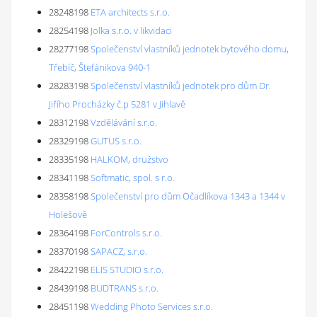
28248198
ETA architects s.r.o.
28254198
Jolka s.r.o. v likvidaci
28277198
Společenství vlastníků jednotek bytového domu,
Třebíč, Štefánikova 940-1
28283198
Společenství vlastníků jednotek pro dům Dr.
Jiřího Procházky č.p 5281 v Jihlavě
28312198
Vzdělávání s.r.o.
28329198
GUTUS s.r.o.
28335198
HALKOM, družstvo
28341198
Softmatic, spol. s r.o.
28358198
Společenství pro dům Očadlíkova 1343 a 1344 v
Holešově
28364198
ForControls s.r.o.
28370198
SAPACZ, s.r.o.
28422198
ELIS STUDIO s.r.o.
28439198
BUDTRANS s.r.o.
28451198
Wedding Photo Services s.r.o.