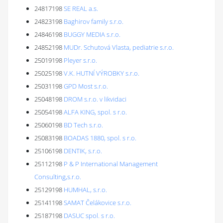
24817198
SE REAL a.s.
24823198
Baghirov family s.r.o.
24846198
BUGGY MEDIA s.r.o.
24852198
MUDr. Schutová Vlasta, pediatrie s.r.o.
25019198
Pleyer s.r.o.
25025198
V.K. HUTNÍ VÝROBKY s.r.o.
25031198
GPD Most s.r.o.
25048198
DROM s.r.o. v likvidaci
25054198
ALFA KING, spol. s r.o.
25060198
BD Tech s.r.o.
25083198
BOADAS 1880, spol. s r.o.
25106198
DENTIK, s.r.o.
25112198
P & P International Management
Consulting,s.r.o.
25129198
HUMHAL, s.r.o.
25141198
SAMAT Čelákovice s.r.o.
25187198
DASUC spol. s r.o.