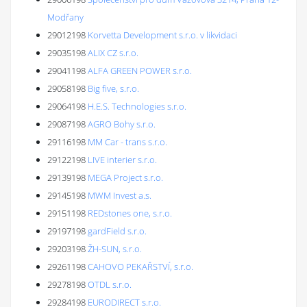
Modřany
29012198
Korvetta Development s.r.o. v likvidaci
29035198
ALIX CZ s.r.o.
29041198
ALFA GREEN POWER s.r.o.
29058198
Big five, s.r.o.
29064198
H.E.S. Technologies s.r.o.
29087198
AGRO Bohy s.r.o.
29116198
MM Car - trans s.r.o.
29122198
LIVE interier s.r.o.
29139198
MEGA Project s.r.o.
29145198
MWM Invest a.s.
29151198
REDstones one, s.r.o.
29197198
gardField s.r.o.
29203198
ŽH-SUN, s.r.o.
29261198
CAHOVO PEKAŘSTVÍ, s.r.o.
29278198
OTDL s.r.o.
29284198
EURODIRECT s.r.o.