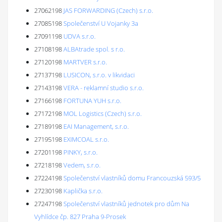
27062198
JAS FORWARDING (Czech) s.r.o.
27085198
Společenství U Vojanky 3a
27091198
UDVA s.r.o.
27108198
ALBAtrade spol. s r.o.
27120198
MARTVER s.r.o.
27137198
LUSICON, s.r.o. v likvidaci
27143198
VERA - reklamní studio s.r.o.
27166198
FORTUNA YUH s.r.o.
27172198
MOL Logistics (Czech) s.r.o.
27189198
EAI Management, s.r.o.
27195198
EXIMCOAL s.r.o.
27201198
PINKY, s.r.o.
27218198
Vedem, s.r.o.
27224198
Společenství vlastníků domu Francouzská 593/5
27230198
Kaplička s.r.o.
27247198
Společenství vlastníků jednotek pro dům Na
Vyhlídce čp. 827 Praha 9-Prosek