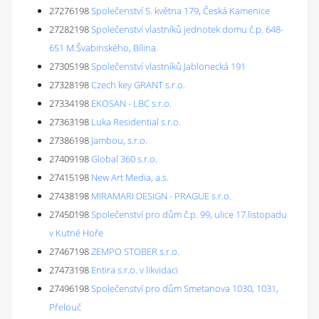
27276198
Společenství 5. května 179, Česká Kamenice
27282198
Společenství vlastníků jednotek domu č.p. 648-
651 M.Švabinského, Bílina
27305198
Společenství vlastníků Jablonecká 191
27328198
Czech key GRANT s.r.o.
27334198
EKOSAN - LBC s.r.o.
27363198
Luka Residential s.r.o.
27386198
Jambou, s.r.o.
27409198
Global 360 s.r.o.
27415198
New Art Media, a.s.
27438198
MIRAMARI DESIGN - PRAGUE s.r.o.
27450198
Společenství pro dům č.p. 99, ulice 17.listopadu
v Kutné Hoře
27467198
ZEMPO STOBER s.r.o.
27473198
Entira s.r.o. v likvidaci
27496198
Společenství pro dům Smetanova 1030, 1031,
Přelouč