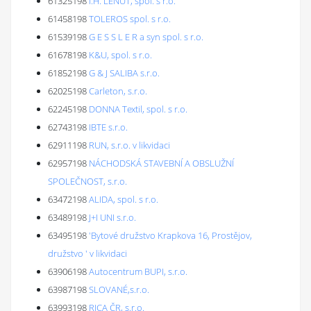
61325198
I.H. LENUT, spol. s r.o.
61458198
TOLEROS spol. s r.o.
61539198
G E S S L E R a syn spol. s r.o.
61678198
K&U, spol. s r.o.
61852198
G & J SALIBA s.r.o.
62025198
Carleton, s.r.o.
62245198
DONNA Textil, spol. s r.o.
62743198
IBTE s.r.o.
62911198
RUN, s.r.o. v likvidaci
62957198
NÁCHODSKÁ STAVEBNÍ A OBSLUŽNÍ
SPOLEČNOST, s.r.o.
63472198
ALIDA, spol. s r.o.
63489198
J+I UNI s.r.o.
63495198
'Bytové družstvo Krapkova 16, Prostějov,
družstvo ' v likvidaci
63906198
Autocentrum BUPI, s.r.o.
63987198
SLOVANÉ,s.r.o.
63993198
RICA ČR, s.r.o.