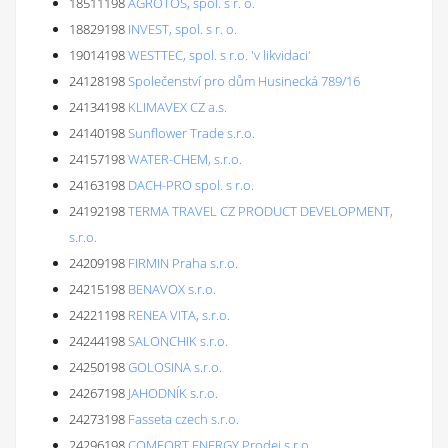
18511198
AGROTOS, spol. s r. o.
18829198
INVEST, spol. s r. o.
19014198
WESTTEC, spol. s r.o. 'v likvidaci'
24128198
Společenství pro dům Husinecká 789/16
24134198
KLIMAVEX CZ a.s.
24140198
Sunflower Trade s.r.o.
24157198
WATER-CHEM, s.r.o.
24163198
DACH-PRO spol. s r.o.
24192198
TERMA TRAVEL CZ PRODUCT DEVELOPMENT,
s.r.o.
24209198
FIRMIN Praha s.r.o.
24215198
BENAVOX s.r.o.
24221198
RENEA VITA, s.r.o.
24244198
SALONCHIK s.r.o.
24250198
GOLOSINA s.r.o.
24267198
JAHODNÍK s.r.o.
24273198
Fasseta czech s.r.o.
24296198
COMFORT ENERGY Prodej s.r.o.