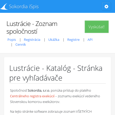
Sokordia iSpis
Lustrácie - Zoznam
Vyskúšať!
spoločností
Popis
Registrácia
Ukážka
Registre
API
Cenník
Lustrácie - Katalóg - Stránka
pre vyhľadávače
Spoločnosť
Sokordia, s.r.o.
ponúka prístup do platého
Centrálneho registra exekúcií
– zoznamu exekúcií vedeného
Slovenskou komorou exekútorov.
Na tejto stránke software zobrazuje zoznam VŠETKÝCH