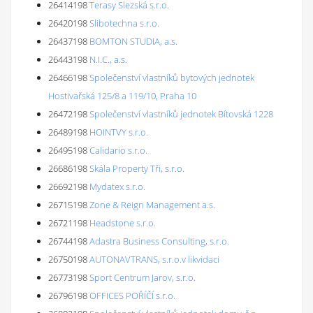
26414198
Terasy Slezská s.r.o.
26420198
Slibotechna s.r.o.
26437198
BOMTON STUDIA, a.s.
26443198
N.I.C., a.s.
26466198
Společenství vlastníků bytových jednotek
Hostivařská 125/8 a 119/10, Praha 10
26472198
Společenství vlastníků jednotek Bítovská 1228
26489198
HOINTVY s.r.o.
26495198
Calidario s.r.o.
26686198
Skála Property Tři, s.r.o.
26692198
Mydatex s.r.o.
26715198
Zone & Reign Management a.s.
26721198
Headstone s.r.o.
26744198
Adastra Business Consulting, s.r.o.
26750198
AUTONAVTRANS, s.r.o.v likvidaci
26773198
Sport Centrum Jarov, s.r.o.
26796198
OFFICES POŘÍČÍ s.r.o.