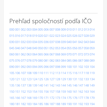
Prehľad spoločností podľa IČO
000
001
002
003
004
005
006
007
008
009
010
011
012
013
014
015
016
017
018
019
020
021
022
023
024
025
026
027
028
029
030
031
032
033
034
035
036
037
038
039
040
041
042
043
044
045
046
047
048
049
050
051
052
053
054
055
056
057
058
059
060
061
062
063
064
065
066
067
068
069
070
071
072
073
074
075
076
077
078
079
080
081
082
083
084
085
086
087
088
089
090
091
092
093
094
095
096
097
098
099
100
101
102
103
104
105
106
107
108
109
110
111
112
113
114
115
116
117
118
119
120
121
122
123
124
125
126
127
128
129
130
131
132
133
134
135
136
137
138
139
140
141
142
143
144
145
146
147
148
149
150
151
152
153
154
155
156
157
158
159
160
161
162
163
164
165
166
167
168
169
170
171
172
173
174
175
176
177
178
179
180
181
182
183
184
185
186
187
188
189
190
191
192
193
194