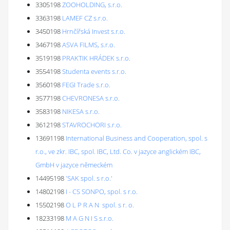
3305198
ZOOHOLDING, s.r.o.
3363198
LAMEF CZ s.r.o.
3450198
Hrnčířská Invest s.r.o.
3467198
ASVA FILMS, s.r.o.
3519198
PRAKTIK HRÁDEK s.r.o.
3554198
Studenta events s.r.o.
3560198
FEGI Trade s.r.o.
3577198
CHEVRONESA s.r.o.
3583198
NIKESA s.r.o.
3612198
STAVROCHORI s.r.o.
13691198
International Business and Cooperation, spol. s
r.o., ve zkr. IBC, spol. IBC, Ltd. Co. v jazyce anglickém IBC,
GmbH v jazyce německém
14495198
'SAK spol. s r.o.'
14802198
I - CS SONPO, spol. s r.o.
15502198
O L P R A N spol. s r. o.
18233198
M A G N I S s.r.o.