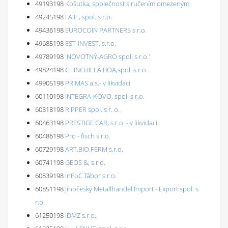
49193198
Košutka, společnost s ručením omezeným
49245198
I A F , spol. s r.o.
49436198
EUROCOIN PARTNERS s.r.o.
49685198
EST-INVEST, s.r.o.
49789198
'NOVOTNÝ-AGRO spol. s r.o.'
49824198
CHINCHILLA BOA,spol. s r.o.
49905198
PRIMAS a.s.- v likvidaci
60110198
INTEGRA-KOVO, spol. s r.o.
60318198
RIPPER spol. s r. o.
60463198
PRESTIGE CAR, s.r.o. - v likvidaci
60486198
Pro - fisch s.r.o.
60729198
ART.BIO.FERM s.r.o.
60741198
GEOS &, s.r.o.
60839198
InFoC Tábor s.r.o.
60851198
Jihočeský Metallhandel Import - Export spol. s
r.o.
61250198
IDMZ s.r.o.