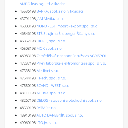
AMBO leasing, Ltd.v likvidaci
45536198
BARKA, spol. s r.o. v likvidaci
45791198
JAM Media, s.r.o.
45808198
NORD - EST import - export spol. sr.o.
46346198
STŠ Strojírna Šildberger Říčany s r.o.
46352198
HIPPO, spol. s r.o.
46508198
MOK spol. s r.o.
46983198
Zemědělské obchodní družstvo AGRISPOL
47237198
První táborské elektromontáže spol. s r. o.
47538198
Medinet s.r.o.
47544198
J. Pech, spol. s r.o.
47550198
SCAND - WEST, s.r.o.
48111198
ACTIVA spol. s r.o.
48267198
DELOS - stavební a obchodní spol. s r.o.
48539198
RYBÁŘ s.r.o.
48910198
AUTO DAREBNÍK, spol. s r.o.
49060198
' TO.JA. s.r.o. '