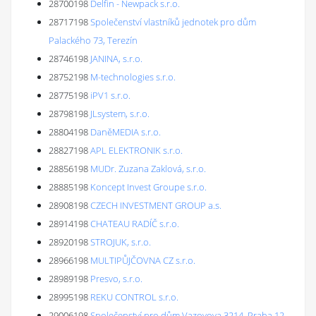
28700198
Delfin - Newpack s.r.o.
28717198
Společenství vlastníků jednotek pro dům
Palackého 73, Terezín
28746198
JANINA, s.r.o.
28752198
M-technologies s.r.o.
28775198
iPV1 s.r.o.
28798198
JLsystem, s.r.o.
28804198
DaněMEDIA s.r.o.
28827198
APL ELEKTRONIK s.r.o.
28856198
MUDr. Zuzana Zaklová, s.r.o.
28885198
Koncept Invest Groupe s.r.o.
28908198
CZECH INVESTMENT GROUP a.s.
28914198
CHATEAU RADÍČ s.r.o.
28920198
STROJUK, s.r.o.
28966198
MULTIPŮJČOVNA CZ s.r.o.
28989198
Presvo, s.r.o.
28995198
REKU CONTROL s.r.o.
29006198
Společenství pro dům Vazovova 3214, Praha 12-