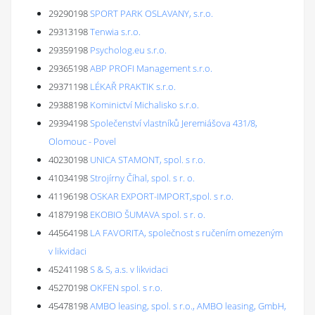
29290198
SPORT PARK OSLAVANY, s.r.o.
29313198
Tenwia s.r.o.
29359198
Psycholog.eu s.r.o.
29365198
ABP PROFI Management s.r.o.
29371198
LÉKAŘ PRAKTIK s.r.o.
29388198
Kominictví Michalisko s.r.o.
29394198
Společenství vlastníků Jeremiášova 431/8,
Olomouc - Povel
40230198
UNICA STAMONT, spol. s r.o.
41034198
Strojírny Číhal, spol. s r. o.
41196198
OSKAR EXPORT-IMPORT,spol. s r.o.
41879198
EKOBIO ŠUMAVA spol. s r. o.
44564198
LA FAVORITA, společnost s ručením omezeným
v likvidaci
45241198
S & S, a.s. v likvidaci
45270198
OKFEN spol. s r.o.
45478198
AMBO leasing, spol. s r.o., AMBO leasing, GmbH,