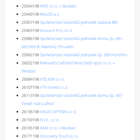
25934198
WRC s.r.o. v likvidaci
25940198
RALOD a.s.
25957198
Společenství vlastníků jednotek Sadová 881
25963198
Account Pro, s.r.o.
25986198
Společenství vlastníků jednotek domu čp. 691-
692-693 B. Martinů, Chrudim
25992198
Společenství vlastníků jednotek čp. 309 Huntířov
26032198
Rekreační zařízení Nový Dvůr spol. s r.o. v
likvidaci
26084198
VÖLKER s.r.o.
26107198
VTV invest s.r.o.
26113198
Společenství vlastníků jednotek domu čp. 567
Veselí nad Lužnicí
26136198
VALEX OPTIMA s.r.o.
26159198
N.V.L. s.r.o.
26165198
XAM s.r.o. v likvidaci
26171198
Discovery Tours s.r.o.