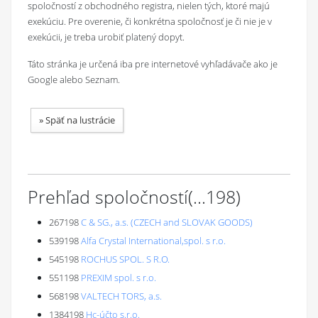
spoločností z obchodného registra, nielen tých, ktoré majú
exekúciu. Pre overenie, či konkrétna spoločnosť je či nie je v
exekúcii, je treba urobiť platený dopyt.
Táto stránka je určená iba pre internetové vyhľadávače ako je
Google alebo Seznam.
»
Späť na lustrácie
Prehľad spoločností
(...
198
)
267198
C & SG., a.s. (CZECH and SLOVAK GOODS)
539198
Alfa Crystal International,spol. s r.o.
545198
ROCHUS SPOL. S R.O.
551198
PREXIM spol. s r.o.
568198
VALTECH TORS, a.s.
1384198
Hc-účto s.r.o.