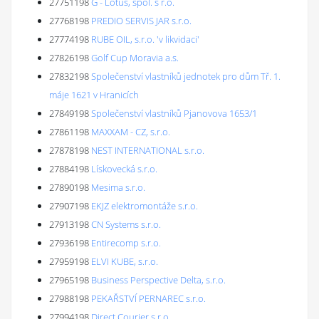
27751198
G - Lotus, spol. s r.o.
27768198
PREDIO SERVIS JAR s.r.o.
27774198
RUBE OIL, s.r.o. 'v likvidaci'
27826198
Golf Cup Moravia a.s.
27832198
Společenství vlastníků jednotek pro dům Tř. 1.
máje 1621 v Hranicích
27849198
Společenství vlastníků Pjanovova 1653/1
27861198
MAXXAM - CZ, s.r.o.
27878198
NEST INTERNATIONAL s.r.o.
27884198
Lískovecká s.r.o.
27890198
Mesima s.r.o.
27907198
EKJZ elektromontáže s.r.o.
27913198
CN Systems s.r.o.
27936198
Entirecomp s.r.o.
27959198
ELVI KUBE, s.r.o.
27965198
Business Perspective Delta, s.r.o.
27988198
PEKAŘSTVÍ PERNAREC s.r.o.
27994198
Direct Courier s.r.o.