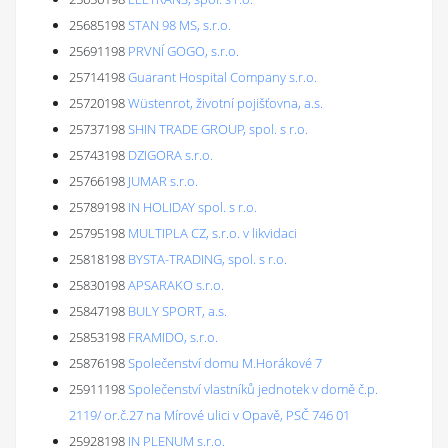
25685198
STAN 98 MS, s.r.o.
25691198
PRVNÍ GOGO, s.r.o.
25714198
Guarant Hospital Company s.r.o.
25720198
Wüstenrot, životní pojišťovna, a.s.
25737198
SHIN TRADE GROUP, spol. s r.o.
25743198
DZIGORA s.r.o.
25766198
JUMAR s.r.o.
25789198
IN HOLIDAY spol. s r.o.
25795198
MULTIPLA CZ, s.r.o. v likvidaci
25818198
BYSTA-TRADING, spol. s r.o.
25830198
APSARAKO s.r.o.
25847198
BULY SPORT, a.s.
25853198
FRAMIDO, s.r.o.
25876198
Společenství domu M.Horákové 7
25911198
Společenství vlastníků jednotek v domě č.p.
2119/ or.č.27 na Mírové ulici v Opavě, PSČ 746 01
25928198
IN PLENUM s.r.o.