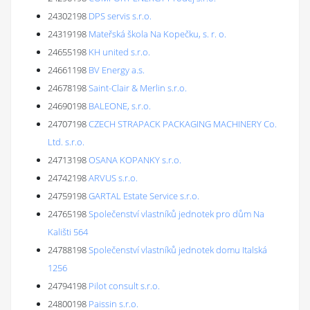
24302198
DPS servis s.r.o.
24319198
Mateřská škola Na Kopečku, s. r. o.
24655198
KH united s.r.o.
24661198
BV Energy a.s.
24678198
Saint-Clair & Merlin s.r.o.
24690198
BALEONE, s.r.o.
24707198
CZECH STRAPACK PACKAGING MACHINERY Co.
Ltd. s.r.o.
24713198
OSANA KOPANKY s.r.o.
24742198
ARVUS s.r.o.
24759198
GARTAL Estate Service s.r.o.
24765198
Společenství vlastníků jednotek pro dům Na
Kališti 564
24788198
Společenství vlastníků jednotek domu Italská
1256
24794198
Pilot consult s.r.o.
24800198
Paissin s.r.o.