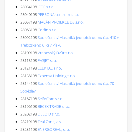
28034198
IFDF s.r.o.
28040198
PERSONA centrum s.r.o.
28057198
MACÁN PROJEKCE DS s.r.o.
28063198
Corfin s.r.o.
28092198
Společenství vlastníků jednotek domu č.p. 410 v
Třebízského ulici v Písku
28109198
Vranovský Dvůr s.r.o.
28115198
FASJET s.r.o.
28121198
ELEKTAL s.r.o.
28138198
Expensa Holding s.r.o.
28144198
Společenství vlastníků jednotek domu č.p. 70
Soběslav II
28167198
SelfoCom s.r.o.
28196198
BECEX TRADE s.r.o.
28202198
DELOID s.r.o.
28219198
Teal Zone, a.s.
28231198
ENERGOREAL, s.r.o.