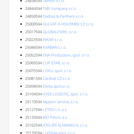
24838594
Talmon s.r.o.
24844594
TMV company s.r.o.
24850594
Dadras & Partners s.r.o.
25000594
HULVÁT A HOLOMEK CZ s.r.o.
25017594
GLOBALPARK, s.r.o.
25023594
INKAR s.r.o.
25046594
KARBAN s.r.o.
25052594
ENA Production, spol. s r.o.
25069594
CUP STAR, s.r.o.
25075594
LOKU, spol. s r.o.
25081594
Cardvat CZ s.r.o.
25098594
Ekvita spol.s.r.o.
25104594
AVEX LOGISTIC, spol. s r.o.
25110594
Nippon service, s.r.o.
25127594
LETOV LV, a.s.
25133594
BIO Petrol, a.s.
25162594
ATELIÉR ALMANACH, s.r.o.
25179594
LUDYHA spol. s r.o.