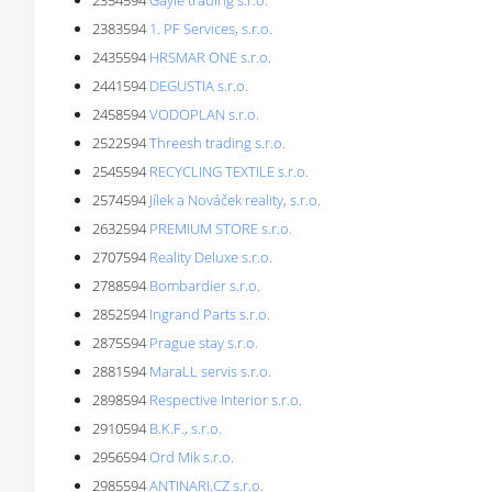
2354594
Gayle trading s.r.o.
2383594
1. PF Services, s.r.o.
2435594
HRSMAR ONE s.r.o.
2441594
DEGUSTIA s.r.o.
2458594
VODOPLAN s.r.o.
2522594
Threesh trading s.r.o.
2545594
RECYCLING TEXTILE s.r.o.
2574594
Jílek a Nováček reality, s.r.o.
2632594
PREMIUM STORE s.r.o.
2707594
Reality Deluxe s.r.o.
2788594
Bombardier s.r.o.
2852594
Ingrand Parts s.r.o.
2875594
Prague stay s.r.o.
2881594
MaraLL servis s.r.o.
2898594
Respective Interior s.r.o.
2910594
B.K.F., s.r.o.
2956594
Ord Mik s.r.o.
2985594
ANTINARI.CZ s.r.o.