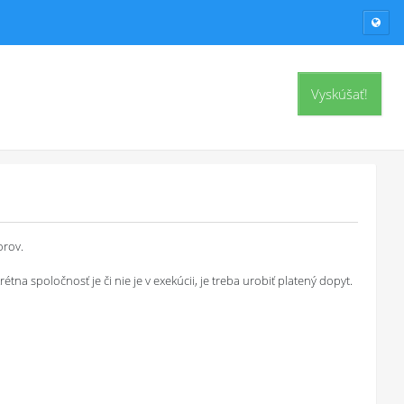
Vyskúšať!
orov.
a spoločnosť je či nie je v exekúcii, je treba urobiť platený dopyt.