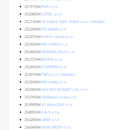
25191594
RUPI s.r.o.
25208594
LOTEC, s.r.o.
25214594
SK Kdyně 1920 - fotbal s.r.o. v likvidaci
25220594
TYLINGER s.r.o.
25237594
N.M.H.I. servis s.r.o.
25243594
API-CAREX s.r.o.
25266594
GRANDIS Zhoř s.r.o.
25272594
JIRSTAV s.r.o.
25295594
CHEMPEX s.r.o.
25301594
ČBN, s.r.o. v likvidaci
25324594
RM reality s.r.o.
25330594
GOLDEN NUGGET Ltd., s.r.o.
25376594
Skalíkova Louka s.r.o.
25399594
VP store ONE s.r.o.
25405594
A & S, s.r.o.
25428594
UREP, s.r.o.
25434594
NISA CREDIT s.r.o.