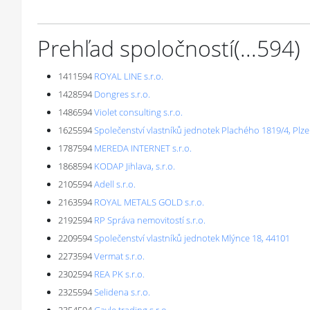
Prehľad spoločností
(...
594
)
1411594
ROYAL LINE s.r.o.
1428594
Dongres s.r.o.
1486594
Violet consulting s.r.o.
1625594
Společenství vlastníků jednotek Plachého 1819/4, Plz
1787594
MEREDA INTERNET s.r.o.
1868594
KODAP Jihlava, s.r.o.
2105594
Adell s.r.o.
2163594
ROYAL METALS GOLD s.r.o.
2192594
RP Správa nemovitostí s.r.o.
2209594
Společenství vlastníků jednotek Mlýnce 18, 44101
2273594
Vermat s.r.o.
2302594
REA PK s.r.o.
2325594
Selidena s.r.o.