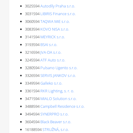
3025594
Autodíly Praha s.r.o.
3031594
LIBIRIS Finance s.r.o.
3060594
TAQWA MiE s.r.o.
3083594
KOVO NISA s.r.o.
3141594
MEYRICK s.r.o.
3193594
BSAI s.r.o.
3216594
JVA-DA s.r.o.
3245594
ATF Auto s.r.o.
3280594
Pulsano Ugento s.r.o.
3326594
SERVIS JANKOV s.r.o.
3349594
Galleko s.r.o.
3361594
RKR Lighting, s. r. o.
3471594
MIALO Solution s.r.o.
3488594
Campbell Residence s.r.o.
3494594
SYNERPRO s.r.o.
3604594
Black Beaver s.r.o.
16188594
STRUŽNÁ, s.r.o.