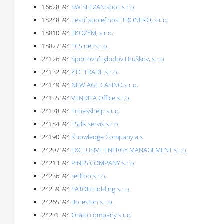
16628594
SW SLEZAN spol. s r.o.
18248594
Lesní společnost TRONEKO, s.r.o.
18810594
EKOZYM, s.r.o.
18827594
TCS net s.r.o.
24126594
Sportovní rybolov Hruškov, s.r.o
24132594
ZTC TRADE s.r.o.
24149594
NEW AGE CASINO s.r.o.
24155594
VENDITA Office s.r.o.
24178594
Fitnesshelp s.r.o.
24184594
TSBK servis s.r.o
24190594
Knowledge Company a.s.
24207594
EXCLUSIVE ENERGY MANAGEMENT s.r.o.
24213594
PINES COMPANY s.r.o.
24236594
redtoo s.r.o.
24259594
SATOB Holding s.r.o.
24265594
Boreston s.r.o.
24271594
Orato company s.r.o.