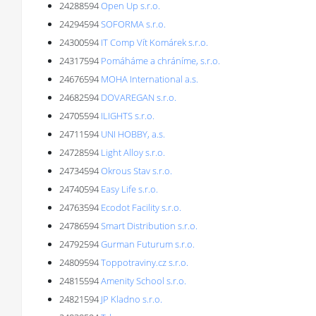
24288594
Open Up s.r.o.
24294594
SOFORMA s.r.o.
24300594
IT Comp Vít Komárek s.r.o.
24317594
Pomáháme a chráníme, s.r.o.
24676594
MOHA International a.s.
24682594
DOVAREGAN s.r.o.
24705594
ILIGHTS s.r.o.
24711594
UNI HOBBY, a.s.
24728594
Light Alloy s.r.o.
24734594
Okrous Stav s.r.o.
24740594
Easy Life s.r.o.
24763594
Ecodot Facility s.r.o.
24786594
Smart Distribution s.r.o.
24792594
Gurman Futurum s.r.o.
24809594
Toppotraviny.cz s.r.o.
24815594
Amenity School s.r.o.
24821594
JP Kladno s.r.o.