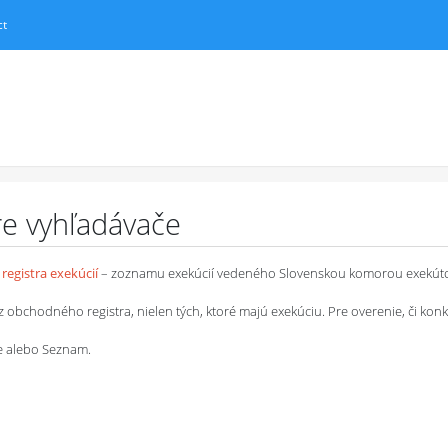
ct
pre vyhľadávače
registra exekúcií
– zoznamu exekúcií vedeného Slovenskou komorou exekút
chodného registra, nielen tých, ktoré majú exekúciu. Pre overenie, či konkrétn
le alebo Seznam.