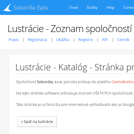
Sokordia iSpis
Úvod
Služby
Help
Conta
Lustrácie - Zoznam spoločností
Popis
Registrácia
Ukážka
Registre
API
Cenník
Lustrácie - Katalóg - Stránka 
Spoločnosť
Sokordia, s.r.o.
ponúka prístup do platého
Centrálneho 
Na tejto stránke software zobrazuje zoznam VŠETKÝCH spoločností z ob
Táto stránka je určená iba pre internetové vyhľadávače ako je Goog
»
Späť na lustrácie