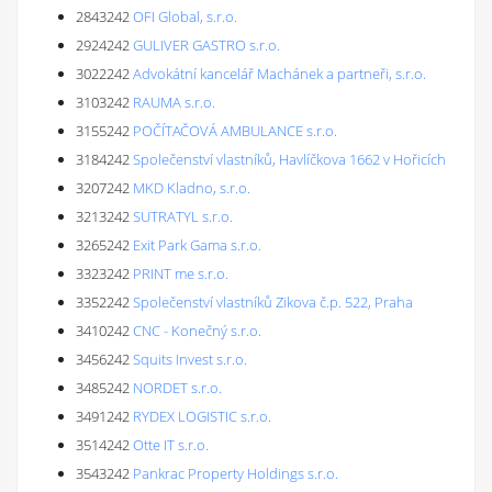
2843242
OFI Global, s.r.o.
2924242
GULIVER GASTRO s.r.o.
3022242
Advokátní kancelář Machánek a partneři, s.r.o.
3103242
RAUMA s.r.o.
3155242
POČÍTAČOVÁ AMBULANCE s.r.o.
3184242
Společenství vlastníků, Havlíčkova 1662 v Hořicích
3207242
MKD Kladno, s.r.o.
3213242
SUTRATYL s.r.o.
3265242
Exit Park Gama s.r.o.
3323242
PRINT me s.r.o.
3352242
Společenství vlastníků Zikova č.p. 522, Praha
3410242
CNC - Konečný s.r.o.
3456242
Squits Invest s.r.o.
3485242
NORDET s.r.o.
3491242
RYDEX LOGISTIC s.r.o.
3514242
Otte IT s.r.o.
3543242
Pankrac Property Holdings s.r.o.