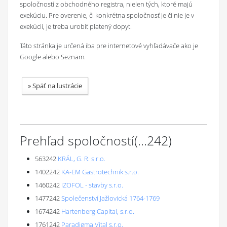
spoločností z obchodného registra, nielen tých, ktoré majú
exekúciu. Pre overenie, či konkrétna spoločnosť je či nie je v
exekúcii, je treba urobiť platený dopyt.
Táto stránka je určená iba pre internetové vyhľadávače ako je
Google alebo Seznam.
»
Späť na lustrácie
Prehľad spoločností
(...
242
)
563242
KRÁL, G. R. s.r.o.
1402242
KA-EM Gastrotechnik s.r.o.
1460242
IZOFOL - stavby s.r.o.
1477242
Společenství Jažlovická 1764-1769
1674242
Hartenberg Capital, s.r.o.
1761242
Paradigma Vital s.r.o.