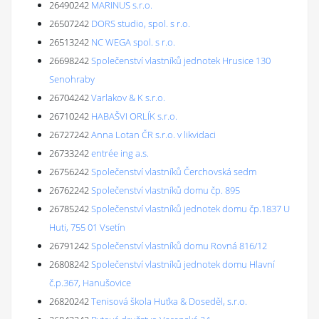
26490242
MARINUS s.r.o.
26507242
DORS studio, spol. s r.o.
26513242
NC WEGA spol. s r.o.
26698242
Společenství vlastníků jednotek Hrusice 130
Senohraby
26704242
Varlakov & K s.r.o.
26710242
HABAŠVI ORLÍK s.r.o.
26727242
Anna Lotan ČR s.r.o. v likvidaci
26733242
entrée ing a.s.
26756242
Společenství vlastníků Čerchovská sedm
26762242
Společenství vlastníků domu čp. 895
26785242
Společenství vlastníků jednotek domu čp.1837 U
Huti, 755 01 Vsetín
26791242
Společenství vlastníků domu Rovná 816/12
26808242
Společenství vlastníků jednotek domu Hlavní
č.p.367, Hanušovice
26820242
Tenisová škola Huťka & Doseděl, s.r.o.