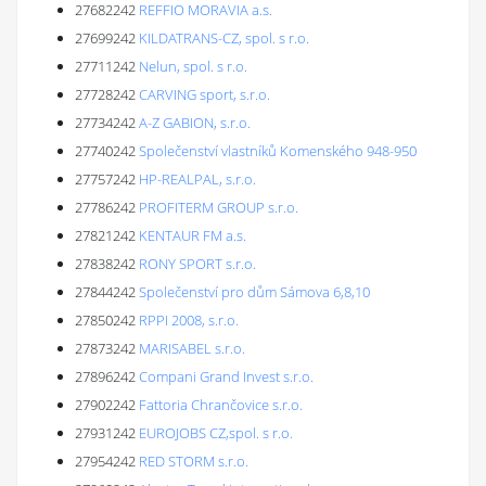
27682242
REFFIO MORAVIA a.s.
27699242
KILDATRANS-CZ, spol. s r.o.
27711242
Nelun, spol. s r.o.
27728242
CARVING sport, s.r.o.
27734242
A-Z GABION, s.r.o.
27740242
Společenství vlastníků Komenského 948-950
27757242
HP-REALPAL, s.r.o.
27786242
PROFITERM GROUP s.r.o.
27821242
KENTAUR FM a.s.
27838242
RONY SPORT s.r.o.
27844242
Společenství pro dům Sámova 6,8,10
27850242
RPPI 2008, s.r.o.
27873242
MARISABEL s.r.o.
27896242
Compani Grand Invest s.r.o.
27902242
Fattoria Chrančovice s.r.o.
27931242
EUROJOBS CZ,spol. s r.o.
27954242
RED STORM s.r.o.