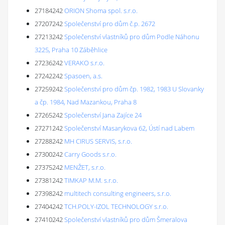
27184242
ORION Shoma spol. s.r.o.
27207242
Společenství pro dům č.p. 2672
27213242
Společenství vlastníků pro dům Podle Náhonu
3225, Praha 10 Záběhlice
27236242
VERAKO s.r.o.
27242242
Spasoen, a.s.
27259242
Společenství pro dům čp. 1982, 1983 U Slovanky
a čp. 1984, Nad Mazankou, Praha 8
27265242
Společenství Jana Zajíce 24
27271242
Společenství Masarykova 62, Ústí nad Labem
27288242
MH CIRUS SERVIS, s.r.o.
27300242
Carry Goods s.r.o.
27375242
MENŽET, s.r.o.
27381242
TIMKAP M.M. s.r.o.
27398242
multitech consulting engineers, s.r.o.
27404242
TCH.POLY-IZOL TECHNOLOGY s.r.o.
27410242
Společenství vlastníků pro dům Šmeralova