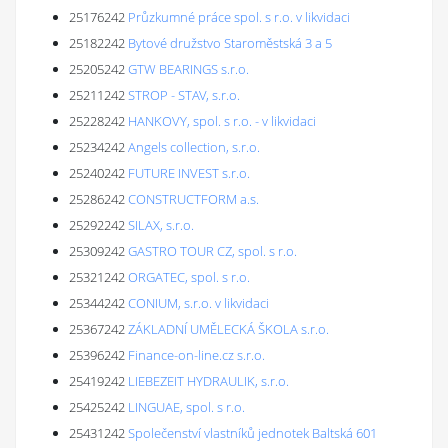
25176242
Průzkumné práce spol. s r.o. v likvidaci
25182242
Bytové družstvo Staroměstská 3 a 5
25205242
GTW BEARINGS s.r.o.
25211242
STROP - STAV, s.r.o.
25228242
HANKOVY, spol. s r.o. - v likvidaci
25234242
Angels collection, s.r.o.
25240242
FUTURE INVEST s.r.o.
25286242
CONSTRUCTFORM a.s.
25292242
SILAX, s.r.o.
25309242
GASTRO TOUR CZ, spol. s r.o.
25321242
ORGATEC, spol. s r.o.
25344242
CONIUM, s.r.o. v likvidaci
25367242
ZÁKLADNÍ UMĚLECKÁ ŠKOLA s.r.o.
25396242
Finance-on-line.cz s.r.o.
25419242
LIEBEZEIT HYDRAULIK, s.r.o.
25425242
LINGUAE, spol. s r.o.
25431242
Společenství vlastníků jednotek Baltská 601