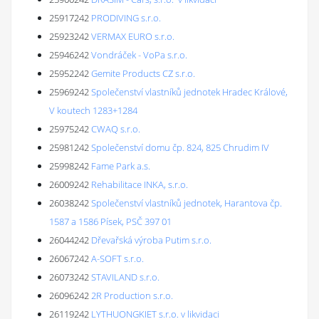
25917242
PRODIVING s.r.o.
25923242
VERMAX EURO s.r.o.
25946242
Vondráček - VoPa s.r.o.
25952242
Gemite Products CZ s.r.o.
25969242
Společenství vlastníků jednotek Hradec Králové,
V koutech 1283+1284
25975242
CWAQ s.r.o.
25981242
Společenství domu čp. 824, 825 Chrudim IV
25998242
Fame Park a.s.
26009242
Rehabilitace INKA, s.r.o.
26038242
Společenství vlastníků jednotek, Harantova čp.
1587 a 1586 Písek, PSČ 397 01
26044242
Dřevařská výroba Putim s.r.o.
26067242
A-SOFT s.r.o.
26073242
STAVILAND s.r.o.
26096242
2R Production s.r.o.
26119242
LYTHUONGKIET s.r.o. v likvidaci