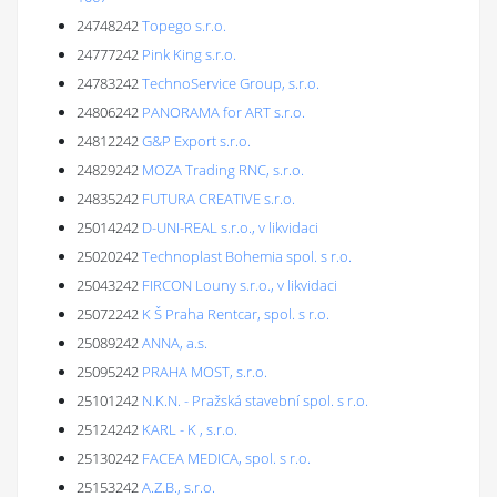
24748242
Topego s.r.o.
24777242
Pink King s.r.o.
24783242
TechnoService Group, s.r.o.
24806242
PANORAMA for ART s.r.o.
24812242
G&P Export s.r.o.
24829242
MOZA Trading RNC, s.r.o.
24835242
FUTURA CREATIVE s.r.o.
25014242
D-UNI-REAL s.r.o., v likvidaci
25020242
Technoplast Bohemia spol. s r.o.
25043242
FIRCON Louny s.r.o., v likvidaci
25072242
K Š Praha Rentcar, spol. s r.o.
25089242
ANNA, a.s.
25095242
PRAHA MOST, s.r.o.
25101242
N.K.N. - Pražská stavební spol. s r.o.
25124242
KARL - K , s.r.o.
25130242
FACEA MEDICA, spol. s r.o.
25153242
A.Z.B., s.r.o.