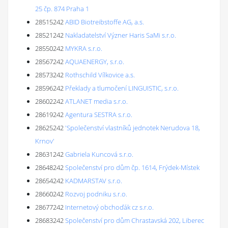
25 čp. 874 Praha 1
28515242
ABID Biotreibstoffe AG, a.s.
28521242
Nakladatelství Význer Haris SaMi s.r.o.
28550242
MYKRA s.r.o.
28567242
AQUAENERGY, s.r.o.
28573242
Rothschild Vílkovice a.s.
28596242
Překlady a tlumočení LINGUISTIC, s.r.o.
28602242
ATLANET media s.r.o.
28619242
Agentura SESTRA s.r.o.
28625242
'Společenství vlastníků jednotek Nerudova 18,
Krnov'
28631242
Gabriela Kuncová s.r.o.
28648242
Společenství pro dům čp. 1614, Frýdek-Místek
28654242
KADMARSTAV s.r.o.
28660242
Rozvoj podniku s.r.o.
28677242
Internetový obchoďák cz s.r.o.
28683242
Společenství pro dům Chrastavská 202, Liberec