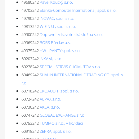
49680242
Pavel Koucký s.r.o.
49703242
Stanka-Computer International, spol. s r. o.
49790242
INOVAC, spol. s r.o.
49813242
W E N U , spol. s r. o.
49900242
Dopravní zdravotnická služba s.r.o.
49969242
BORS Břeclav a.s.
49975242
HW - PANTY spol. s r.o.
60203242
INKAM, s.r.o.
60278242
SPECIAL SERVIS CHOMUTOV s.r.o.
60469242
SHALIN INTERNATIONALE TRADING CO. spol. s
r.o.
60718242
EKOAUDIT, spol. s r.o.
60724242
ALPAX s.r.o.
60730242
AKEA, s.r.o.
60747242
GLOBAL EXCHANGE s.r.o.
60753242
TUMMO s.r.o., v likvidaci
60915242
ZEPRA, spol. s r.o.