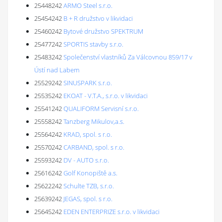
25448242
ARMO Steel s.r.o.
25454242
B + R družstvo v likvidaci
25460242
Bytové družstvo SPEKTRUM
25477242
SPORTIS stavby s.r.o.
25483242
Společenství vlastníků Za Válcovnou 859/17 v
Ústí nad Labem
25529242
SINUSPARK s.r.o.
25535242
EKOAT - V.T.A., s.r.o. v likvidaci
25541242
QUALIFORM Servisní s.r.o.
25558242
Tanzberg Mikulov,a.s.
25564242
KRAD, spol. s r.o.
25570242
CARBAND, spol. s r.o.
25593242
DV - AUTO s.r.o.
25616242
Golf Konopiště a.s.
25622242
Schulte TZB, s.r.o.
25639242
JEGAS, spol. s r.o.
25645242
EDEN ENTERPRIZE s.r.o. v likvidaci