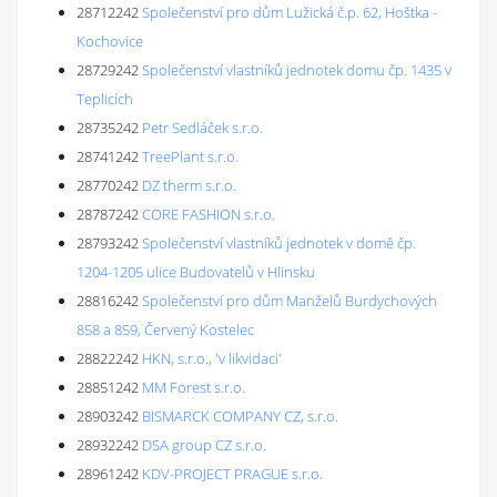
28712242
Společenství pro dům Lužická č.p. 62, Hoštka -
Kochovice
28729242
Společenství vlastníků jednotek domu čp. 1435 v
Teplicích
28735242
Petr Sedláček s.r.o.
28741242
TreePlant s.r.o.
28770242
DZ therm s.r.o.
28787242
CORE FASHION s.r.o.
28793242
Společenství vlastníků jednotek v domě čp.
1204-1205 ulice Budovatelů v Hlinsku
28816242
Společenství pro dům Manželů Burdychových
858 a 859, Červený Kostelec
28822242
HKN, s.r.o., 'v likvidaci'
28851242
MM Forest s.r.o.
28903242
BISMARCK COMPANY CZ, s.r.o.
28932242
DSA group CZ s.r.o.
28961242
KDV-PROJECT PRAGUE s.r.o.