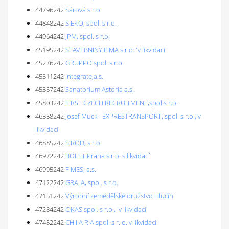
44796242
Sárová s.r.o.
44848242
SIEKO, spol. s r.o.
44964242
JPM, spol. s r.o.
45195242
STAVEBNINY FIMA s.r.o. 'v likvidaci'
45276242
GRUPPO spol. s r.o.
45311242
Integrate,a.s.
45357242
Sanatorium Astoria a.s.
45803242
FIRST CZECH RECRUITMENT,spol.s r.o.
46358242
Josef Muck - EXPRESTRANSPORT, spol. s r.o., v
likvidaci
46885242
SIROD, s.r.o.
46972242
BOLLT Praha s.r.o. s likvidací
46995242
FIMES, a.s.
47122242
GRAJA, spol. s r.o.
47151242
Výrobní zemědělské družstvo Hlučín
47284242
OKAS spol. s r.o., 'v likvidaci'
47452242
CH I A R A spol. s r. o. v likvidaci