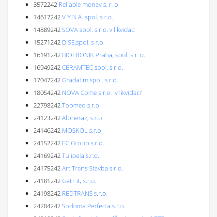
3572242
Reliable money s. r. o.
14617242
V Y N A spol. s r.o.
14889242
SOVA spol. s r.o. v likvidaci
15271242
DISE,spol. s r.o.
16191242
BIOTRONIK Praha, spol. s r. o.
16949242
CERAMTEC spol. s r.o.
17047242
Gradatim spol. s r.o.
18054242
NOVA Come s.r.o. 'v likvidaci'
22798242
Topmed s.r.o.
24123242
Alpheraz, s.r.o.
24146242
MOSKOL s.r.o.
24152242
FC Group s.r.o.
24169242
Tulipela s.r.o.
24175242
Art Trans Stavba s.r.o.
24181242
Get Fit, s.r.o.
24198242
REDTRANS s.r.o.
24204242
Sodoma Perfecta s.r.o.