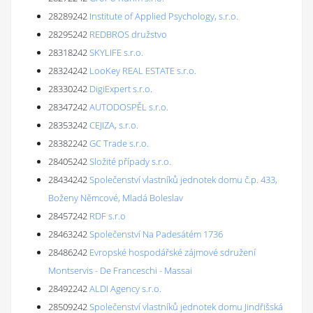
28289242
Institute of Applied Psychology, s.r.o.
28295242
REDBROS družstvo
28318242
SKYLIFE s.r.o.
28324242
LooKey REAL ESTATE s.r.o.
28330242
DigiExpert s.r.o.
28347242
AUTODOSPĚL s.r.o.
28353242
CEJIZA, s.r.o.
28382242
GC Trade s.r.o.
28405242
Složité případy s.r.o.
28434242
Společenství vlastníků jednotek domu č.p. 433,
Boženy Němcové, Mladá Boleslav
28457242
RDF s.r.o
28463242
Společenství Na Padesátém 1736
28486242
Evropské hospodářské zájmové sdružení
Montservis - De Franceschi - Massai
28492242
ALDI Agency s.r.o.
28509242
Společenství vlastníků jednotek domu Jindřišská