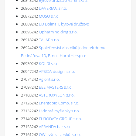
26843242
Bytové družstvo Varenská 24
26866242
DAVERMA, s.r.o.
26872242
MUSO s.r.o.
26889242
BD Dolina II, bytové družstvo
26895242
Qpharm holding s.r.o.
26918242
TALAP s.r.o.
26924242
Společenství vlastníků jednotek domu
Bednářova 1D, Brno - Horní Heršpice
26930242
KOLDI s.r.o.
26947242
APSIDA design, s.r.o.
27074242
Aglorit s.r.o.
27097242
BEE MASTERS s.r.o.
27103242
ASTEROXYLON s.r.o.
27126242
Energobio Comp. s.r.o.
27132242
U dobré myšlenky s.r.o.
27149242
EURODATA GROUP s.r.o.
27155242
VERANDA bar s.r.o.
27161242
OWL výuka jazyků, s.r.o.