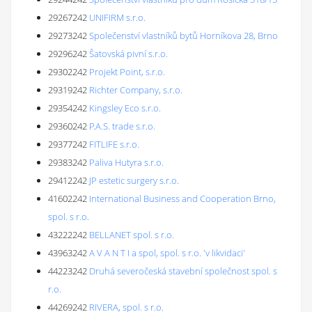
29267242
UNIFIRM s.r.o.
29273242
Společenství vlastníků bytů Horníkova 28, Brno
29296242
Šatovská pivní s.r.o.
29302242
Projekt Point, s.r.o.
29319242
Richter Company, s.r.o.
29354242
Kingsley Eco s.r.o.
29360242
P.A.S. trade s.r.o.
29377242
FITLIFE s.r.o.
29383242
Paliva Hutyra s.r.o.
29412242
JP estetic surgery s.r.o.
41602242
International Business and Cooperation Brno,
spol. s r.o.
43222242
BELLANET spol. s r.o.
43963242
A V A N T I a spol, spol. s r.o. 'v likvidaci'
44223242
Druhá severočeská stavební společnost spol. s
r.o.
44269242
RIVERA, spol. s r.o.