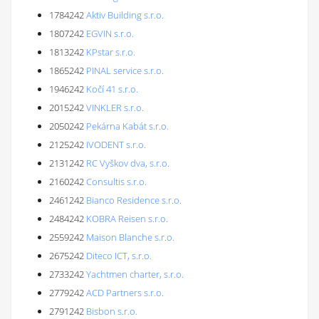
1784242
Aktiv Building s.r.o.
1807242
EGVIN s.r.o.
1813242
KPstar s.r.o.
1865242
PINAL service s.r.o.
1946242
Kočí 41 s.r.o.
2015242
VINKLER s.r.o.
2050242
Pekárna Kabát s.r.o.
2125242
IVODENT s.r.o.
2131242
RC Vyškov dva, s.r.o.
2160242
Consultis s.r.o.
2461242
Bianco Residence s.r.o.
2484242
KOBRA Reisen s.r.o.
2559242
Maison Blanche s.r.o.
2675242
Diteco ICT, s.r.o.
2733242
Yachtmen charter, s.r.o.
2779242
ACD Partners s.r.o.
2791242
Bisbon s.r.o.