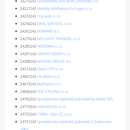
24210242
Společenství pro dům Lovosická 775
24227242
Identity-obličejová chirurgie s.r.o.
24233242
Tria auto s.r.o.
24256242
DEAL SERVICES s.r.o.
24262242
DORAMO a.s.
24279242
MS LUCKY TRADERS, s.r.o.
24285242
TENTEMIS s.r.o.
24291242
GRAVIS VISION s.r.o.
24308242
NIVETAS GROUP a.s.
24314242
Oasis CITY s.r.o.
24667242
Go West s.r.o.
24673242
BusParty s.r.o.
24696242
TOP STYLING s.r.o.
24702242
Společenství vlastníků jednotek Na Kališti 565
24719242
VAN HOUSE s.r.o.
24725242
TYREX - stav CZ, s.r.o.
24731242
Společenství vlastníků jednotek U Cukrovaru
1067