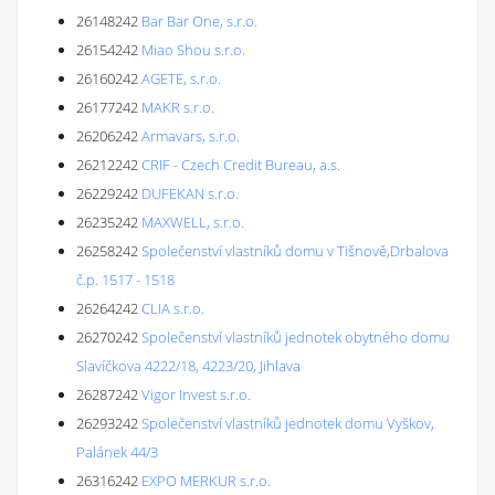
26148242
Bar Bar One, s.r.o.
26154242
Miao Shou s.r.o.
26160242
AGETE, s.r.o.
26177242
MAKR s.r.o.
26206242
Armavars, s.r.o.
26212242
CRIF - Czech Credit Bureau, a.s.
26229242
DUFEKAN s.r.o.
26235242
MAXWELL, s.r.o.
26258242
Společenství vlastníků domu v Tišnově,Drbalova
č.p. 1517 - 1518
26264242
CLIA s.r.o.
26270242
Společenství vlastníků jednotek obytného domu
Slavíčkova 4222/18, 4223/20, Jihlava
26287242
Vigor Invest s.r.o.
26293242
Společenství vlastníků jednotek domu Vyškov,
Palánek 44/3
26316242
EXPO MERKUR s.r.o.