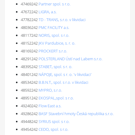
47469242
Partner spol. s r.o.
47672242
LIGRA, a.s.
47782242
TD - TRANS, s.r.o. v likvidaci
48036242
PMC FACILITY a.s.
48117242
NORIS, spol. s r.o.
48152242
JKV Pardubice, s. r. o.
48169242
PROCKERT s.r.o.
48291242
POLSTERLAND Ústí nad Labem s.r.o.
48395242
STABET, spol. s r. o.
48401242
NÁPOJE, spol. s r. o. 'v likvidaci'
48534242
B.B.N.T., spol. s r.o. v likvidaci
48592242
MYPRO, s.r.o.
48951242
EKOSPAL,spol. s r.o.
49240242
Flow East a.s.
49286242
BASF Stavební hmoty Česká republika s.r.o.
49448242
SYRIUS spol. s r.o.
49454242
CEDO, spol. s r.o.