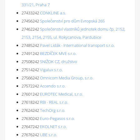
331/21, Praha 7
27433242
CONKLINE a.s.
27456242
Společenství pro dům Evropská 265
27462242
Společenství vlastníků jednotek domu čp. 2152,
2153, 2154, 2155, ul. Rokycanova, Pardubice
27485242
Pavel Lidák - International transport s.r.o.
27491242
BEZDÍČEK MVE s.r.o.
27508242
SNIŽOK CZ, družstvo
27514242
Vigalux s.r.o.
27566242
Omnicom Media Group, s.r.o.
27572242
Accendo s.r.o.
27601242
EUROTEC Medical, s.r.o.
27618242
RBI - REAL s.r.o.
27624242
TechOrg s.r.o.
27630242
Euro-Pegasos s.r.o.
27647242
EKOLNET s.r.o.
27676242
UBE s.r.o.