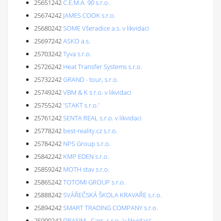
25651242
C.E.M.A. 90 s.r.o.
25674242
JAMES COOK s.r.o.
25680242
SOME Všeradice a.s. v likvidaci
25697242
ASKO a.s.
25703242
Tyva s.r.o.
25726242
Heat Transfer Systems s.r.o.
25732242
GRAND - tour, s.r.o.
25749242
VBM & K s.r.o. v likvidaci
25755242
'STAKT s.r.o.'
25761242
SENTA REAL s.r.o. v likvidaci
25778242
best-reality.cz s.r.o.
25784242
NPS Group s.r.o.
25842242
KMP EDEN s.r.o.
25859242
MOTH stav s.r.o.
25865242
TOTOMI GROUP s.r.o.
25888242
SVÁŘEČSKÁ ŠKOLA KRAVAŘE s.r.o.
25894242
SMART TRADING COMPANY s.r.o.
25900242
DRASIM - Cars, s.r.o. 'v likvidaci'