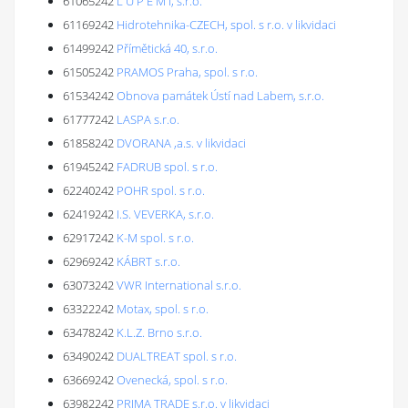
61065242
L U P E M I, s.r.o.
61169242
Hidrotehnika-CZECH, spol. s r.o. v likvidaci
61499242
Přímětická 40, s.r.o.
61505242
PRAMOS Praha, spol. s r.o.
61534242
Obnova památek Ústí nad Labem, s.r.o.
61777242
LASPA s.r.o.
61858242
DVORANA ,a.s. v likvidaci
61945242
FADRUB spol. s r.o.
62240242
POHR spol. s r.o.
62419242
I.S. VEVERKA, s.r.o.
62917242
K-M spol. s r.o.
62969242
KÁBRT s.r.o.
63073242
VWR International s.r.o.
63322242
Motax, spol. s r.o.
63478242
K.L.Z. Brno s.r.o.
63490242
DUALTREAT spol. s r.o.
63669242
Ovenecká, spol. s r.o.
63982242
PRIMA TRADE s.r.o. v likvidaci