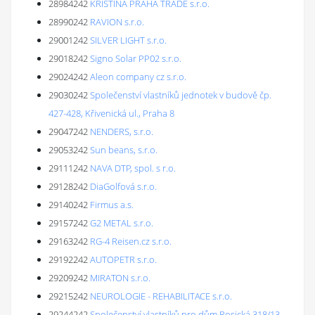
28984242
KRISTINA PRAHA TRADE s.r.o.
28990242
RAVION s.r.o.
29001242
SILVER LIGHT s.r.o.
29018242
Signo Solar PP02 s.r.o.
29024242
Aleon company cz s.r.o.
29030242
Společenství vlastníků jednotek v budově čp.
427-428, Křivenická ul., Praha 8
29047242
NENDERS, s.r.o.
29053242
Sun beans, s.r.o.
29111242
NAVA DTP, spol. s r.o.
29128242
DiaGolfová s.r.o.
29140242
Firmus a.s.
29157242
G2 METAL s.r.o.
29163242
RG-4 Reisen.cz s.r.o.
29192242
AUTOPETR s.r.o.
29209242
MIRATON s.r.o.
29215242
NEUROLOGIE - REHABILITACE s.r.o.
29244242
Společenství vlastníků pro dům Rosická 318/13