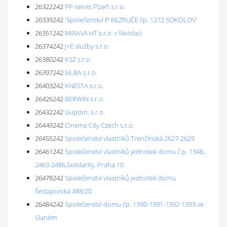
26322242
PP-servis Plzeň s.r.o.
26339242
'Společenství P. BEZRUČE čp. 1272 SOKOLOV'
26351242
MIRAVA HT s.r.o. v likvidaci
26374242
J+E služby s.r.o.
26380242
KSZ s.r.o.
26397242
SILBA s.r.o.
26403242
KNESTA s.r.o.
26426242
BERWIN s.r.o.
26432242
Gupton, s.r.o.
26449242
Cinema City Czech s.r.o.
26455242
Společenství vlastníků Trenčínská 2627-2629
26461242
Společenství vlastníků jednotek domu č.p. 1348,
2463-2486,Solidarity, Praha 10
26478242
Společenství vlastníků jednotek domu
Šestajovická 488/20
26484242
Společenství domu čp. 1390-1391-1392-1393 ve
Slaném