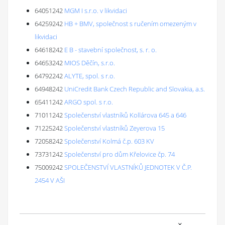
64051242
MGM I s.r.o. v likvidaci
64259242
HB + BMV, společnost s ručením omezeným v
likvidaci
64618242
E B - stavební společnost, s. r. o.
64653242
MIOS Děčín, s.r.o.
64792242
ALYTE, spol. s r.o.
64948242
UniCredit Bank Czech Republic and Slovakia, a.s.
65411242
ARGO spol. s r.o.
71011242
Společenství vlastníků Kollárova 645 a 646
71225242
Společenství vlastníků Zeyerova 15
72058242
Společenství Kolmá č.p. 603 KV
73731242
Společenství pro dům Křelovice čp. 74
75009242
SPOLEČENSTVÍ VLASTNÍKŮ JEDNOTEK V Č.P.
2454 V AŠI