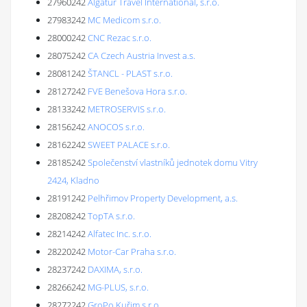
27960242
Algatur Travel International, s.r.o.
27983242
MC Medicom s.r.o.
28000242
CNC Rezac s.r.o.
28075242
CA Czech Austria Invest a.s.
28081242
ŠTANCL - PLAST s.r.o.
28127242
FVE Benešova Hora s.r.o.
28133242
METROSERVIS s.r.o.
28156242
ANOCOS s.r.o.
28162242
SWEET PALACE s.r.o.
28185242
Společenství vlastníků jednotek domu Vitry
2424, Kladno
28191242
Pelhřimov Property Development, a.s.
28208242
TopTA s.r.o.
28214242
Alfatec Inc. s.r.o.
28220242
Motor-Car Praha s.r.o.
28237242
DAXIMA, s.r.o.
28266242
MG-PLUS, s.r.o.
28272242
GroPo Kuřim s.r.o.