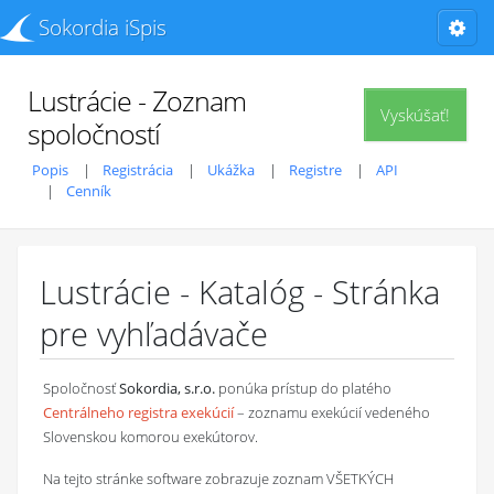
Sokordia iSpis
Lustrácie - Zoznam
Vyskúšať!
spoločností
Popis
Registrácia
Ukážka
Registre
API
Cenník
Lustrácie - Katalóg - Stránka
pre vyhľadávače
Spoločnosť
Sokordia, s.r.o.
ponúka prístup do platého
Centrálneho registra exekúcií
– zoznamu exekúcií vedeného
Slovenskou komorou exekútorov.
Na tejto stránke software zobrazuje zoznam VŠETKÝCH